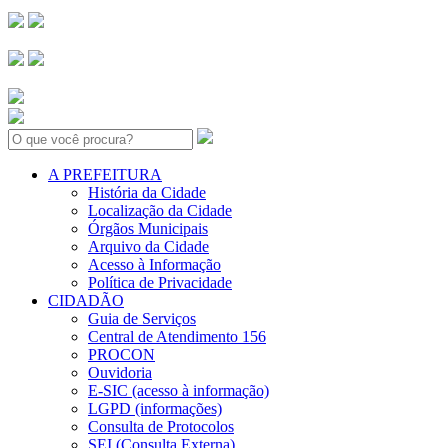
Search:
A PREFEITURA
História da Cidade
Localização da Cidade
Órgãos Municipais
Arquivo da Cidade
Acesso à Informação
Política de Privacidade
CIDADÃO
Guia de Serviços
Central de Atendimento 156
PROCON
Ouvidoria
E-SIC (acesso à informação)
LGPD (informações)
Consulta de Protocolos
SEI (Consulta Externa)