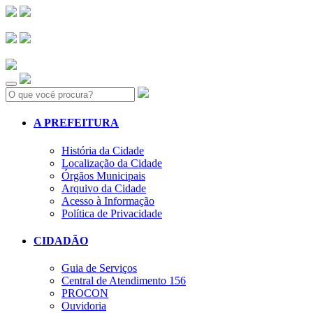
Search:
A PREFEITURA
História da Cidade
Localização da Cidade
Órgãos Municipais
Arquivo da Cidade
Acesso à Informação
Política de Privacidade
CIDADÃO
Guia de Serviços
Central de Atendimento 156
PROCON
Ouvidoria