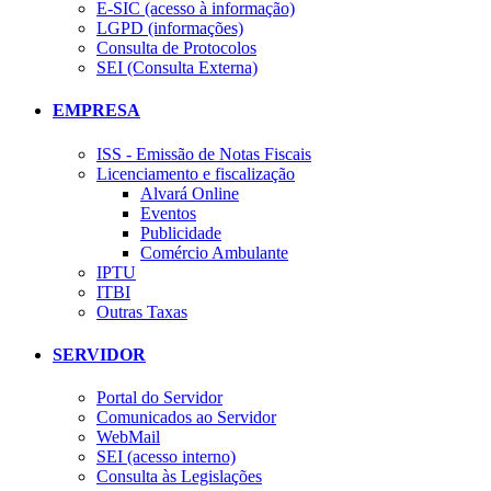
E-SIC (acesso à informação)
LGPD (informações)
Consulta de Protocolos
SEI (Consulta Externa)
EMPRESA
ISS - Emissão de Notas Fiscais
Licenciamento e fiscalização
Alvará Online
Eventos
Publicidade
Comércio Ambulante
IPTU
ITBI
Outras Taxas
SERVIDOR
Portal do Servidor
Comunicados ao Servidor
WebMail
SEI (acesso interno)
Consulta às Legislações