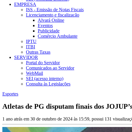
EMPRESA
ISS - Emissão de Notas Fiscais
Licenciamento e fiscalização
Alvará Online
Eventos
Publicidade
Comércio Ambulante
IPTU
ITBI
Outras Taxas
SERVIDOR
Portal do Servidor
Comunicados ao Servidor
WebMail
SEI (acesso interno)
Consulta às Legislações
Esportes
Atletas de PG disputam finais dos JOJU
1 ano atrás em 30 de outubro de 2024 às 15:59, possui 131 visualiza