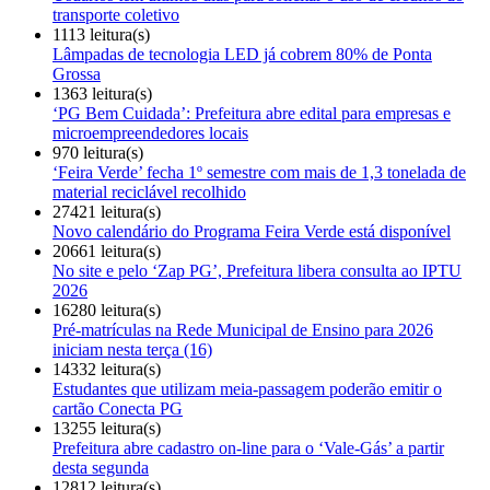
transporte coletivo
1113 leitura(s)
Lâmpadas de tecnologia LED já cobrem 80% de Ponta
Grossa
1363 leitura(s)
‘PG Bem Cuidada’: Prefeitura abre edital para empresas e
microempreendedores locais
970 leitura(s)
‘Feira Verde’ fecha 1º semestre com mais de 1,3 tonelada de
material reciclável recolhido
27421 leitura(s)
Novo calendário do Programa Feira Verde está disponível
20661 leitura(s)
No site e pelo ‘Zap PG’, Prefeitura libera consulta ao IPTU
2026
16280 leitura(s)
Pré-matrículas na Rede Municipal de Ensino para 2026
iniciam nesta terça (16)
14332 leitura(s)
Estudantes que utilizam meia-passagem poderão emitir o
cartão Conecta PG
13255 leitura(s)
Prefeitura abre cadastro on-line para o ‘Vale-Gás’ a partir
desta segunda
12812 leitura(s)