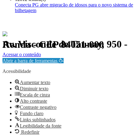
Conecta PG abre migração de idosos para o novo sistema de
bilhetagem
Av. Visconde de Taunay, 950 - Ronda - CEP 84051-000
Política de Privacidade.
Acessar o conteúdo
Abrir a barra de ferramentas
Acessibilidade
Aumentar texto
Diminuir texto
Escala de cinza
Alto contraste
Contraste negativo
Fundo claro
Links sublinhados
Legibilidade da fonte
Redefinir