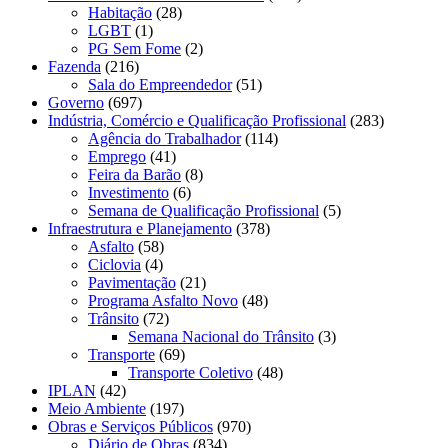
Habitação
(28)
LGBT
(1)
PG Sem Fome
(2)
Fazenda
(216)
Sala do Empreendedor
(51)
Governo
(697)
Indústria, Comércio e Qualificação Profissional
(283)
Agência do Trabalhador
(114)
Emprego
(41)
Feira da Barão
(8)
Investimento
(6)
Semana de Qualificação Profissional
(5)
Infraestrutura e Planejamento
(378)
Asfalto
(58)
Ciclovia
(4)
Pavimentação
(21)
Programa Asfalto Novo
(48)
Trânsito
(72)
Semana Nacional do Trânsito
(3)
Transporte
(69)
Transporte Coletivo
(48)
IPLAN
(42)
Meio Ambiente
(197)
Obras e Serviços Públicos
(970)
Diário de Obras
(834)