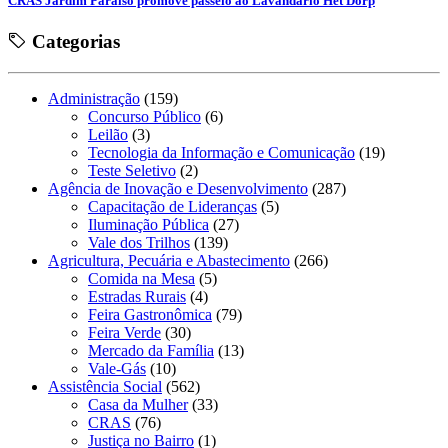
CRAS Jardim Paraíso promove passeio ao Lavandário Het Dorp
Categorias
Administração
(159)
Concurso Público
(6)
Leilão
(3)
Tecnologia da Informação e Comunicação
(19)
Teste Seletivo
(2)
Agência de Inovação e Desenvolvimento
(287)
Capacitação de Lideranças
(5)
Iluminação Pública
(27)
Vale dos Trilhos
(139)
Agricultura, Pecuária e Abastecimento
(266)
Comida na Mesa
(5)
Estradas Rurais
(4)
Feira Gastronômica
(79)
Feira Verde
(30)
Mercado da Família
(13)
Vale-Gás
(10)
Assistência Social
(562)
Casa da Mulher
(33)
CRAS
(76)
Justiça no Bairro
(1)