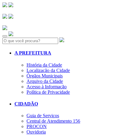
Search:
A PREFEITURA
História da Cidade
Localização da Cidade
Órgãos Municipais
Arquivo da Cidade
Acesso à Informação
Política de Privacidade
CIDADÃO
Guia de Serviços
Central de Atendimento 156
PROCON
Ouvidoria