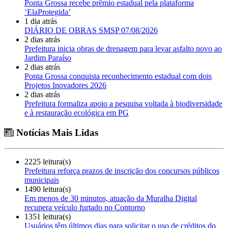
Ponta Grossa recebe prêmio estadual pela plataforma
‘ElaProtegida’
1 dia atrás
DIÁRIO DE OBRAS SMSP 07/08/2026
2 dias atrás
Prefeitura inicia obras de drenagem para levar asfalto novo ao
Jardim Paraíso
2 dias atrás
Ponta Grossa conquista reconhecimento estadual com dois
Projetos Inovadores 2026
2 dias atrás
Prefeitura formaliza apoio a pesquisa voltada à biodiversidade
e à restauração ecológica em PG
Notícias Mais Lidas
2225 leitura(s)
Prefeitura reforça prazos de inscrição dos concursos públicos
municipais
1490 leitura(s)
Em menos de 30 minutos, atuação da Muralha Digital
recupera veículo furtado no Contorno
1351 leitura(s)
Usuários têm últimos dias para solicitar o uso de créditos do