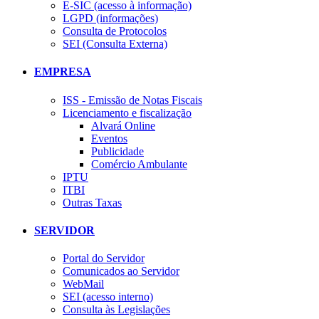
E-SIC (acesso à informação)
LGPD (informações)
Consulta de Protocolos
SEI (Consulta Externa)
EMPRESA
ISS - Emissão de Notas Fiscais
Licenciamento e fiscalização
Alvará Online
Eventos
Publicidade
Comércio Ambulante
IPTU
ITBI
Outras Taxas
SERVIDOR
Portal do Servidor
Comunicados ao Servidor
WebMail
SEI (acesso interno)
Consulta às Legislações