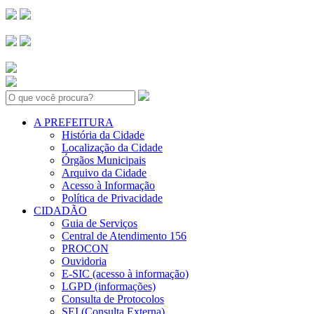
Search:
A PREFEITURA
História da Cidade
Localização da Cidade
Órgãos Municipais
Arquivo da Cidade
Acesso à Informação
Política de Privacidade
CIDADÃO
Guia de Serviços
Central de Atendimento 156
PROCON
Ouvidoria
E-SIC (acesso à informação)
LGPD (informações)
Consulta de Protocolos
SEI (Consulta Externa)