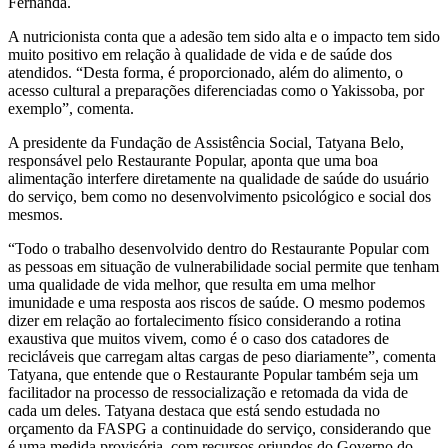
Fernanda.
A nutricionista conta que a adesão tem sido alta e o impacto tem sido
muito positivo em relação à qualidade de vida e de saúde dos
atendidos. “Desta forma, é proporcionado, além do alimento, o
acesso cultural a preparações diferenciadas como o Yakissoba, por
exemplo”, comenta.
A presidente da Fundação de Assistência Social, Tatyana Belo,
responsável pelo Restaurante Popular, aponta que uma boa
alimentação interfere diretamente na qualidade de saúde do usuário
do serviço, bem como no desenvolvimento psicológico e social dos
mesmos.
“Todo o trabalho desenvolvido dentro do Restaurante Popular com
as pessoas em situação de vulnerabilidade social permite que tenham
uma qualidade de vida melhor, que resulta em uma melhor
imunidade e uma resposta aos riscos de saúde. O mesmo podemos
dizer em relação ao fortalecimento físico considerando a rotina
exaustiva que muitos vivem, como é o caso dos catadores de
recicláveis que carregam altas cargas de peso diariamente”, comenta
Tatyana, que entende que o Restaurante Popular também seja um
facilitador na processo de ressocialização e retomada da vida de
cada um deles. Tatyana destaca que está sendo estudada no
orçamento da FASPG a continuidade do serviço, considerando que
é uma medida provisória, com recursos oriundos do Governo do