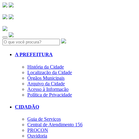
Search:
A PREFEITURA
História da Cidade
Localização da Cidade
Órgãos Municipais
Arquivo da Cidade
Acesso à Informação
Política de Privacidade
CIDADÃO
Guia de Serviços
Central de Atendimento 156
PROCON
Ouvidoria