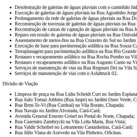
Desobstrução de galerias de águas pluviais com o caminhão hid
Execução de galerias de águas pluviais na Rua Agostinho Jorge
Prolongamento da rede de galerias de águas pluviais na Rua 
Reconstrução de travessia de galerias de águas pluviais na Ru
Reconstrução de caixas de captação de águas pluviais na Rua J
Reparo em erosão de galerias de águas pluviais na Rua Onivald
Assentamento de meios-fios na Rua Cruzeiro do Sul no Jardim 
Execução de base para pavimentação asfáltica na Rua Souza Ca
Terraplanagem para pavimentação asfáltica na Rua Rio Grande
Restauro e recapeamento asfáltico na Rua Rocha Pombo na Vila
Restauro e recapeamento asfáltico na Rua Augusto Canto na Vil
Serviços de manutenção de vias na Rua Regnum Dei na Vila Sã
Serviços de manutenção de vias com o Asfaltruck 02.
Divisão de Viação
Limpeza de praça na Rua Lidia Scheidt Curi no Jardim Esplana
Rua João Tomaz Jobbins (Rua Jaspe) no Jardim Ouro Verde, C
Rua Bem-Te-Vi (Rua Cardeal) na Vila Borato, Chapada;
Rua Navajo no Jardim Alvorada, Cará-Cará;
Avenida General Ernesto Geisel no Portal do Norte, Chapada;
Rua Casemiro Zambrycki na Vila Leila Maria, Boa Vista;
Rua Valdir Scheibel no Loteamento Castanheiras, Cará-Cará;
Rua Júlio Viana de Azevedo na Vila Pinheiro, Oficinas.