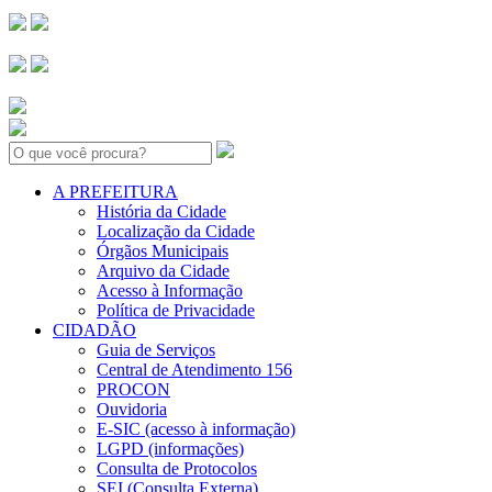
Search:
A PREFEITURA
História da Cidade
Localização da Cidade
Órgãos Municipais
Arquivo da Cidade
Acesso à Informação
Política de Privacidade
CIDADÃO
Guia de Serviços
Central de Atendimento 156
PROCON
Ouvidoria
E-SIC (acesso à informação)
LGPD (informações)
Consulta de Protocolos
SEI (Consulta Externa)