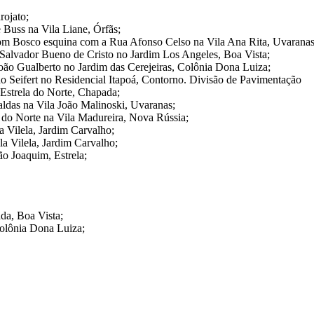
rojato;
 Buss na Vila Liane, Órfãs;
Dom Bosco esquina com a Rua Afonso Celso na Vila Ana Rita, Uvaranas
a Salvador Bueno de Cristo no Jardim Los Angeles, Boa Vista;
oão Gualberto no Jardim das Cerejeiras, Colônia Dona Luiza;
o Seifert no Residencial Itapoá, Contorno. Divisão de Pavimentação
Estrela do Norte, Chapada;
ldas na Vila João Malinoski, Uvaranas;
 do Norte na Vila Madureira, Nova Rússia;
 Vilela, Jardim Carvalho;
a Vilela, Jardim Carvalho;
o Joaquim, Estrela;
da, Boa Vista;
olônia Dona Luiza;