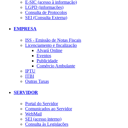
E-SIC (acesso à informação)
LGPD (informações)
Consulta de Protocolos
SEI (Consulta Externa)
EMPRESA
ISS - Emissão de Notas Fiscais
Licenciamento e fiscalização
Alvará Online
Eventos
Publicidade
Comércio Ambulante
IPTU
ITBI
Outras Taxas
SERVIDOR
Portal do Servidor
Comunicados ao Servidor
WebMail
SEI (acesso interno)
Consulta às Legislações