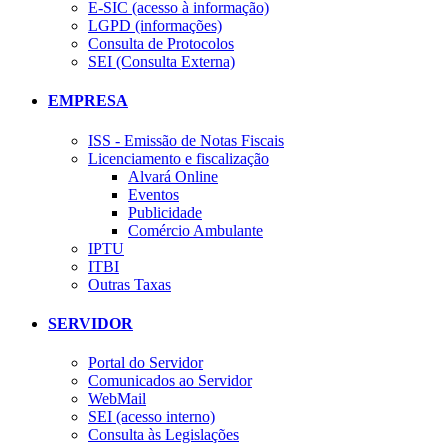
E-SIC (acesso à informação)
LGPD (informações)
Consulta de Protocolos
SEI (Consulta Externa)
EMPRESA
ISS - Emissão de Notas Fiscais
Licenciamento e fiscalização
Alvará Online
Eventos
Publicidade
Comércio Ambulante
IPTU
ITBI
Outras Taxas
SERVIDOR
Portal do Servidor
Comunicados ao Servidor
WebMail
SEI (acesso interno)
Consulta às Legislações