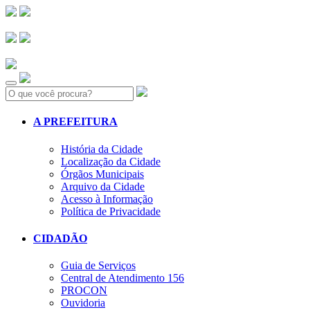
Search:
A PREFEITURA
História da Cidade
Localização da Cidade
Órgãos Municipais
Arquivo da Cidade
Acesso à Informação
Política de Privacidade
CIDADÃO
Guia de Serviços
Central de Atendimento 156
PROCON
Ouvidoria