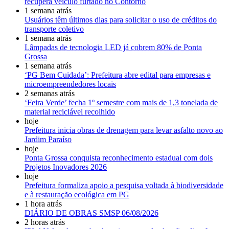
recupera veículo furtado no Contorno
1 semana atrás
Usuários têm últimos dias para solicitar o uso de créditos do
transporte coletivo
1 semana atrás
Lâmpadas de tecnologia LED já cobrem 80% de Ponta
Grossa
1 semana atrás
‘PG Bem Cuidada’: Prefeitura abre edital para empresas e
microempreendedores locais
2 semanas atrás
‘Feira Verde’ fecha 1º semestre com mais de 1,3 tonelada de
material reciclável recolhido
hoje
Prefeitura inicia obras de drenagem para levar asfalto novo ao
Jardim Paraíso
hoje
Ponta Grossa conquista reconhecimento estadual com dois
Projetos Inovadores 2026
hoje
Prefeitura formaliza apoio a pesquisa voltada à biodiversidade
e à restauração ecológica em PG
1 hora atrás
DIÁRIO DE OBRAS SMSP 06/08/2026
2 horas atrás