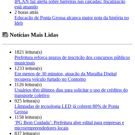
IPLAN faz alerta sobre barreiras nas calçadas: fiscalização
está atuando
2 horas atrás
Educação de Ponta Grossa alcança maior nota da história no
Ideb
Notícias Mais Lidas
1821 leitura(s)
Prefeitura reforça prazos de inscrição dos concursos públicos
municipais
1233 leitura(s)
Em menos de 30 minutos, atuação da Muralha Digital
recupera veículo furtado no Contorno
1126 leitura(s)
Usuários têm últimos dias para solicitar o uso de créditos do
transporte coletivo
925 leitura(s)
Lâmpadas de tecnologia LED já cobrem 80% de Ponta
Grossa
1158 leitura(s)
‘PG Bem Cuidada’: Prefeitura abre edital para empresas e
microempreendedores locais
837 leitura(s)