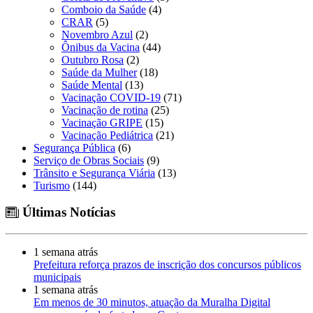
Comboio da Saúde
(4)
CRAR
(5)
Novembro Azul
(2)
Ônibus da Vacina
(44)
Outubro Rosa
(2)
Saúde da Mulher
(18)
Saúde Mental
(13)
Vacinação COVID-19
(71)
Vacinação de rotina
(25)
Vacinação GRIPE
(15)
Vacinação Pediátrica
(21)
Segurança Pública
(6)
Serviço de Obras Sociais
(9)
Trânsito e Segurança Viária
(13)
Turismo
(144)
Últimas Notícias
1 semana atrás
Prefeitura reforça prazos de inscrição dos concursos públicos
municipais
1 semana atrás
Em menos de 30 minutos, atuação da Muralha Digital