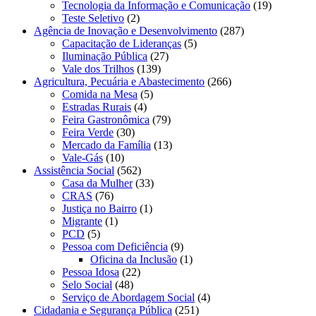
Tecnologia da Informação e Comunicação
(19)
Teste Seletivo
(2)
Agência de Inovação e Desenvolvimento
(287)
Capacitação de Lideranças
(5)
Iluminação Pública
(27)
Vale dos Trilhos
(139)
Agricultura, Pecuária e Abastecimento
(266)
Comida na Mesa
(5)
Estradas Rurais
(4)
Feira Gastronômica
(79)
Feira Verde
(30)
Mercado da Família
(13)
Vale-Gás
(10)
Assistência Social
(562)
Casa da Mulher
(33)
CRAS
(76)
Justiça no Bairro
(1)
Migrante
(1)
PCD
(5)
Pessoa com Deficiência
(9)
Oficina da Inclusão
(1)
Pessoa Idosa
(22)
Selo Social
(48)
Serviço de Abordagem Social
(4)
Cidadania e Segurança Pública
(251)