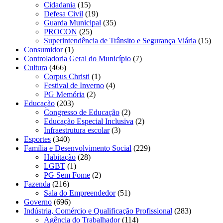
Cidadania
(15)
Defesa Civil
(19)
Guarda Municipal
(35)
PROCON
(25)
Superintendência de Trânsito e Segurança Viária
(15)
Consumidor
(1)
Controladoria Geral do Município
(7)
Cultura
(466)
Corpus Christi
(1)
Festival de Inverno
(4)
PG Memória
(2)
Educação
(203)
Congresso de Educação
(2)
Educação Especial Inclusiva
(2)
Infraestrutura escolar
(3)
Esportes
(340)
Família e Desenvolvimento Social
(229)
Habitação
(28)
LGBT
(1)
PG Sem Fome
(2)
Fazenda
(216)
Sala do Empreendedor
(51)
Governo
(696)
Indústria, Comércio e Qualificação Profissional
(283)
Agência do Trabalhador
(114)