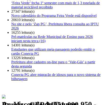
‘Feira Verde’ fecha 1º semestre com mais de 1,3 tonelada de
material reciclável recolhido
27347 leitura(s)
Novo calendário do Programa Feira Verde está disponível
20610 leitura(s)
No site e pelo ‘Zap PG’, Prefeitura libera consulta ao IPTU
2026
16255 leitura(s)
Pré-matrículas na Rede Municipal de Ensino para 2026
iniciam nesta terça (16)
14301 leitura(s)
Estudantes que utilizam meia-passagem poderão emitir o
cartão Conecta PG
13226 leitura(s)
Prefeitura abre cadastro on-line para o ‘Vale-Gás’ a partir
desta segunda
12791 leitura(s)
Conecta PG abre migração de idosos para o novo sistema de
bilhetagem
Av. Visconde de Taunay, 950 - Ronda - CEP 84051-000