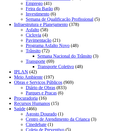
Emprego
(41)
Feira da Barão
(8)
Investimento
(6)
Semana de Qualificação Profissional
(5)
Infraestrutura e Planejamento
(378)
Asfalto
(58)
Ciclovia
(4)
Pavimentação
(21)
Programa Asfalto Novo
(48)
Trânsito
(72)
Semana Nacional do Trânsito
(3)
Transporte
(69)
Transporte Coletivo
(48)
IPLAN
(42)
Meio Ambiente
(197)
Obras e Serviços Públicos
(969)
Diário de Obras
(833)
Parques e Praças
(6)
Procuradoria
(16)
Recursos Humanos
(15)
Saúde
(466)
Agosto Dourado
(1)
Centro de Atendimento da Criança
(3)
Cinedebate
(1)
Coleta de Preventivo
(5)