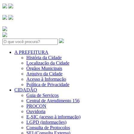
Search:
A PREFEITURA
História da Cidade
Localização da Cidade
Órgãos Municipais
Arquivo da Cidade
Acesso à Informação
Política de Privacidade
CIDADÃO
Guia de Serviços
Central de Atendimento 156
PROCON
Ouvidoria
E-SIC (acesso à informação)
LGPD (informações)
Consulta de Protocolos
SEI (Consulta Externa)