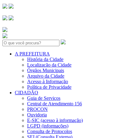
Search:
A PREFEITURA
História da Cidade
Localização da Cidade
Órgãos Municipais
Arquivo da Cidade
Acesso à Informação
Política de Privacidade
CIDADÃO
Guia de Serviços
Central de Atendimento 156
PROCON
Ouvidoria
E-SIC (acesso à informação)
LGPD (informações)
Consulta de Protocolos
SEI (Consulta Externa)