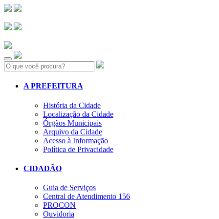
Search:
A PREFEITURA
História da Cidade
Localização da Cidade
Órgãos Municipais
Arquivo da Cidade
Acesso à Informação
Política de Privacidade
CIDADÃO
Guia de Serviços
Central de Atendimento 156
PROCON
Ouvidoria