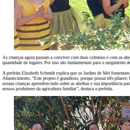
As crianças agora passam a conviver com duas colmeias e com as abel
quantidade de lugares. Por isso são fundamentais para o surgimento de
A prefeita Elizabeth Schmidt explica que os Jardins de Mel fomentam
Abastecimento. “Este projeto é grandioso, porque possui três pilares:
nossas crianças aprendem tudo sobre as abelhas e sua importância par
nossos produtores da agricultura familiar”, destaca a prefeita.