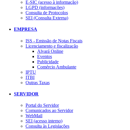
E-SIC (acesso à informação)
LGPD (informações)
Consulta de Protocolos
SEI (Consulta Externa)
EMPRESA
ISS - Emissão de Notas Fiscais
Licenciamento e fiscalização
Alvará Online
Eventos
Publicidade
Comércio Ambulante
IPTU
ITBI
Outras Taxas
SERVIDOR
Portal do Servidor
Comunicados ao Servidor
WebMail
SEI (acesso interno)
Consulta às Legislações