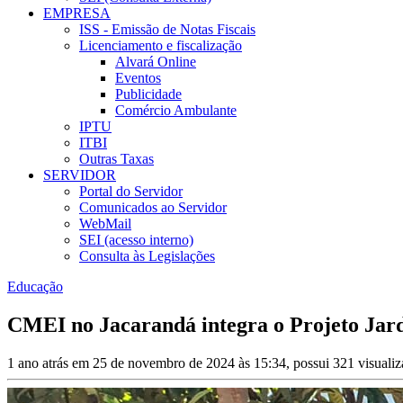
EMPRESA
ISS - Emissão de Notas Fiscais
Licenciamento e fiscalização
Alvará Online
Eventos
Publicidade
Comércio Ambulante
IPTU
ITBI
Outras Taxas
SERVIDOR
Portal do Servidor
Comunicados ao Servidor
WebMail
SEI (acesso interno)
Consulta às Legislações
Educação
CMEI no Jacarandá integra o Projeto Jar
1 ano atrás em 25 de novembro de 2024 às 15:34, possui 321 visuali