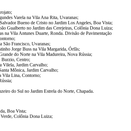
rojato;
gundes Varela na Vila Ana Rita, Uvaranas;
a Salvador Bueno de Cristo no Jardim Los Angeles, Boa Vista;
oão Gualberto no Jardim das Cerejeiras, Colônia Dona Luiza;
ras na Vila Antunes Duarte, Ronda. Divisão de Pavimentação
ontorno;
a São Francisco, Uvaranas;
tinho Jorge Buss na Vila Margarida, Órfãs;
 Grande do Norte na Vila Madureira, Nova Rússia;
 Burzio, Centro;
 Vilela, Jardim Carvalho;
Santa Mônica, Jardim Carvalho;
a Vila Lina, Contorno;
Rússia;
uzeiro do Sul no Jardim Estrela do Norte, Chapada.
da, Boa Vista;
Verde, Colônia Dona Luiza;