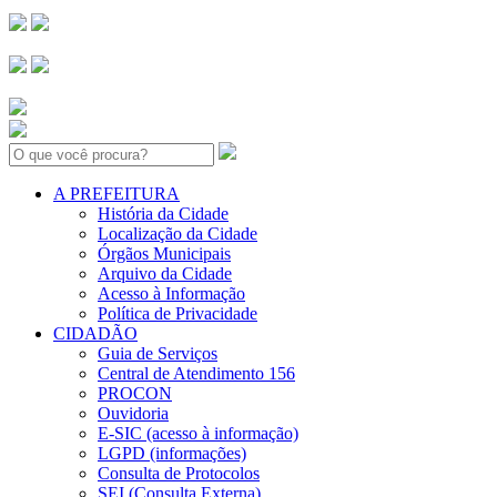
Search:
A PREFEITURA
História da Cidade
Localização da Cidade
Órgãos Municipais
Arquivo da Cidade
Acesso à Informação
Política de Privacidade
CIDADÃO
Guia de Serviços
Central de Atendimento 156
PROCON
Ouvidoria
E-SIC (acesso à informação)
LGPD (informações)
Consulta de Protocolos
SEI (Consulta Externa)