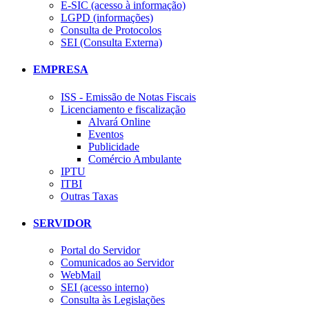
E-SIC (acesso à informação)
LGPD (informações)
Consulta de Protocolos
SEI (Consulta Externa)
EMPRESA
ISS - Emissão de Notas Fiscais
Licenciamento e fiscalização
Alvará Online
Eventos
Publicidade
Comércio Ambulante
IPTU
ITBI
Outras Taxas
SERVIDOR
Portal do Servidor
Comunicados ao Servidor
WebMail
SEI (acesso interno)
Consulta às Legislações