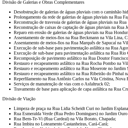
Divisão de Galerias e Obras Complementares
Desobstrução de galerias de águas pluviais com o caminhão hid
Prolongamento da rede de galerias de águas pluviais na Rua Fa
Reconstrução de travessia de galerias de águas pluviais na Ru
Reconstrução de caixas de captação de águas pluviais na Rua J
Reparo em erosão de galerias de águas pluviais na Rua Hondu
Assentamento de meios-fios na Rua Beckmann na Vila Lina, C
Assentamento de meios-fios na Rua Marquês de Sapucaí na Vil
Execução de sub-base para pavimentação asfáltica na Rua Agos
Execução de sub-base para pavimentação asfáltica na Rua Rio
Recomposição de pavimento asfáltico na Rua Doutor Francisco
Restauro e recapeamento asfáltico na Rua Rocha Pombo na Vila
Restauro e recapeamento asfáltico na Rua Moserote no Jardim 
Restauro e recapeamento asfáltico na Rua Ribeirão do Pinhal n
Reperfilamento na Rua Antônio Carlos na Vila Cristina, Nova 
Serviços de manutenção de vias com o Asfaltruck 02;
Travamento de base para aplicação de capa asfáltica na Rua Cr
Divisão de Viação
Limpeza de praça na Rua Lidia Scheidt Curi no Jardim Esplana
Rua Esmeralda Verde (Rua Pedro Domingues) no Jardim Ouro 
Rua Bem-Te-Vi (Rua Cardeal) na Vila Borato, Chapada;
Rua Imbira no Loteamento Castanheiras, Cará-Cará;