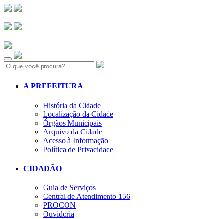
Search:
A PREFEITURA
História da Cidade
Localização da Cidade
Órgãos Municipais
Arquivo da Cidade
Acesso à Informação
Política de Privacidade
CIDADÃO
Guia de Serviços
Central de Atendimento 156
PROCON
Ouvidoria