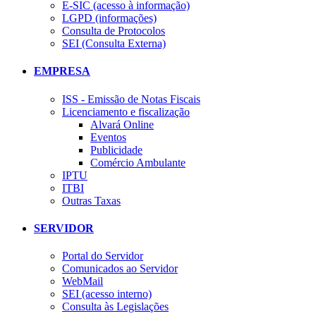
E-SIC (acesso à informação)
LGPD (informações)
Consulta de Protocolos
SEI (Consulta Externa)
EMPRESA
ISS - Emissão de Notas Fiscais
Licenciamento e fiscalização
Alvará Online
Eventos
Publicidade
Comércio Ambulante
IPTU
ITBI
Outras Taxas
SERVIDOR
Portal do Servidor
Comunicados ao Servidor
WebMail
SEI (acesso interno)
Consulta às Legislações