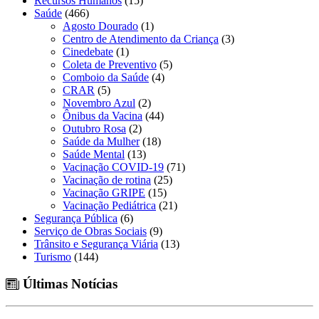
Recursos Humanos
(15)
Saúde
(466)
Agosto Dourado
(1)
Centro de Atendimento da Criança
(3)
Cinedebate
(1)
Coleta de Preventivo
(5)
Comboio da Saúde
(4)
CRAR
(5)
Novembro Azul
(2)
Ônibus da Vacina
(44)
Outubro Rosa
(2)
Saúde da Mulher
(18)
Saúde Mental
(13)
Vacinação COVID-19
(71)
Vacinação de rotina
(25)
Vacinação GRIPE
(15)
Vacinação Pediátrica
(21)
Segurança Pública
(6)
Serviço de Obras Sociais
(9)
Trânsito e Segurança Viária
(13)
Turismo
(144)
Últimas Notícias