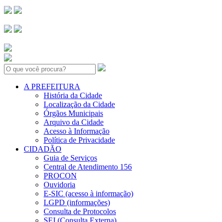
Search:
A PREFEITURA
História da Cidade
Localização da Cidade
Órgãos Municipais
Arquivo da Cidade
Acesso à Informação
Política de Privacidade
CIDADÃO
Guia de Serviços
Central de Atendimento 156
PROCON
Ouvidoria
E-SIC (acesso à informação)
LGPD (informações)
Consulta de Protocolos
SEI (Consulta Externa)