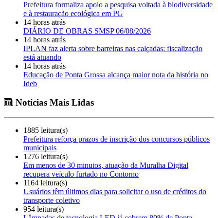
Prefeitura formaliza apoio a pesquisa voltada à biodiversidade
e à restauração ecológica em PG
14 horas atrás
DIÁRIO DE OBRAS SMSP 06/08/2026
14 horas atrás
IPLAN faz alerta sobre barreiras nas calçadas: fiscalização
está atuando
14 horas atrás
Educação de Ponta Grossa alcança maior nota da história no
Ideb
Notícias Mais Lidas
1885 leitura(s)
Prefeitura reforça prazos de inscrição dos concursos públicos
municipais
1276 leitura(s)
Em menos de 30 minutos, atuação da Muralha Digital
recupera veículo furtado no Contorno
1164 leitura(s)
Usuários têm últimos dias para solicitar o uso de créditos do
transporte coletivo
954 leitura(s)
Lâmpadas de tecnologia LED já cobrem 80% de Ponta