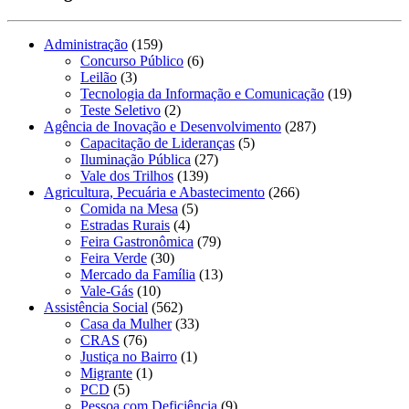
Administração
(159)
Concurso Público
(6)
Leilão
(3)
Tecnologia da Informação e Comunicação
(19)
Teste Seletivo
(2)
Agência de Inovação e Desenvolvimento
(287)
Capacitação de Lideranças
(5)
Iluminação Pública
(27)
Vale dos Trilhos
(139)
Agricultura, Pecuária e Abastecimento
(266)
Comida na Mesa
(5)
Estradas Rurais
(4)
Feira Gastronômica
(79)
Feira Verde
(30)
Mercado da Família
(13)
Vale-Gás
(10)
Assistência Social
(562)
Casa da Mulher
(33)
CRAS
(76)
Justiça no Bairro
(1)
Migrante
(1)
PCD
(5)
Pessoa com Deficiência
(9)