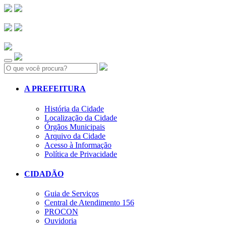
Search:
A PREFEITURA
História da Cidade
Localização da Cidade
Órgãos Municipais
Arquivo da Cidade
Acesso à Informação
Política de Privacidade
CIDADÃO
Guia de Serviços
Central de Atendimento 156
PROCON
Ouvidoria