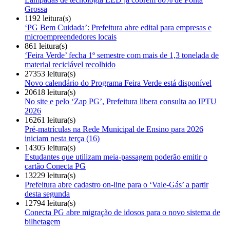
Grossa
1192 leitura(s)
‘PG Bem Cuidada’: Prefeitura abre edital para empresas e
microempreendedores locais
861 leitura(s)
‘Feira Verde’ fecha 1º semestre com mais de 1,3 tonelada de
material reciclável recolhido
27353 leitura(s)
Novo calendário do Programa Feira Verde está disponível
20618 leitura(s)
No site e pelo ‘Zap PG’, Prefeitura libera consulta ao IPTU
2026
16261 leitura(s)
Pré-matrículas na Rede Municipal de Ensino para 2026
iniciam nesta terça (16)
14305 leitura(s)
Estudantes que utilizam meia-passagem poderão emitir o
cartão Conecta PG
13229 leitura(s)
Prefeitura abre cadastro on-line para o ‘Vale-Gás’ a partir
desta segunda
12794 leitura(s)
Conecta PG abre migração de idosos para o novo sistema de
bilhetagem