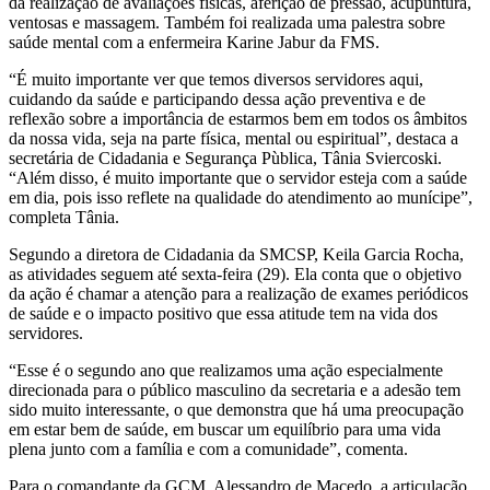
da realização de avaliações físicas, aferição de pressão, acupuntura,
ventosas e massagem. Também foi realizada uma palestra sobre
saúde mental com a enfermeira Karine Jabur da FMS.
“É muito importante ver que temos diversos servidores aqui,
cuidando da saúde e participando dessa ação preventiva e de
reflexão sobre a importância de estarmos bem em todos os âmbitos
da nossa vida, seja na parte física, mental ou espiritual”, destaca a
secretária de Cidadania e Segurança Pùblica, Tânia Sviercoski.
“Além disso, é muito importante que o servidor esteja com a saúde
em dia, pois isso reflete na qualidade do atendimento ao munícipe”,
completa Tânia.
Segundo a diretora de Cidadania da SMCSP, Keila Garcia Rocha,
as atividades seguem até sexta-feira (29). Ela conta que o objetivo
da ação é chamar a atenção para a realização de exames periódicos
de saúde e o impacto positivo que essa atitude tem na vida dos
servidores.
“Esse é o segundo ano que realizamos uma ação especialmente
direcionada para o público masculino da secretaria e a adesão tem
sido muito interessante, o que demonstra que há uma preocupação
em estar bem de saúde, em buscar um equilíbrio para uma vida
plena junto com a família e com a comunidade”, comenta.
Para o comandante da GCM, Alessandro de Macedo, a articulação