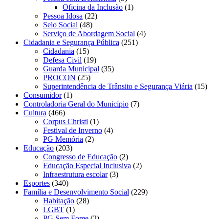
Oficina da Inclusão
(1)
Pessoa Idosa
(22)
Selo Social
(48)
Serviço de Abordagem Social
(4)
Cidadania e Segurança Pública
(251)
Cidadania
(15)
Defesa Civil
(19)
Guarda Municipal
(35)
PROCON
(25)
Superintendência de Trânsito e Segurança Viária
(15)
Consumidor
(1)
Controladoria Geral do Município
(7)
Cultura
(466)
Corpus Christi
(1)
Festival de Inverno
(4)
PG Memória
(2)
Educação
(203)
Congresso de Educação
(2)
Educação Especial Inclusiva
(2)
Infraestrutura escolar
(3)
Esportes
(340)
Família e Desenvolvimento Social
(229)
Habitação
(28)
LGBT
(1)
PG Sem Fome
(2)