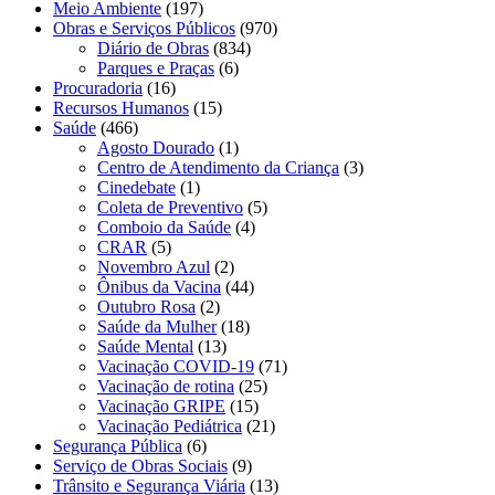
Meio Ambiente
(197)
Obras e Serviços Públicos
(970)
Diário de Obras
(834)
Parques e Praças
(6)
Procuradoria
(16)
Recursos Humanos
(15)
Saúde
(466)
Agosto Dourado
(1)
Centro de Atendimento da Criança
(3)
Cinedebate
(1)
Coleta de Preventivo
(5)
Comboio da Saúde
(4)
CRAR
(5)
Novembro Azul
(2)
Ônibus da Vacina
(44)
Outubro Rosa
(2)
Saúde da Mulher
(18)
Saúde Mental
(13)
Vacinação COVID-19
(71)
Vacinação de rotina
(25)
Vacinação GRIPE
(15)
Vacinação Pediátrica
(21)
Segurança Pública
(6)
Serviço de Obras Sociais
(9)
Trânsito e Segurança Viária
(13)