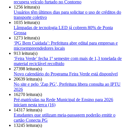
recupera veículo furtado no Contorno
1256 leitura(s)
Usuários têm últimos dias para solicitar o uso de créditos do
transporte coletivo
1035 leitura(s)
Lâmpadas de tecnologia LED já cobrem 80% de Ponta
Grossa
1273 leitura(s)
‘PG Bem Cuidada’: Prefeitura abre edital para empresas e
microempreendedores locais
913 leitura(s)
‘Feira Verde’ fecha 1º semestre com mais de 1,3 tonelada de
material reciclável recolhido
27398 leitura(s)
Novo calendário do Programa Feira Verde está disponível
20639 leitura(s)
No site e pelo ‘Zap PG’, Prefeitura libera consulta ao IPTU
2026
16270 leitura(s)
Pré-matrículas na Rede Municipal de Ensino para 2026
iniciam nesta terça (16)
14317 leitura(s)
Estudantes que utilizam meia-passagem poderão emitir o
cartão Conecta PG
13245 leitura(s)