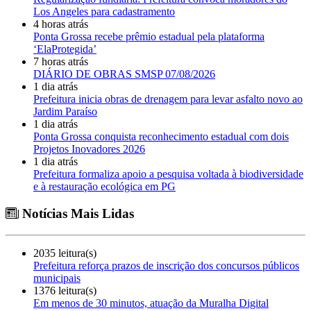
Los Angeles para cadastramento
4 horas atrás
Ponta Grossa recebe prêmio estadual pela plataforma
‘ElaProtegida’
7 horas atrás
DIÁRIO DE OBRAS SMSP 07/08/2026
1 dia atrás
Prefeitura inicia obras de drenagem para levar asfalto novo ao
Jardim Paraíso
1 dia atrás
Ponta Grossa conquista reconhecimento estadual com dois
Projetos Inovadores 2026
1 dia atrás
Prefeitura formaliza apoio a pesquisa voltada à biodiversidade
e à restauração ecológica em PG
Notícias Mais Lidas
2035 leitura(s)
Prefeitura reforça prazos de inscrição dos concursos públicos
municipais
1376 leitura(s)
Em menos de 30 minutos, atuação da Muralha Digital