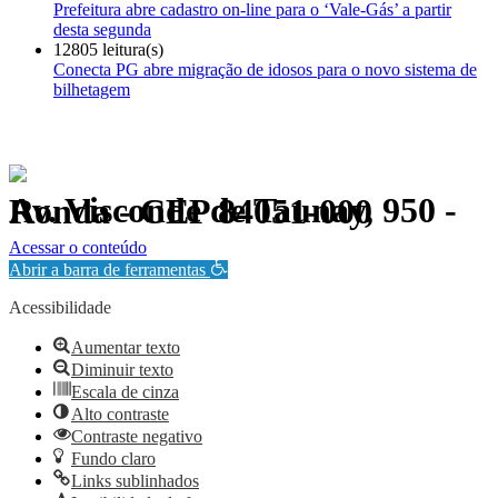
Prefeitura abre cadastro on-line para o ‘Vale-Gás’ a partir
desta segunda
12805 leitura(s)
Conecta PG abre migração de idosos para o novo sistema de
bilhetagem
Av. Visconde de Taunay, 950 - Ronda - CEP 84051-000
Política de Privacidade.
Acessar o conteúdo
Abrir a barra de ferramentas
Acessibilidade
Aumentar texto
Diminuir texto
Escala de cinza
Alto contraste
Contraste negativo
Fundo claro
Links sublinhados