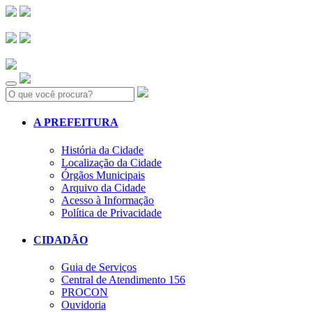
Search:
A PREFEITURA
História da Cidade
Localização da Cidade
Órgãos Municipais
Arquivo da Cidade
Acesso à Informação
Política de Privacidade
CIDADÃO
Guia de Serviços
Central de Atendimento 156
PROCON
Ouvidoria