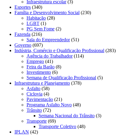
Infraestrutura escolar
(3)
Esportes
(340)
Família e Desenvolvimento Social
(230)
Habitação
(28)
LGBT
(1)
PG Sem Fome
(2)
Fazenda
(216)
Sala do Empreendedor
(51)
Governo
(697)
Indústria, Comércio e Qualificação Profissional
(283)
Agência do Trabalhador
(114)
Emprego
(41)
Feira da Barão
(8)
Investimento
(6)
Semana de Qualificação Profissional
(5)
Infraestrutura e Planejamento
(378)
Asfalto
(58)
Ciclovia
(4)
Pavimentação
(21)
Programa Asfalto Novo
(48)
Trânsito
(72)
Semana Nacional do Trânsito
(3)
Transporte
(69)
Transporte Coletivo
(48)
IPLAN
(42)