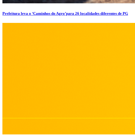
Prefeitura leva o ‘Caminhos do Agro’para 26 localidades diferentes de PG