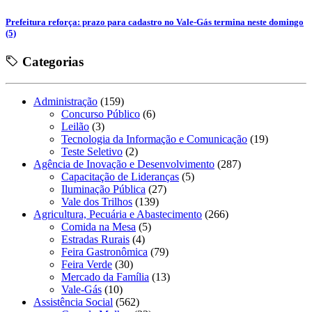
Prefeitura reforça: prazo para cadastro no Vale-Gás termina neste domingo
(5)
Categorias
Administração
(159)
Concurso Público
(6)
Leilão
(3)
Tecnologia da Informação e Comunicação
(19)
Teste Seletivo
(2)
Agência de Inovação e Desenvolvimento
(287)
Capacitação de Lideranças
(5)
Iluminação Pública
(27)
Vale dos Trilhos
(139)
Agricultura, Pecuária e Abastecimento
(266)
Comida na Mesa
(5)
Estradas Rurais
(4)
Feira Gastronômica
(79)
Feira Verde
(30)
Mercado da Família
(13)
Vale-Gás
(10)
Assistência Social
(562)