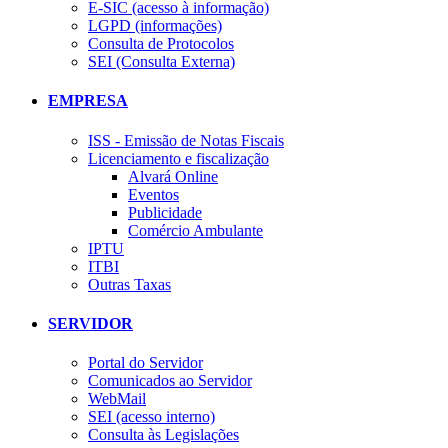
E-SIC (acesso à informação)
LGPD (informações)
Consulta de Protocolos
SEI (Consulta Externa)
EMPRESA
ISS - Emissão de Notas Fiscais
Licenciamento e fiscalização
Alvará Online
Eventos
Publicidade
Comércio Ambulante
IPTU
ITBI
Outras Taxas
SERVIDOR
Portal do Servidor
Comunicados ao Servidor
WebMail
SEI (acesso interno)
Consulta às Legislações