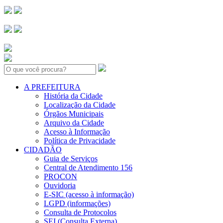
Search:
A PREFEITURA
História da Cidade
Localização da Cidade
Órgãos Municipais
Arquivo da Cidade
Acesso à Informação
Política de Privacidade
CIDADÃO
Guia de Serviços
Central de Atendimento 156
PROCON
Ouvidoria
E-SIC (acesso à informação)
LGPD (informações)
Consulta de Protocolos
SEI (Consulta Externa)