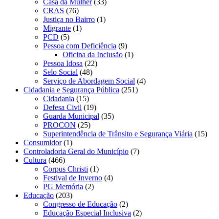
Casa da Mulher
(33)
CRAS
(76)
Justiça no Bairro
(1)
Migrante
(1)
PCD
(5)
Pessoa com Deficiência
(9)
Oficina da Inclusão
(1)
Pessoa Idosa
(22)
Selo Social
(48)
Serviço de Abordagem Social
(4)
Cidadania e Segurança Pública
(251)
Cidadania
(15)
Defesa Civil
(19)
Guarda Municipal
(35)
PROCON
(25)
Superintendência de Trânsito e Segurança Viária
(15)
Consumidor
(1)
Controladoria Geral do Município
(7)
Cultura
(466)
Corpus Christi
(1)
Festival de Inverno
(4)
PG Memória
(2)
Educação
(203)
Congresso de Educação
(2)
Educação Especial Inclusiva
(2)