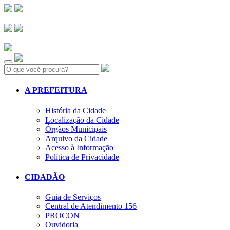
Search:
A PREFEITURA
História da Cidade
Localização da Cidade
Órgãos Municipais
Arquivo da Cidade
Acesso à Informação
Política de Privacidade
CIDADÃO
Guia de Serviços
Central de Atendimento 156
PROCON
Ouvidoria