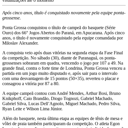
visualizações até o momento
Após cinco anos, título é conquistado novamente pela equipe ponta-
grossense.
Ponta Grossa conquistou o título de campeã do basquete (Série
Ouro) dos 66° Jogos Abertos do Paraná, em Apucarana. Após cinco
anos, o título é novamente conquistado pela equipe comandada por
Miloslav Alexander.
A conquista veio após duas vitórias na segunda etapa da Fase Final
da competição. No sábado (30), diante de Paranaguá, os ponta-
grossenses sobraram em quadra, vencendo o jogo por 107 a 49. Na
grande final, contra o forte time de Londrina, Ponta Grossa venceu a
partida em um jogo muito disputado e, após sair para o intervalo
com uma desvantagem de 15 pontos (50×35), reverteu o placar e
consagrou a vitória por 87 a 80.
A equipe campeã contou com André Mendes, Arthur Bosi, Bruno
Knikphoff, Caio Brandão, Diogo Tognozi, Gabriel Machado,
Gabriel Silva, Lucas Dell’Agnolo, Miguel Machado, Pedro Silva,
Ryan Leite e Wilson Lima Júnior.
Além do basquete, nesta última etapa as equipes de tênis de mesa e
vôlei de praia também participaram da competição. O atleta Egon