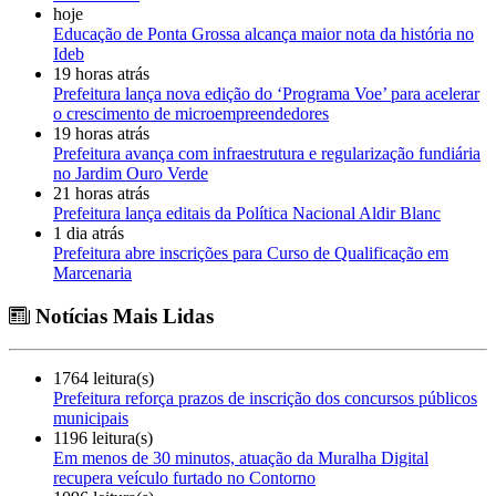
hoje
Educação de Ponta Grossa alcança maior nota da história no
Ideb
19 horas atrás
Prefeitura lança nova edição do ‘Programa Voe’ para acelerar
o crescimento de microempreendedores
19 horas atrás
Prefeitura avança com infraestrutura e regularização fundiária
no Jardim Ouro Verde
21 horas atrás
Prefeitura lança editais da Política Nacional Aldir Blanc
1 dia atrás
Prefeitura abre inscrições para Curso de Qualificação em
Marcenaria
Notícias Mais Lidas
1764 leitura(s)
Prefeitura reforça prazos de inscrição dos concursos públicos
municipais
1196 leitura(s)
Em menos de 30 minutos, atuação da Muralha Digital
recupera veículo furtado no Contorno