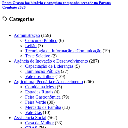
Ponta Grossa faz história e conquista campanha recorde no Paraná
Combate 2026
Categorias
Administração
(159)
Concurso Público
(6)
Leilão
(3)
Tecnologia da Informação e Comunicação
(19)
Teste Seletivo
(2)
Agência de Inovação e Desenvolvimento
(287)
Capacitação de Lideranças
(5)
Iluminação Pública
(27)
Vale dos Trilhos
(139)
Agricultura, Pecuária e Abastecimento
(266)
Comida na Mesa
(5)
Estradas Rurais
(4)
Feira Gastronômica
(79)
Feira Verde
(30)
Mercado da Família
(13)
Vale-Gás
(10)
Assistência Social
(562)
Casa da Mulher
(33)
CRAS
(76)