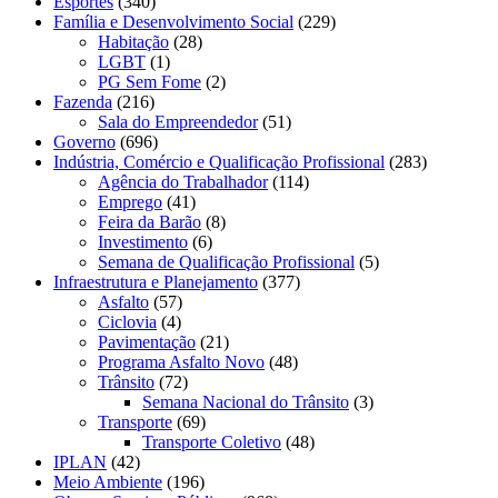
Esportes
(340)
Família e Desenvolvimento Social
(229)
Habitação
(28)
LGBT
(1)
PG Sem Fome
(2)
Fazenda
(216)
Sala do Empreendedor
(51)
Governo
(696)
Indústria, Comércio e Qualificação Profissional
(283)
Agência do Trabalhador
(114)
Emprego
(41)
Feira da Barão
(8)
Investimento
(6)
Semana de Qualificação Profissional
(5)
Infraestrutura e Planejamento
(377)
Asfalto
(57)
Ciclovia
(4)
Pavimentação
(21)
Programa Asfalto Novo
(48)
Trânsito
(72)
Semana Nacional do Trânsito
(3)
Transporte
(69)
Transporte Coletivo
(48)
IPLAN
(42)
Meio Ambiente
(196)