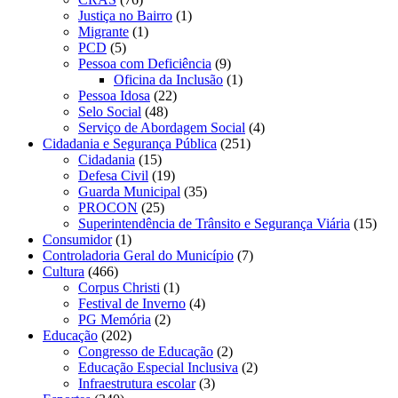
Justiça no Bairro
(1)
Migrante
(1)
PCD
(5)
Pessoa com Deficiência
(9)
Oficina da Inclusão
(1)
Pessoa Idosa
(22)
Selo Social
(48)
Serviço de Abordagem Social
(4)
Cidadania e Segurança Pública
(251)
Cidadania
(15)
Defesa Civil
(19)
Guarda Municipal
(35)
PROCON
(25)
Superintendência de Trânsito e Segurança Viária
(15)
Consumidor
(1)
Controladoria Geral do Município
(7)
Cultura
(466)
Corpus Christi
(1)
Festival de Inverno
(4)
PG Memória
(2)
Educação
(202)
Congresso de Educação
(2)
Educação Especial Inclusiva
(2)
Infraestrutura escolar
(3)