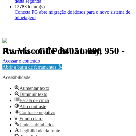
desta segunda
12783 leitura(s)
Conecta PG abre migração de idosos para o novo sistema de
bilhetagem
Av. Visconde de Taunay, 950 - Ronda - CEP 84051-000
Política de Privacidade.
Acessar o conteúdo
Abrir a barra de ferramentas
Acessibilidade
Aumentar texto
Diminuir texto
Escala de cinza
Alto contraste
Contraste negativo
Fundo claro
Links sublinhados
Legibilidade da fonte