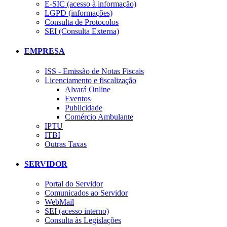
E-SIC (acesso à informação)
LGPD (informações)
Consulta de Protocolos
SEI (Consulta Externa)
EMPRESA
ISS - Emissão de Notas Fiscais
Licenciamento e fiscalização
Alvará Online
Eventos
Publicidade
Comércio Ambulante
IPTU
ITBI
Outras Taxas
SERVIDOR
Portal do Servidor
Comunicados ao Servidor
WebMail
SEI (acesso interno)
Consulta às Legislações