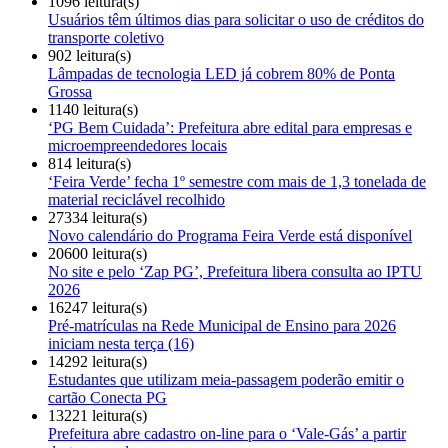
1096 leitura(s)
Usuários têm últimos dias para solicitar o uso de créditos do
transporte coletivo
902 leitura(s)
Lâmpadas de tecnologia LED já cobrem 80% de Ponta
Grossa
1140 leitura(s)
‘PG Bem Cuidada’: Prefeitura abre edital para empresas e
microempreendedores locais
814 leitura(s)
‘Feira Verde’ fecha 1º semestre com mais de 1,3 tonelada de
material reciclável recolhido
27334 leitura(s)
Novo calendário do Programa Feira Verde está disponível
20600 leitura(s)
No site e pelo ‘Zap PG’, Prefeitura libera consulta ao IPTU
2026
16247 leitura(s)
Pré-matrículas na Rede Municipal de Ensino para 2026
iniciam nesta terça (16)
14292 leitura(s)
Estudantes que utilizam meia-passagem poderão emitir o
cartão Conecta PG
13221 leitura(s)
Prefeitura abre cadastro on-line para o ‘Vale-Gás’ a partir