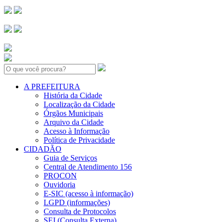
Search:
A PREFEITURA
História da Cidade
Localização da Cidade
Órgãos Municipais
Arquivo da Cidade
Acesso à Informação
Política de Privacidade
CIDADÃO
Guia de Serviços
Central de Atendimento 156
PROCON
Ouvidoria
E-SIC (acesso à informação)
LGPD (informações)
Consulta de Protocolos
SEI (Consulta Externa)