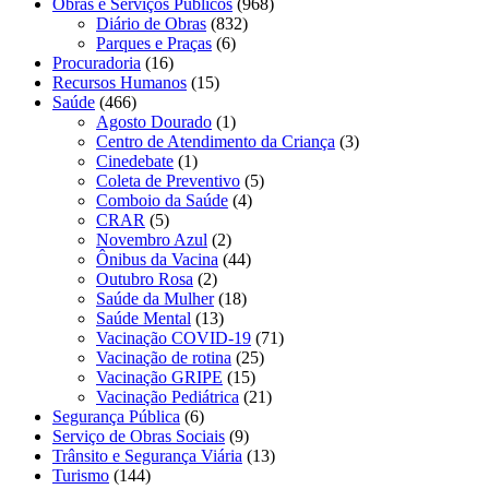
Obras e Serviços Públicos
(968)
Diário de Obras
(832)
Parques e Praças
(6)
Procuradoria
(16)
Recursos Humanos
(15)
Saúde
(466)
Agosto Dourado
(1)
Centro de Atendimento da Criança
(3)
Cinedebate
(1)
Coleta de Preventivo
(5)
Comboio da Saúde
(4)
CRAR
(5)
Novembro Azul
(2)
Ônibus da Vacina
(44)
Outubro Rosa
(2)
Saúde da Mulher
(18)
Saúde Mental
(13)
Vacinação COVID-19
(71)
Vacinação de rotina
(25)
Vacinação GRIPE
(15)
Vacinação Pediátrica
(21)
Segurança Pública
(6)
Serviço de Obras Sociais
(9)
Trânsito e Segurança Viária
(13)
Turismo
(144)