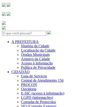
Search:
A PREFEITURA
História da Cidade
Localização da Cidade
Órgãos Municipais
Arquivo da Cidade
Acesso à Informação
Política de Privacidade
CIDADÃO
Guia de Serviços
Central de Atendimento 156
PROCON
Ouvidoria
E-SIC (acesso à informação)
LGPD (informações)
Consulta de Protocolos
SEI (Consulta Externa)