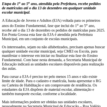
o
o
Etapa do 1
ao 5
ano, atendida pela Prefeitura, recebe pedidos
de matrículas até o dia 13 de dezembro em qualquer unidade
escolar municipal
.
A Educação de Jovens e Adultos (EJA) voltada para os primeiros
o
o
anos do Ensino Fundamental, fase que inclui do 1
ao 5
ano,
recebe até o dia 13 de dezembro os pedidos de matrículas para 2025.
Em Ponta Grossa esta fase da EJA é atendida pela Prefeitura
Municipal, em um conjunto de escolas municipais.
Os interessados, sejam ou não alfabetizados, precisam apenas buscar
qualquer unidade escolar municipal, seja CMEI ou Escola, para
manifestar o interesse em iniciar ou finalizar esta fase do Ensino
Fundamental. Com base nesta demanda, a Secretaria Municipal de
Educação indicará as unidades escolares disponíveis para realização
das aulas.
Para cursar a EJA é preciso ter pelo menos 15 anos e não existe
limite de idade. Para o cadastro e matrícula, basta apresentar o RG
ou Carteira de Habilitação e um comprovante de residência. Os
estudantes da EJA dispõem de material escolar, alimentação e
também transporte escolar, conforme a localidade.
Mais informações podem ser obtidas nas unidades escolares,
pessoalmente na Secretaria Municipal de Educação – Rua Valério