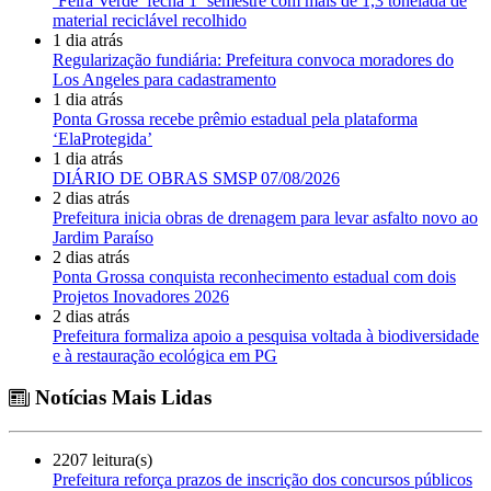
‘Feira Verde’ fecha 1º semestre com mais de 1,3 tonelada de
material reciclável recolhido
1 dia atrás
Regularização fundiária: Prefeitura convoca moradores do
Los Angeles para cadastramento
1 dia atrás
Ponta Grossa recebe prêmio estadual pela plataforma
‘ElaProtegida’
1 dia atrás
DIÁRIO DE OBRAS SMSP 07/08/2026
2 dias atrás
Prefeitura inicia obras de drenagem para levar asfalto novo ao
Jardim Paraíso
2 dias atrás
Ponta Grossa conquista reconhecimento estadual com dois
Projetos Inovadores 2026
2 dias atrás
Prefeitura formaliza apoio a pesquisa voltada à biodiversidade
e à restauração ecológica em PG
Notícias Mais Lidas
2207 leitura(s)
Prefeitura reforça prazos de inscrição dos concursos públicos