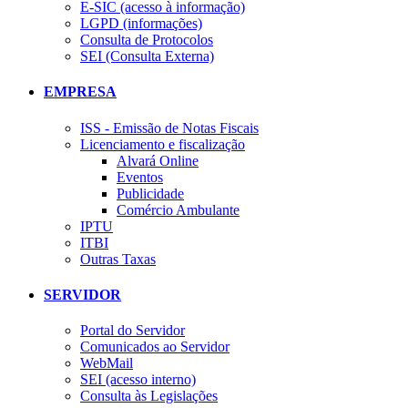
E-SIC (acesso à informação)
LGPD (informações)
Consulta de Protocolos
SEI (Consulta Externa)
EMPRESA
ISS - Emissão de Notas Fiscais
Licenciamento e fiscalização
Alvará Online
Eventos
Publicidade
Comércio Ambulante
IPTU
ITBI
Outras Taxas
SERVIDOR
Portal do Servidor
Comunicados ao Servidor
WebMail
SEI (acesso interno)
Consulta às Legislações