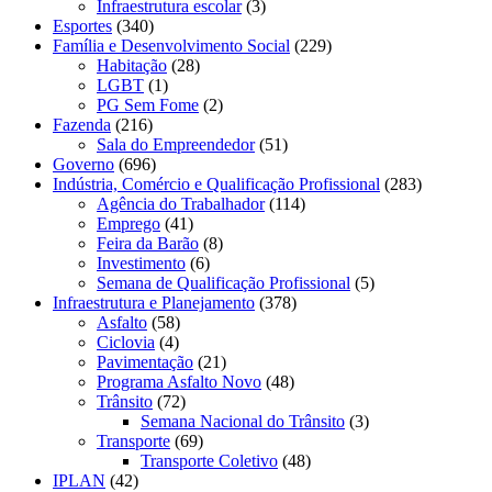
Infraestrutura escolar
(3)
Esportes
(340)
Família e Desenvolvimento Social
(229)
Habitação
(28)
LGBT
(1)
PG Sem Fome
(2)
Fazenda
(216)
Sala do Empreendedor
(51)
Governo
(696)
Indústria, Comércio e Qualificação Profissional
(283)
Agência do Trabalhador
(114)
Emprego
(41)
Feira da Barão
(8)
Investimento
(6)
Semana de Qualificação Profissional
(5)
Infraestrutura e Planejamento
(378)
Asfalto
(58)
Ciclovia
(4)
Pavimentação
(21)
Programa Asfalto Novo
(48)
Trânsito
(72)
Semana Nacional do Trânsito
(3)
Transporte
(69)
Transporte Coletivo
(48)
IPLAN
(42)