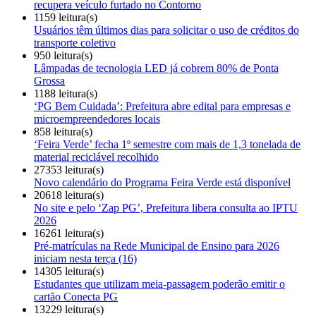
recupera veículo furtado no Contorno
1159 leitura(s)
Usuários têm últimos dias para solicitar o uso de créditos do
transporte coletivo
950 leitura(s)
Lâmpadas de tecnologia LED já cobrem 80% de Ponta
Grossa
1188 leitura(s)
‘PG Bem Cuidada’: Prefeitura abre edital para empresas e
microempreendedores locais
858 leitura(s)
‘Feira Verde’ fecha 1º semestre com mais de 1,3 tonelada de
material reciclável recolhido
27353 leitura(s)
Novo calendário do Programa Feira Verde está disponível
20618 leitura(s)
No site e pelo ‘Zap PG’, Prefeitura libera consulta ao IPTU
2026
16261 leitura(s)
Pré-matrículas na Rede Municipal de Ensino para 2026
iniciam nesta terça (16)
14305 leitura(s)
Estudantes que utilizam meia-passagem poderão emitir o
cartão Conecta PG
13229 leitura(s)