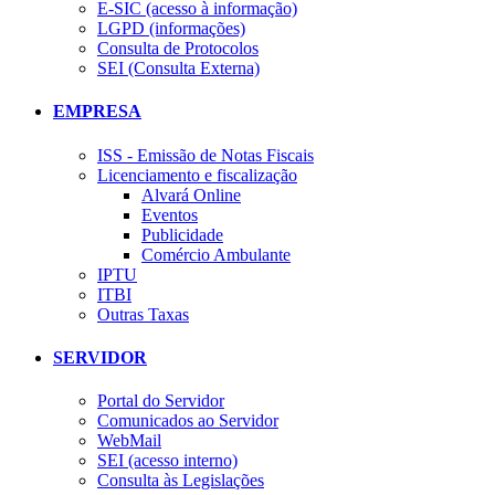
E-SIC (acesso à informação)
LGPD (informações)
Consulta de Protocolos
SEI (Consulta Externa)
EMPRESA
ISS - Emissão de Notas Fiscais
Licenciamento e fiscalização
Alvará Online
Eventos
Publicidade
Comércio Ambulante
IPTU
ITBI
Outras Taxas
SERVIDOR
Portal do Servidor
Comunicados ao Servidor
WebMail
SEI (acesso interno)
Consulta às Legislações