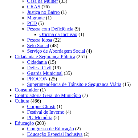
Casa da Mulher
(33)
CRAS
(76)
Justiça no Bairro
(1)
Migrante
(1)
PCD
(5)
Pessoa com Deficiência
(9)
Oficina da Inclusão
(1)
Pessoa Idosa
(22)
Selo Social
(48)
Serviço de Abordagem Social
(4)
Cidadania e Segurança Pública
(251)
Cidadania
(15)
Defesa Civil
(19)
Guarda Municipal
(35)
PROCON
(25)
Superintendência de Trânsito e Segurança Viária
(15)
Consumidor
(1)
Controladoria Geral do Município
(7)
Cultura
(466)
Corpus Christi
(1)
Festival de Inverno
(4)
PG Memória
(2)
Educação
(203)
Congresso de Educação
(2)
Educação Especial Inclusiva
(2)