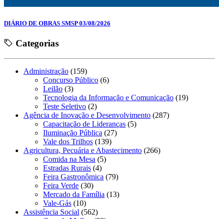
DIÁRIO DE OBRAS SMSP 03/08/2026
Categorias
Administração
(159)
Concurso Público
(6)
Leilão
(3)
Tecnologia da Informação e Comunicação
(19)
Teste Seletivo
(2)
Agência de Inovação e Desenvolvimento
(287)
Capacitação de Lideranças
(5)
Iluminação Pública
(27)
Vale dos Trilhos
(139)
Agricultura, Pecuária e Abastecimento
(266)
Comida na Mesa
(5)
Estradas Rurais
(4)
Feira Gastronômica
(79)
Feira Verde
(30)
Mercado da Família
(13)
Vale-Gás
(10)
Assistência Social
(562)