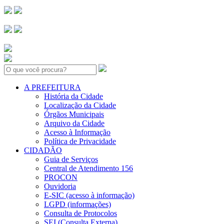
Search:
A PREFEITURA
História da Cidade
Localização da Cidade
Órgãos Municipais
Arquivo da Cidade
Acesso à Informação
Política de Privacidade
CIDADÃO
Guia de Serviços
Central de Atendimento 156
PROCON
Ouvidoria
E-SIC (acesso à informação)
LGPD (informações)
Consulta de Protocolos
SEI (Consulta Externa)