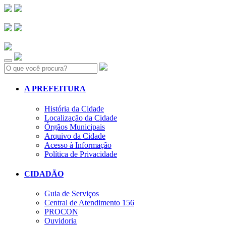
Search:
A PREFEITURA
História da Cidade
Localização da Cidade
Órgãos Municipais
Arquivo da Cidade
Acesso à Informação
Política de Privacidade
CIDADÃO
Guia de Serviços
Central de Atendimento 156
PROCON
Ouvidoria