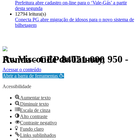
Prefeitura abre cadastro on-line para o ‘Vale-Gás’ a partir
desta segunda
12794 leitura(s)
Conecta PG abre migração de idosos para o novo sistema de
bilhetagem
Av. Visconde de Taunay, 950 - Ronda - CEP 84051-000
Política de Privacidade.
Acessar o conteúdo
Abrir a barra de ferramentas
Acessibilidade
Aumentar texto
Diminuir texto
Escala de cinza
Alto contraste
Contraste negativo
Fundo claro
Links sublinhados