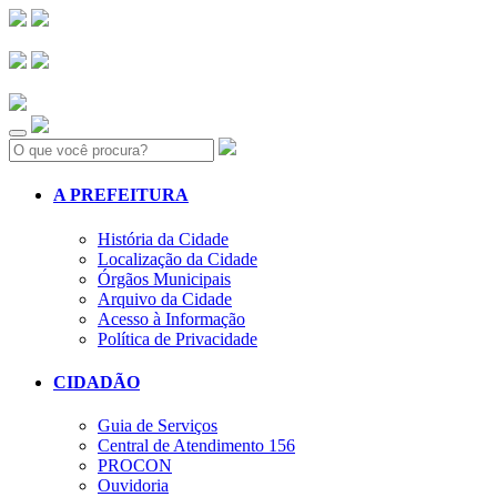
Search:
A PREFEITURA
História da Cidade
Localização da Cidade
Órgãos Municipais
Arquivo da Cidade
Acesso à Informação
Política de Privacidade
CIDADÃO
Guia de Serviços
Central de Atendimento 156
PROCON
Ouvidoria