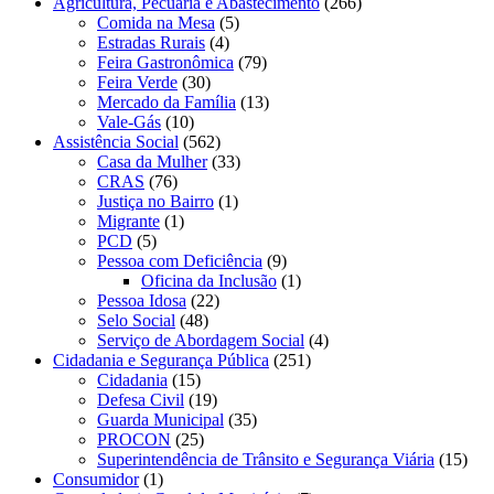
Agricultura, Pecuária e Abastecimento
(266)
Comida na Mesa
(5)
Estradas Rurais
(4)
Feira Gastronômica
(79)
Feira Verde
(30)
Mercado da Família
(13)
Vale-Gás
(10)
Assistência Social
(562)
Casa da Mulher
(33)
CRAS
(76)
Justiça no Bairro
(1)
Migrante
(1)
PCD
(5)
Pessoa com Deficiência
(9)
Oficina da Inclusão
(1)
Pessoa Idosa
(22)
Selo Social
(48)
Serviço de Abordagem Social
(4)
Cidadania e Segurança Pública
(251)
Cidadania
(15)
Defesa Civil
(19)
Guarda Municipal
(35)
PROCON
(25)
Superintendência de Trânsito e Segurança Viária
(15)
Consumidor
(1)