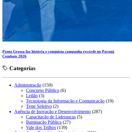
Ponta Grossa faz história e conquista campanha recorde no Paraná
Combate 2026
Categorias
Administração
(159)
Concurso Público
(6)
Leilão
(3)
Tecnologia da Informação e Comunicação
(19)
Teste Seletivo
(2)
Agência de Inovação e Desenvolvimento
(287)
Capacitação de Lideranças
(5)
Iluminação Pública
(27)
Vale dos Trilhos
(139)