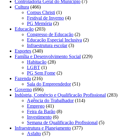
Controladoria Geral do Município
(7)
Cultura
(466)
Corpus Christi
(1)
Festival de Inverno
(4)
PG Memória
(2)
Educação
(203)
Congresso de Educação
(2)
Educação Especial Inclusiva
(2)
Infraestrutura escolar
(3)
Esportes
(340)
Família e Desenvolvimento Social
(229)
Habitação
(28)
LGBT
(1)
PG Sem Fome
(2)
Fazenda
(216)
Sala do Empreendedor
(51)
Governo
(696)
Indústria, Comércio e Qualificação Profissional
(283)
Agência do Trabalhador
(114)
Emprego
(41)
Feira da Barão
(8)
Investimento
(6)
Semana de Qualificação Profissional
(5)
Infraestrutura e Planejamento
(377)
Asfalto
(57)