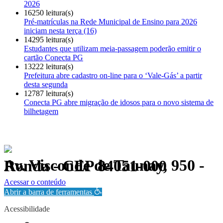
2026
16250 leitura(s)
Pré-matrículas na Rede Municipal de Ensino para 2026
iniciam nesta terça (16)
14295 leitura(s)
Estudantes que utilizam meia-passagem poderão emitir o
cartão Conecta PG
13222 leitura(s)
Prefeitura abre cadastro on-line para o ‘Vale-Gás’ a partir
desta segunda
12787 leitura(s)
Conecta PG abre migração de idosos para o novo sistema de
bilhetagem
Av. Visconde de Taunay, 950 - Ronda - CEP 84051-000
Política de Privacidade.
Acessar o conteúdo
Abrir a barra de ferramentas
Acessibilidade