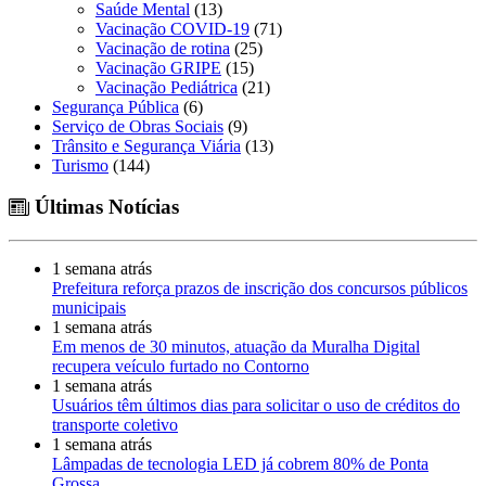
Saúde Mental
(13)
Vacinação COVID-19
(71)
Vacinação de rotina
(25)
Vacinação GRIPE
(15)
Vacinação Pediátrica
(21)
Segurança Pública
(6)
Serviço de Obras Sociais
(9)
Trânsito e Segurança Viária
(13)
Turismo
(144)
Últimas Notícias
1 semana atrás
Prefeitura reforça prazos de inscrição dos concursos públicos
municipais
1 semana atrás
Em menos de 30 minutos, atuação da Muralha Digital
recupera veículo furtado no Contorno
1 semana atrás
Usuários têm últimos dias para solicitar o uso de créditos do
transporte coletivo
1 semana atrás
Lâmpadas de tecnologia LED já cobrem 80% de Ponta
Grossa