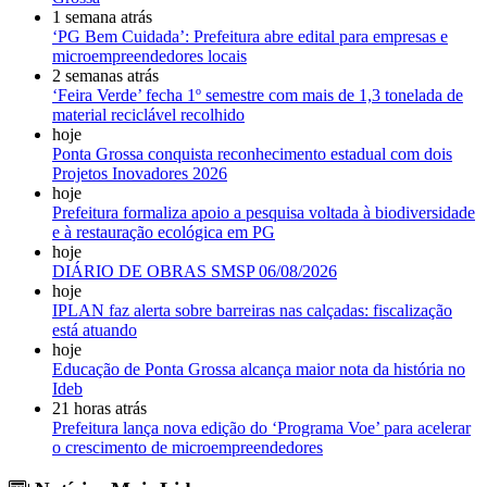
1 semana atrás
‘PG Bem Cuidada’: Prefeitura abre edital para empresas e
microempreendedores locais
2 semanas atrás
‘Feira Verde’ fecha 1º semestre com mais de 1,3 tonelada de
material reciclável recolhido
hoje
Ponta Grossa conquista reconhecimento estadual com dois
Projetos Inovadores 2026
hoje
Prefeitura formaliza apoio a pesquisa voltada à biodiversidade
e à restauração ecológica em PG
hoje
DIÁRIO DE OBRAS SMSP 06/08/2026
hoje
IPLAN faz alerta sobre barreiras nas calçadas: fiscalização
está atuando
hoje
Educação de Ponta Grossa alcança maior nota da história no
Ideb
21 horas atrás
Prefeitura lança nova edição do ‘Programa Voe’ para acelerar
o crescimento de microempreendedores