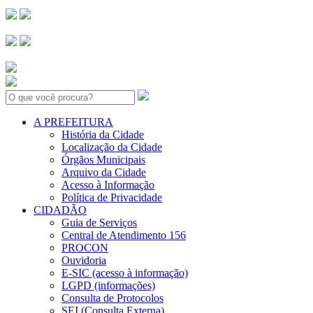
Search:
A PREFEITURA
História da Cidade
Localização da Cidade
Órgãos Municipais
Arquivo da Cidade
Acesso à Informação
Política de Privacidade
CIDADÃO
Guia de Serviços
Central de Atendimento 156
PROCON
Ouvidoria
E-SIC (acesso à informação)
LGPD (informações)
Consulta de Protocolos
SEI (Consulta Externa)