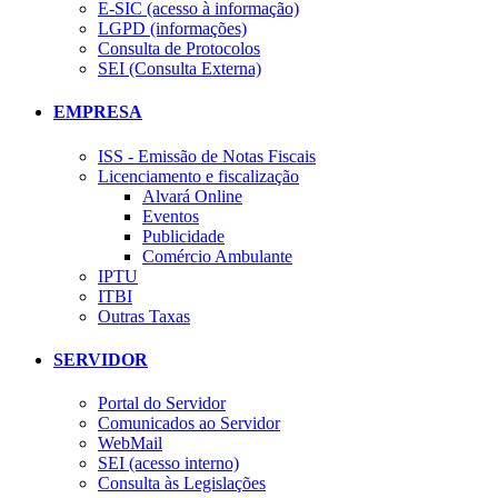
E-SIC (acesso à informação)
LGPD (informações)
Consulta de Protocolos
SEI (Consulta Externa)
EMPRESA
ISS - Emissão de Notas Fiscais
Licenciamento e fiscalização
Alvará Online
Eventos
Publicidade
Comércio Ambulante
IPTU
ITBI
Outras Taxas
SERVIDOR
Portal do Servidor
Comunicados ao Servidor
WebMail
SEI (acesso interno)
Consulta às Legislações