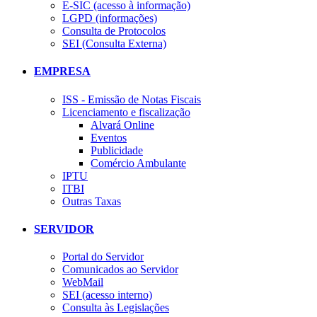
E-SIC (acesso à informação)
LGPD (informações)
Consulta de Protocolos
SEI (Consulta Externa)
EMPRESA
ISS - Emissão de Notas Fiscais
Licenciamento e fiscalização
Alvará Online
Eventos
Publicidade
Comércio Ambulante
IPTU
ITBI
Outras Taxas
SERVIDOR
Portal do Servidor
Comunicados ao Servidor
WebMail
SEI (acesso interno)
Consulta às Legislações