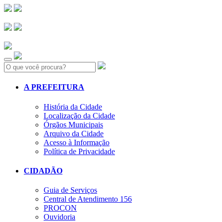
Search:
A PREFEITURA
História da Cidade
Localização da Cidade
Órgãos Municipais
Arquivo da Cidade
Acesso à Informação
Política de Privacidade
CIDADÃO
Guia de Serviços
Central de Atendimento 156
PROCON
Ouvidoria