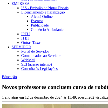
EMPRESA
ISS - Emissão de Notas Fiscais
Licenciamento e fiscalização
Alvará Online
Eventos
Publicidade
Comércio Ambulante
IPTU
ITBI
Outras Taxas
SERVIDOR
Portal do Servidor
Comunicados ao Servidor
WebMail
SEI (acesso interno)
Consulta às Legislações
Educação
Novos professores concluem curso de robó
1 ano atrás em 12 de dezembro de 2024 às 11:49, possui 202 visuali