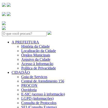
Search:
A PREFEITURA
História da Cidade
Localização da Cidade
Órgãos Municipais
Arquivo da Cidade
Acesso à Informação
Política de Privacidade
CIDADÃO
Guia de Serviços
Central de Atendimento 156
PROCON
Ouvidoria
E-SIC (acesso à informação)
LGPD (informações)
Consulta de Protocolos
SEI (Consulta Externa)