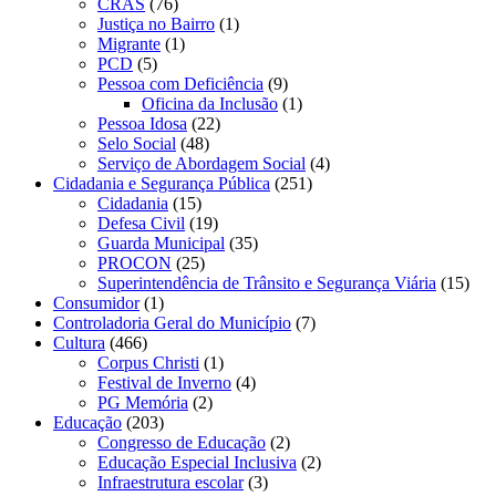
CRAS
(76)
Justiça no Bairro
(1)
Migrante
(1)
PCD
(5)
Pessoa com Deficiência
(9)
Oficina da Inclusão
(1)
Pessoa Idosa
(22)
Selo Social
(48)
Serviço de Abordagem Social
(4)
Cidadania e Segurança Pública
(251)
Cidadania
(15)
Defesa Civil
(19)
Guarda Municipal
(35)
PROCON
(25)
Superintendência de Trânsito e Segurança Viária
(15)
Consumidor
(1)
Controladoria Geral do Município
(7)
Cultura
(466)
Corpus Christi
(1)
Festival de Inverno
(4)
PG Memória
(2)
Educação
(203)
Congresso de Educação
(2)
Educação Especial Inclusiva
(2)
Infraestrutura escolar
(3)