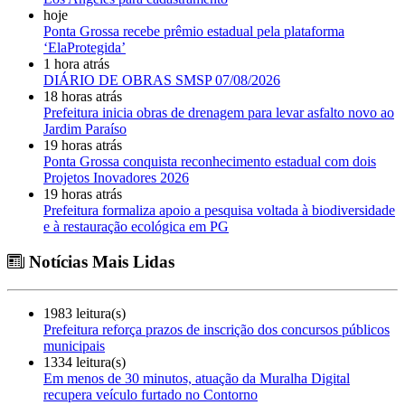
hoje
Ponta Grossa recebe prêmio estadual pela plataforma
‘ElaProtegida’
1 hora atrás
DIÁRIO DE OBRAS SMSP 07/08/2026
18 horas atrás
Prefeitura inicia obras de drenagem para levar asfalto novo ao
Jardim Paraíso
19 horas atrás
Ponta Grossa conquista reconhecimento estadual com dois
Projetos Inovadores 2026
19 horas atrás
Prefeitura formaliza apoio a pesquisa voltada à biodiversidade
e à restauração ecológica em PG
Notícias Mais Lidas
1983 leitura(s)
Prefeitura reforça prazos de inscrição dos concursos públicos
municipais
1334 leitura(s)
Em menos de 30 minutos, atuação da Muralha Digital
recupera veículo furtado no Contorno