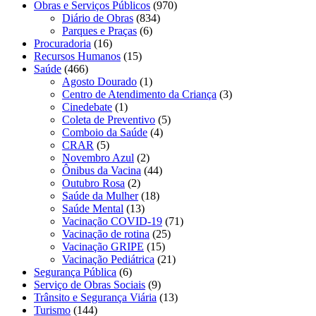
Obras e Serviços Públicos
(970)
Diário de Obras
(834)
Parques e Praças
(6)
Procuradoria
(16)
Recursos Humanos
(15)
Saúde
(466)
Agosto Dourado
(1)
Centro de Atendimento da Criança
(3)
Cinedebate
(1)
Coleta de Preventivo
(5)
Comboio da Saúde
(4)
CRAR
(5)
Novembro Azul
(2)
Ônibus da Vacina
(44)
Outubro Rosa
(2)
Saúde da Mulher
(18)
Saúde Mental
(13)
Vacinação COVID-19
(71)
Vacinação de rotina
(25)
Vacinação GRIPE
(15)
Vacinação Pediátrica
(21)
Segurança Pública
(6)
Serviço de Obras Sociais
(9)
Trânsito e Segurança Viária
(13)
Turismo
(144)