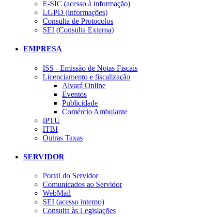
E-SIC (acesso à informação)
LGPD (informações)
Consulta de Protocolos
SEI (Consulta Externa)
EMPRESA
ISS - Emissão de Notas Fiscais
Licenciamento e fiscalização
Alvará Online
Eventos
Publicidade
Comércio Ambulante
IPTU
ITBI
Outras Taxas
SERVIDOR
Portal do Servidor
Comunicados ao Servidor
WebMail
SEI (acesso interno)
Consulta às Legislações