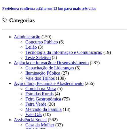
Prefeitura confirma asfalto em 12 km para mais três vilas
Categorias
Administração
(159)
Concurso Público
(6)
Leilão
(3)
Tecnologia da Informação e Comunicação
(19)
Teste Seletivo
(2)
Agência de Inovação e Desenvolvimento
(287)
Capacitação de Lideranças
(5)
Iluminação Pública
(27)
Vale dos Trilhos
(139)
Agricultura, Pecuária e Abastecimento
(266)
Comida na Mesa
(5)
Estradas Rurais
(4)
Feira Gastronômica
(79)
Feira Verde
(30)
Mercado da Família
(13)
Vale-Gás
(10)
Assistência Social
(562)
Casa da Mulher
(33)