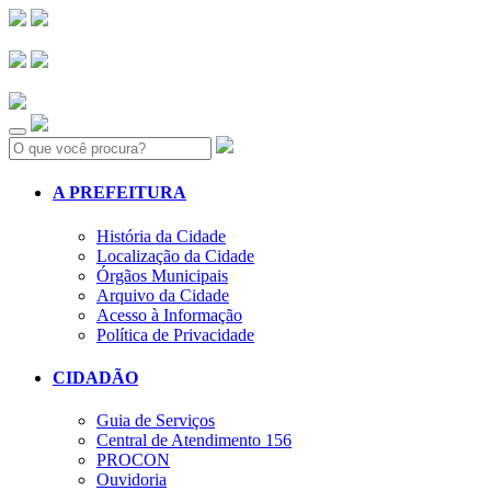
Search:
A PREFEITURA
História da Cidade
Localização da Cidade
Órgãos Municipais
Arquivo da Cidade
Acesso à Informação
Política de Privacidade
CIDADÃO
Guia de Serviços
Central de Atendimento 156
PROCON
Ouvidoria