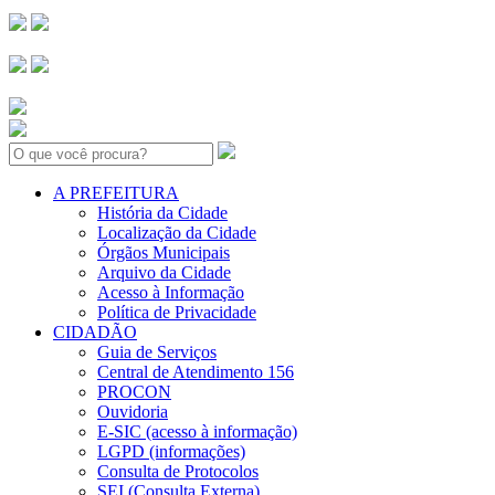
Search:
A PREFEITURA
História da Cidade
Localização da Cidade
Órgãos Municipais
Arquivo da Cidade
Acesso à Informação
Política de Privacidade
CIDADÃO
Guia de Serviços
Central de Atendimento 156
PROCON
Ouvidoria
E-SIC (acesso à informação)
LGPD (informações)
Consulta de Protocolos
SEI (Consulta Externa)