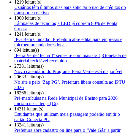
1219 leitura(s)
Usuários têm últimos dias para solicitar o uso de créditos do
transporte coletivo
1000 leitura(s)
Lâmpadas de tecnologia LED já cobrem 80% de Ponta
Grossa
1241 leitura(s)
‘PG Bem Cuidada’: Prefeitura abre edital para empresas e
microempreendedores locais
894 leitura(s)
‘Feira Verde’ fecha 1º semestre com mais de 1,3 tonelada de
material reciclável recolhido
27381 leitura(s)
Novo calendário do Programa Feira Verde está disponível
20633 leitura(s)
No site e pelo ‘Zap PG’, Prefeitura libera consulta ao IPTU
2026
16266 leitura(s)
Pré-matrículas na Rede Municipal de Ensino para 2026
iniciam nesta terça (16)
14311 leitura(s)
Estudantes que utilizam meia-passagem poderão emitir o
cartão Conecta PG
13241 leitura(s)
Prefeitura abre cadastro on-line para o ‘Vale-Gás’ a partir