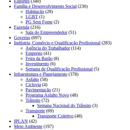
Esportes
(340)
Família e Desenvolvimento Social
(230)
Habitação
(28)
LGBT
(1)
PG Sem Fome
(2)
Fazenda
(216)
Sala do Empreendedor
(51)
Governo
(697)
Indústria, Comércio e Qualificação Profissional
(283)
Agência do Trabalhador
(114)
Emprego
(41)
Feira da Barão
(8)
Investimento
(6)
Semana de Qualificação Profissional
(5)
Infraestrutura e Planejamento
(378)
Asfalto
(58)
Ciclovia
(4)
Pavimentação
(21)
Programa Asfalto Novo
(48)
Trânsito
(72)
Semana Nacional do Trânsito
(3)
Transporte
(69)
Transporte Coletivo
(48)
IPLAN
(42)
Meio Ambiente
(197)