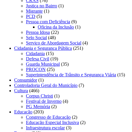
CRAS
(76)
Justiça no Bairro
(1)
Migrante
(1)
PCD
(5)
Pessoa com Deficiência
(9)
Oficina da Inclusão
(1)
Pessoa Idosa
(22)
Selo Social
(48)
Serviço de Abordagem Social
(4)
Cidadania e Segurança Pública
(251)
Cidadania
(15)
Defesa Civil
(19)
Guarda Municipal
(35)
PROCON
(25)
Superintendência de Trânsito e Segurança Viária
(15)
Consumidor
(1)
Controladoria Geral do Município
(7)
Cultura
(466)
Corpus Christi
(1)
Festival de Inverno
(4)
PG Memória
(2)
Educação
(203)
Congresso de Educação
(2)
Educação Especial Inclusiva
(2)
Infraestrutura escolar
(3)