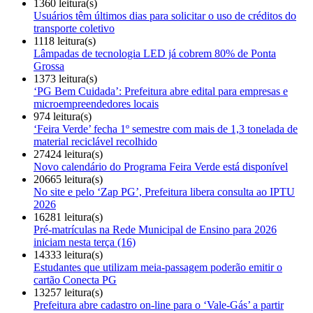
1360 leitura(s)
Usuários têm últimos dias para solicitar o uso de créditos do
transporte coletivo
1118 leitura(s)
Lâmpadas de tecnologia LED já cobrem 80% de Ponta
Grossa
1373 leitura(s)
‘PG Bem Cuidada’: Prefeitura abre edital para empresas e
microempreendedores locais
974 leitura(s)
‘Feira Verde’ fecha 1º semestre com mais de 1,3 tonelada de
material reciclável recolhido
27424 leitura(s)
Novo calendário do Programa Feira Verde está disponível
20665 leitura(s)
No site e pelo ‘Zap PG’, Prefeitura libera consulta ao IPTU
2026
16281 leitura(s)
Pré-matrículas na Rede Municipal de Ensino para 2026
iniciam nesta terça (16)
14333 leitura(s)
Estudantes que utilizam meia-passagem poderão emitir o
cartão Conecta PG
13257 leitura(s)
Prefeitura abre cadastro on-line para o ‘Vale-Gás’ a partir