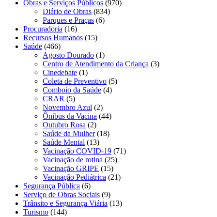
Obras e Serviços Públicos
(970)
Diário de Obras
(834)
Parques e Praças
(6)
Procuradoria
(16)
Recursos Humanos
(15)
Saúde
(466)
Agosto Dourado
(1)
Centro de Atendimento da Criança
(3)
Cinedebate
(1)
Coleta de Preventivo
(5)
Comboio da Saúde
(4)
CRAR
(5)
Novembro Azul
(2)
Ônibus da Vacina
(44)
Outubro Rosa
(2)
Saúde da Mulher
(18)
Saúde Mental
(13)
Vacinação COVID-19
(71)
Vacinação de rotina
(25)
Vacinação GRIPE
(15)
Vacinação Pediátrica
(21)
Segurança Pública
(6)
Serviço de Obras Sociais
(9)
Trânsito e Segurança Viária
(13)
Turismo
(144)