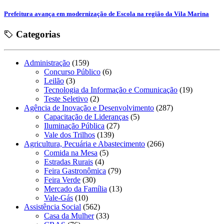
Prefeitura avança em modernização de Escola na região da Vila Marina
Categorias
Administração
(159)
Concurso Público
(6)
Leilão
(3)
Tecnologia da Informação e Comunicação
(19)
Teste Seletivo
(2)
Agência de Inovação e Desenvolvimento
(287)
Capacitação de Lideranças
(5)
Iluminação Pública
(27)
Vale dos Trilhos
(139)
Agricultura, Pecuária e Abastecimento
(266)
Comida na Mesa
(5)
Estradas Rurais
(4)
Feira Gastronômica
(79)
Feira Verde
(30)
Mercado da Família
(13)
Vale-Gás
(10)
Assistência Social
(562)
Casa da Mulher
(33)