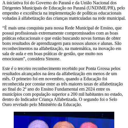
A iniciativa foi do Governo do Paraná e da União Nacional dos
Dirigentes Municipais de Educação no Paraná (UNDIME/PR), pelo
empenho e excelência na implementação de políticas educacionais
voltadas à alfabetização das crianças matriculadas na rede municipal.
“É mais uma conquista para nossa Rede Municipal de Ensino, que
possui profissionais extremamente compromissados com as boas
práticas educacionais e que estão buscando novas formas de obter
bons resultados de aprendizagem para nossos alunos e alunas. São
reconhecimentos na alfabetização, na matemática, na inovação em
sala de aula e em boas práticas de gestão, que muito nos
emocionam”, considera Simone.
Este é o terceiro reconhecimento recebido por Ponta Grossa pelos
resultados alcançados na área da alfabetização em menos de um
mês. O primeiro foi em novembro, quando a Educação foi
reconhecida por constar entre as três maiores taxas de alfabetização
ao final do 2º ano do Ensino Fundamental em 2024 entre os
municípios com população superior a 200 mil habitantes no estado,
dentro do Indicador Criança Alfabetizada. O segundo foi o Selo
Ouro revelado pelo Ministério da Educação.