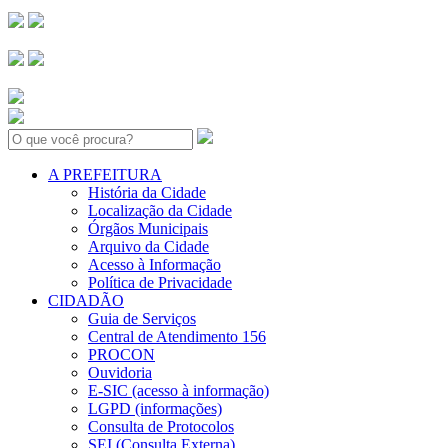
Search:
A PREFEITURA
História da Cidade
Localização da Cidade
Órgãos Municipais
Arquivo da Cidade
Acesso à Informação
Política de Privacidade
CIDADÃO
Guia de Serviços
Central de Atendimento 156
PROCON
Ouvidoria
E-SIC (acesso à informação)
LGPD (informações)
Consulta de Protocolos
SEI (Consulta Externa)