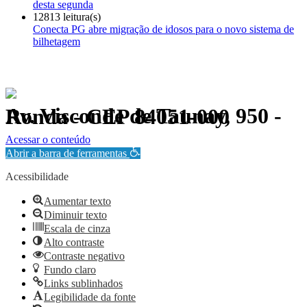
desta segunda
12813 leitura(s)
Conecta PG abre migração de idosos para o novo sistema de
bilhetagem
Av. Visconde de Taunay, 950 - Ronda - CEP 84051-000
Política de Privacidade.
Acessar o conteúdo
Abrir a barra de ferramentas
Acessibilidade
Aumentar texto
Diminuir texto
Escala de cinza
Alto contraste
Contraste negativo
Fundo claro
Links sublinhados
Legibilidade da fonte