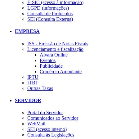
E-SIC (acesso à informação)
LGPD (informações)
Consulta de Protocolos
SEI (Consulta Externa)
EMPRESA
ISS - Emissão de Notas Fiscais
Licenciamento e fiscalização
Alvará Online
Eventos
Publicidade
Comércio Ambulante
IPTU
ITBI
Outras Taxas
SERVIDOR
Portal do Servidor
Comunicados ao Servidor
WebMail
SEI (acesso interno)
Consulta às Legislações