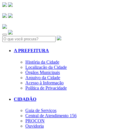
Search:
A PREFEITURA
História da Cidade
Localização da Cidade
Órgãos Municipais
Arquivo da Cidade
Acesso à Informação
Política de Privacidade
CIDADÃO
Guia de Serviços
Central de Atendimento 156
PROCON
Ouvidoria