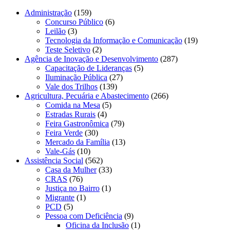
Administração
(159)
Concurso Público
(6)
Leilão
(3)
Tecnologia da Informação e Comunicação
(19)
Teste Seletivo
(2)
Agência de Inovação e Desenvolvimento
(287)
Capacitação de Lideranças
(5)
Iluminação Pública
(27)
Vale dos Trilhos
(139)
Agricultura, Pecuária e Abastecimento
(266)
Comida na Mesa
(5)
Estradas Rurais
(4)
Feira Gastronômica
(79)
Feira Verde
(30)
Mercado da Família
(13)
Vale-Gás
(10)
Assistência Social
(562)
Casa da Mulher
(33)
CRAS
(76)
Justiça no Bairro
(1)
Migrante
(1)
PCD
(5)
Pessoa com Deficiência
(9)
Oficina da Inclusão
(1)