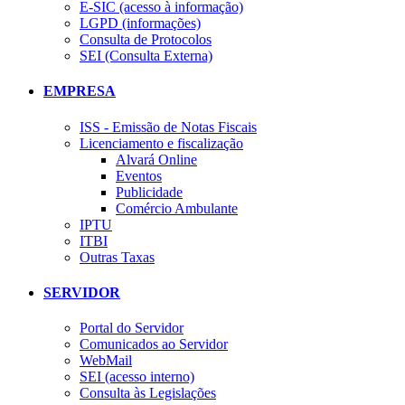
E-SIC (acesso à informação)
LGPD (informações)
Consulta de Protocolos
SEI (Consulta Externa)
EMPRESA
ISS - Emissão de Notas Fiscais
Licenciamento e fiscalização
Alvará Online
Eventos
Publicidade
Comércio Ambulante
IPTU
ITBI
Outras Taxas
SERVIDOR
Portal do Servidor
Comunicados ao Servidor
WebMail
SEI (acesso interno)
Consulta às Legislações