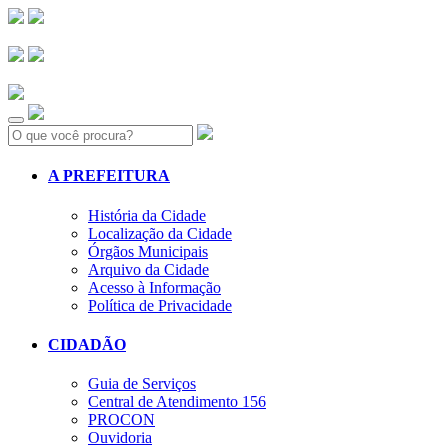
Search:
A PREFEITURA
História da Cidade
Localização da Cidade
Órgãos Municipais
Arquivo da Cidade
Acesso à Informação
Política de Privacidade
CIDADÃO
Guia de Serviços
Central de Atendimento 156
PROCON
Ouvidoria