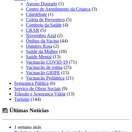
Agosto Dourado
(1)
Centro de Atendimento da Criança
(3)
Cinedebate
(1)
Coleta de Preventivo
(5)
Comboio da Saúde
(4)
CRAR
(5)
Novembro Azul
(2)
Ônibus da Vacina
(44)
Outubro Rosa
(2)
Saúde da Mulher
(18)
Saúde Mental
(13)
Vacinação COVID-19
(71)
Vacinação de rotina
(25)
Vacinação GRIPE
(15)
Vacinação Pediátrica
(21)
Segurança Pública
(6)
Serviço de Obras Sociais
(9)
Trânsito e Segurança Viária
(13)
Turismo
(144)
Últimas Notícias
1 semana atrás