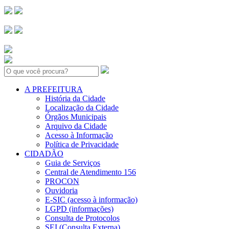
Search:
A PREFEITURA
História da Cidade
Localização da Cidade
Órgãos Municipais
Arquivo da Cidade
Acesso à Informação
Política de Privacidade
CIDADÃO
Guia de Serviços
Central de Atendimento 156
PROCON
Ouvidoria
E-SIC (acesso à informação)
LGPD (informações)
Consulta de Protocolos
SEI (Consulta Externa)