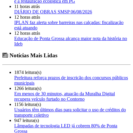
e à restauração ecológica em PG
11 horas atrás
DIÁRIO DE OBRAS SMSP 06/08/2026
12 horas atrás
IPLAN faz alerta sobre barreiras nas calçadas: fiscalização
está atuando
12 horas atrás
Educação de Ponta Grossa alcança maior nota da história no
Ideb
Notícias Mais Lidas
1874 leitura(s)
Prefeitura reforça prazos de inscrição dos concursos públicos
municipais
1266 leitura(s)
Em menos de 30 minutos, atuação da Muralha Digital
recupera veículo furtado no Contorno
1156 leitura(s)
Usuários têm últimos dias para solicitar o uso de créditos do
transporte coletivo
947 leitura(s)
Lâmpadas de tecnologia LED já cobrem 80% de Ponta
Grossa