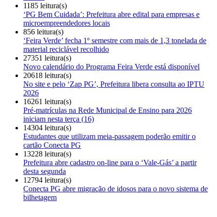
1185 leitura(s)
‘PG Bem Cuidada’: Prefeitura abre edital para empresas e
microempreendedores locais
856 leitura(s)
‘Feira Verde’ fecha 1º semestre com mais de 1,3 tonelada de
material reciclável recolhido
27351 leitura(s)
Novo calendário do Programa Feira Verde está disponível
20618 leitura(s)
No site e pelo ‘Zap PG’, Prefeitura libera consulta ao IPTU
2026
16261 leitura(s)
Pré-matrículas na Rede Municipal de Ensino para 2026
iniciam nesta terça (16)
14304 leitura(s)
Estudantes que utilizam meia-passagem poderão emitir o
cartão Conecta PG
13228 leitura(s)
Prefeitura abre cadastro on-line para o ‘Vale-Gás’ a partir
desta segunda
12794 leitura(s)
Conecta PG abre migração de idosos para o novo sistema de
bilhetagem