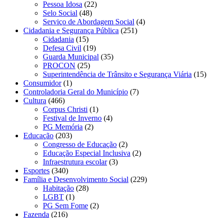
Pessoa Idosa
(22)
Selo Social
(48)
Serviço de Abordagem Social
(4)
Cidadania e Segurança Pública
(251)
Cidadania
(15)
Defesa Civil
(19)
Guarda Municipal
(35)
PROCON
(25)
Superintendência de Trânsito e Segurança Viária
(15)
Consumidor
(1)
Controladoria Geral do Município
(7)
Cultura
(466)
Corpus Christi
(1)
Festival de Inverno
(4)
PG Memória
(2)
Educação
(203)
Congresso de Educação
(2)
Educação Especial Inclusiva
(2)
Infraestrutura escolar
(3)
Esportes
(340)
Família e Desenvolvimento Social
(229)
Habitação
(28)
LGBT
(1)
PG Sem Fome
(2)
Fazenda
(216)