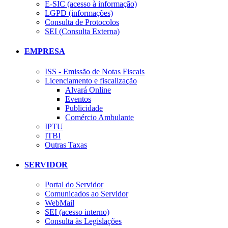
E-SIC (acesso à informação)
LGPD (informações)
Consulta de Protocolos
SEI (Consulta Externa)
EMPRESA
ISS - Emissão de Notas Fiscais
Licenciamento e fiscalização
Alvará Online
Eventos
Publicidade
Comércio Ambulante
IPTU
ITBI
Outras Taxas
SERVIDOR
Portal do Servidor
Comunicados ao Servidor
WebMail
SEI (acesso interno)
Consulta às Legislações