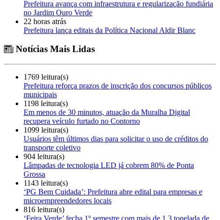
Prefeitura avança com infraestrutura e regularização fundiária
no Jardim Ouro Verde
22 horas atrás
Prefeitura lança editais da Política Nacional Aldir Blanc
Notícias Mais Lidas
1769 leitura(s)
Prefeitura reforça prazos de inscrição dos concursos públicos
municipais
1198 leitura(s)
Em menos de 30 minutos, atuação da Muralha Digital
recupera veículo furtado no Contorno
1099 leitura(s)
Usuários têm últimos dias para solicitar o uso de créditos do
transporte coletivo
904 leitura(s)
Lâmpadas de tecnologia LED já cobrem 80% de Ponta
Grossa
1143 leitura(s)
‘PG Bem Cuidada’: Prefeitura abre edital para empresas e
microempreendedores locais
816 leitura(s)
‘Feira Verde’ fecha 1º semestre com mais de 1,3 tonelada de