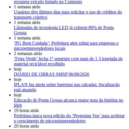
recupera veículo furtado no Contorno
1 semana atrás
Usuários têm últimos dias para solicitar o uso de créditos do
transporte coletivo
1 semana atrás
Lâmpadas de tecnologia LED já cobrem 80% de Ponta
Grossa
1 semana atrás
‘PG Bem Cuidada’: Prefeitura abre edital para empresas e
microempreendedores locais
2 semanas atrás
‘Feira Verde’ fecha 1º semestre com mais de 1,3 tonelada de
material reciclável recolhido
hoje
DIÁRIO DE OBRAS SMSP 06/08/2026
hoje
IPLAN faz alerta sobre barreiras nas calçadas: fiscalização
está atuando
hoje
Educação de Ponta Grossa alcança maior nota da história no
Ideb
19 horas atrás
Prefeitura lança nova edição do ‘Programa Voe’ para acelerar
o crescimento de microempreendedores
20 horas atrás