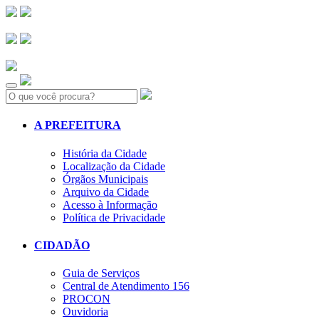
Search:
A PREFEITURA
História da Cidade
Localização da Cidade
Órgãos Municipais
Arquivo da Cidade
Acesso à Informação
Política de Privacidade
CIDADÃO
Guia de Serviços
Central de Atendimento 156
PROCON
Ouvidoria