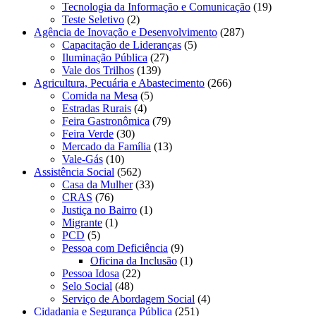
Tecnologia da Informação e Comunicação
(19)
Teste Seletivo
(2)
Agência de Inovação e Desenvolvimento
(287)
Capacitação de Lideranças
(5)
Iluminação Pública
(27)
Vale dos Trilhos
(139)
Agricultura, Pecuária e Abastecimento
(266)
Comida na Mesa
(5)
Estradas Rurais
(4)
Feira Gastronômica
(79)
Feira Verde
(30)
Mercado da Família
(13)
Vale-Gás
(10)
Assistência Social
(562)
Casa da Mulher
(33)
CRAS
(76)
Justiça no Bairro
(1)
Migrante
(1)
PCD
(5)
Pessoa com Deficiência
(9)
Oficina da Inclusão
(1)
Pessoa Idosa
(22)
Selo Social
(48)
Serviço de Abordagem Social
(4)
Cidadania e Segurança Pública
(251)