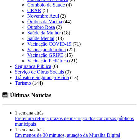
Comboio da Saúde
(4)
CRAR
(5)
Novembro Azul
(2)
Ônibus da Vacina
(44)
Outubro Rosa
(2)
Saúde da Mulher
(18)
Saúde Mental
(13)
Vacinação COVID-19
(71)
Vacinação de rotina
(25)
Vacinação GRIPE
(15)
Vacinação Pediátrica
(21)
Segurança Pública
(6)
Serviço de Obras Sociais
(9)
Trânsito e Segurança Viária
(13)
Turismo
(144)
Últimas Notícias
1 semana atrás
Prefeitura reforça prazos de inscrição dos concursos públicos
municipais
1 semana atrás
Em menos de 30 minutos, atuação da Muralha Digital