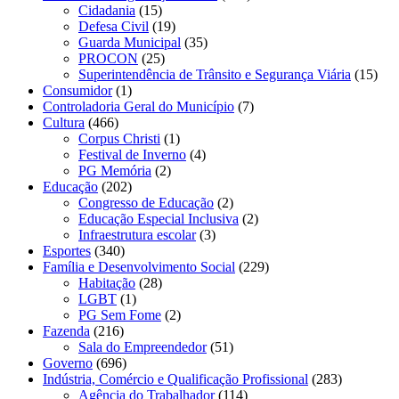
Cidadania
(15)
Defesa Civil
(19)
Guarda Municipal
(35)
PROCON
(25)
Superintendência de Trânsito e Segurança Viária
(15)
Consumidor
(1)
Controladoria Geral do Município
(7)
Cultura
(466)
Corpus Christi
(1)
Festival de Inverno
(4)
PG Memória
(2)
Educação
(202)
Congresso de Educação
(2)
Educação Especial Inclusiva
(2)
Infraestrutura escolar
(3)
Esportes
(340)
Família e Desenvolvimento Social
(229)
Habitação
(28)
LGBT
(1)
PG Sem Fome
(2)
Fazenda
(216)
Sala do Empreendedor
(51)
Governo
(696)
Indústria, Comércio e Qualificação Profissional
(283)
Agência do Trabalhador
(114)