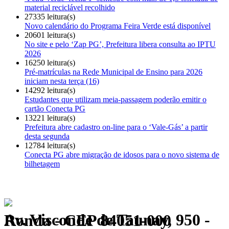
material reciclável recolhido
27335 leitura(s)
Novo calendário do Programa Feira Verde está disponível
20601 leitura(s)
No site e pelo ‘Zap PG’, Prefeitura libera consulta ao IPTU
2026
16250 leitura(s)
Pré-matrículas na Rede Municipal de Ensino para 2026
iniciam nesta terça (16)
14292 leitura(s)
Estudantes que utilizam meia-passagem poderão emitir o
cartão Conecta PG
13221 leitura(s)
Prefeitura abre cadastro on-line para o ‘Vale-Gás’ a partir
desta segunda
12784 leitura(s)
Conecta PG abre migração de idosos para o novo sistema de
bilhetagem
Av. Visconde de Taunay, 950 - Ronda - CEP 84051-000