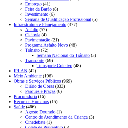
Emprego
(41)
Feira da Barão
(8)
Investimento
(6)
Semana de Qualificação Profissional
(5)
Infraestrutura e Planejamento
(377)
Asfalto
(57)
Ciclovia
(4)
Pavimentação
(21)
Programa Asfalto Novo
(48)
Trânsito
(72)
Semana Nacional do Trânsito
(3)
Transporte
(69)
Transporte Coletivo
(48)
IPLAN
(42)
Meio Ambiente
(196)
Obras e Serviços Públicos
(969)
Diário de Obras
(833)
Parques e Praças
(6)
Procuradoria
(16)
Recursos Humanos
(15)
Saúde
(466)
Agosto Dourado
(1)
Centro de Atendimento da Criança
(3)
Cinedebate
(1)
Coleta de Preventivo
(5)