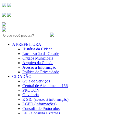
Search:
A PREFEITURA
História da Cidade
Localização da Cidade
Órgãos Municipais
Arquivo da Cidade
Acesso à Informação
Política de Privacidade
CIDADÃO
Guia de Serviços
Central de Atendimento 156
PROCON
Ouvidoria
E-SIC (acesso à informação)
LGPD (informações)
Consulta de Protocolos
SEI (Consulta Externa)