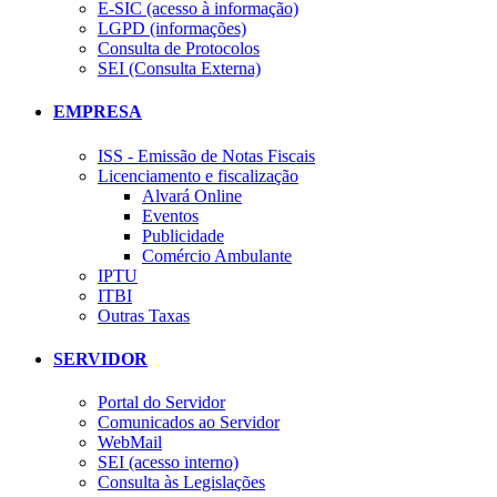
E-SIC (acesso à informação)
LGPD (informações)
Consulta de Protocolos
SEI (Consulta Externa)
EMPRESA
ISS - Emissão de Notas Fiscais
Licenciamento e fiscalização
Alvará Online
Eventos
Publicidade
Comércio Ambulante
IPTU
ITBI
Outras Taxas
SERVIDOR
Portal do Servidor
Comunicados ao Servidor
WebMail
SEI (acesso interno)
Consulta às Legislações