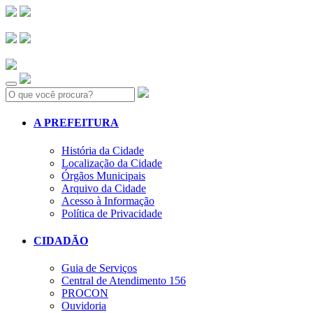
Search:
A PREFEITURA
História da Cidade
Localização da Cidade
Órgãos Municipais
Arquivo da Cidade
Acesso à Informação
Política de Privacidade
CIDADÃO
Guia de Serviços
Central de Atendimento 156
PROCON
Ouvidoria