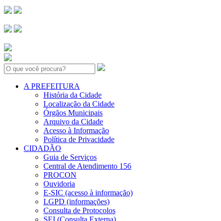
Search:
A PREFEITURA
História da Cidade
Localização da Cidade
Órgãos Municipais
Arquivo da Cidade
Acesso à Informação
Política de Privacidade
CIDADÃO
Guia de Serviços
Central de Atendimento 156
PROCON
Ouvidoria
E-SIC (acesso à informação)
LGPD (informações)
Consulta de Protocolos
SEI (Consulta Externa)