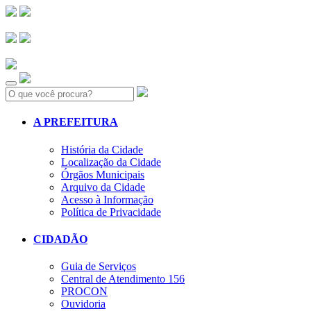
Search:
A PREFEITURA
História da Cidade
Localização da Cidade
Órgãos Municipais
Arquivo da Cidade
Acesso à Informação
Política de Privacidade
CIDADÃO
Guia de Serviços
Central de Atendimento 156
PROCON
Ouvidoria