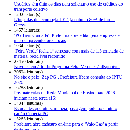
Usuários têm últimos dias para solicitar o uso de créditos do
transporte coletivo
1202 leitura(s)
Lâmpadas de tecnologia LED já cobrem 80% de Ponta
Grossa
1457 leitura(s)
‘PG Bem Cuidada’: Prefeitura abre edital para empresas e
microempreendedores locais
1034 leitura(s)
‘Feira Verde’ fecha 1º semestre com mais de 1,3 tonelada de
material reciclável recolhido
27450 leitura(s)
Novo calendário do Programa Feira Verde está disponível
20694 leitura(s)
No site e pelo ‘Zap PG’, Prefeitura libera consulta ao IPTU
2026
16288 leitura(s)
Pré-matrículas na Rede Municipal de Ensino para 2026
iniciam nesta terça (16)
14344 leitura(s)
Estudantes que utilizam meia-passagem poderão emitir o
cartão Conecta PG
13263 leitura(s)
Prefeitura abre cadastro on-line para o ‘Vale-Gás’ a partir
desta segunda