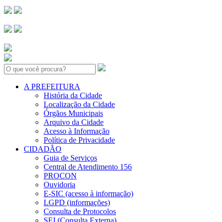
Search:
A PREFEITURA
História da Cidade
Localização da Cidade
Órgãos Municipais
Arquivo da Cidade
Acesso à Informação
Política de Privacidade
CIDADÃO
Guia de Serviços
Central de Atendimento 156
PROCON
Ouvidoria
E-SIC (acesso à informação)
LGPD (informações)
Consulta de Protocolos
SEI (Consulta Externa)