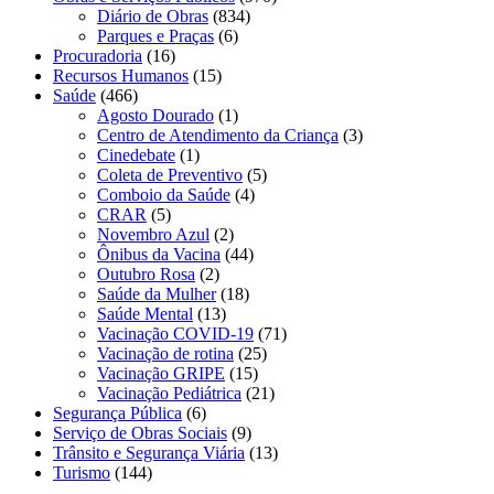
Diário de Obras
(834)
Parques e Praças
(6)
Procuradoria
(16)
Recursos Humanos
(15)
Saúde
(466)
Agosto Dourado
(1)
Centro de Atendimento da Criança
(3)
Cinedebate
(1)
Coleta de Preventivo
(5)
Comboio da Saúde
(4)
CRAR
(5)
Novembro Azul
(2)
Ônibus da Vacina
(44)
Outubro Rosa
(2)
Saúde da Mulher
(18)
Saúde Mental
(13)
Vacinação COVID-19
(71)
Vacinação de rotina
(25)
Vacinação GRIPE
(15)
Vacinação Pediátrica
(21)
Segurança Pública
(6)
Serviço de Obras Sociais
(9)
Trânsito e Segurança Viária
(13)
Turismo
(144)