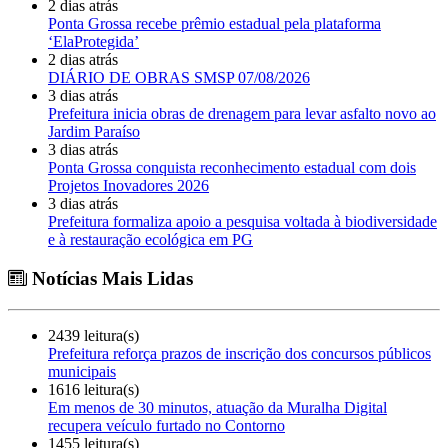
2 dias atrás
Ponta Grossa recebe prêmio estadual pela plataforma
‘ElaProtegida’
2 dias atrás
DIÁRIO DE OBRAS SMSP 07/08/2026
3 dias atrás
Prefeitura inicia obras de drenagem para levar asfalto novo ao
Jardim Paraíso
3 dias atrás
Ponta Grossa conquista reconhecimento estadual com dois
Projetos Inovadores 2026
3 dias atrás
Prefeitura formaliza apoio a pesquisa voltada à biodiversidade
e à restauração ecológica em PG
Notícias Mais Lidas
2439 leitura(s)
Prefeitura reforça prazos de inscrição dos concursos públicos
municipais
1616 leitura(s)
Em menos de 30 minutos, atuação da Muralha Digital
recupera veículo furtado no Contorno
1455 leitura(s)