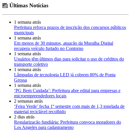
Últimas Notícias
1 semana atrás
Prefeitura reforça prazos de inscrição dos concursos públicos
municipais
1 semana atrás
Em menos de 30 minutos, atuação da Muralha Digital
recupera veículo furtado no Contorno
1 semana atrás
Usuários têm últimos dias para solicitar o uso de créditos do
transporte coletivo
1 semana atrás
Lâmpadas de tecnologia LED já cobrem 80% de Ponta
Grossa
1 semana atrás
‘PG Bem Cuidada’: Prefeitura abre edital para empresas e
microempreendedores locais
2 semanas atrás
‘Feira Verde’ fecha 1º semestre com mais de 1,3 tonelada de
material reciclável recolhido
2 dias atrás
Regularização fundiária: Prefeitura convoca moradores do
Los Angeles para cadastramento