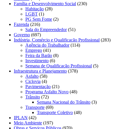
Família e Desenvolvimento Social
(230)
Habitação
(28)
LGBT
(1)
PG Sem Fome
(2)
Fazenda
(216)
Sala do Empreendedor
(51)
Governo
(697)
Indústria, Comércio e Qualificação Profissional
(283)
Agência do Trabalhador
(114)
Emprego
(41)
Feira da Barão
(8)
Investimento
(6)
Semana de Qualificação Profissional
(5)
Infraestrutura e Planejamento
(378)
Asfalto
(58)
Ciclovia
(4)
Pavimentação
(21)
Programa Asfalto Novo
(48)
Trânsito
(72)
Semana Nacional do Trânsito
(3)
Transporte
(69)
Transporte Coletivo
(48)
IPLAN
(42)
Meio Ambiente
(197)
Obras e Serviços Públicos
(970)