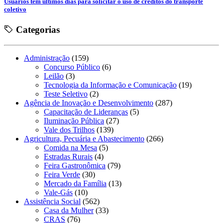
Usuários têm últimos dias para solicitar o uso de créditos do transporte
coletivo
Categorias
Administração
(159)
Concurso Público
(6)
Leilão
(3)
Tecnologia da Informação e Comunicação
(19)
Teste Seletivo
(2)
Agência de Inovação e Desenvolvimento
(287)
Capacitação de Lideranças
(5)
Iluminação Pública
(27)
Vale dos Trilhos
(139)
Agricultura, Pecuária e Abastecimento
(266)
Comida na Mesa
(5)
Estradas Rurais
(4)
Feira Gastronômica
(79)
Feira Verde
(30)
Mercado da Família
(13)
Vale-Gás
(10)
Assistência Social
(562)
Casa da Mulher
(33)
CRAS
(76)