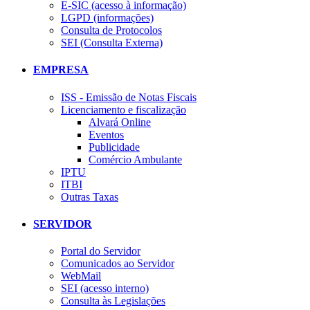
E-SIC (acesso à informação)
LGPD (informações)
Consulta de Protocolos
SEI (Consulta Externa)
EMPRESA
ISS - Emissão de Notas Fiscais
Licenciamento e fiscalização
Alvará Online
Eventos
Publicidade
Comércio Ambulante
IPTU
ITBI
Outras Taxas
SERVIDOR
Portal do Servidor
Comunicados ao Servidor
WebMail
SEI (acesso interno)
Consulta às Legislações