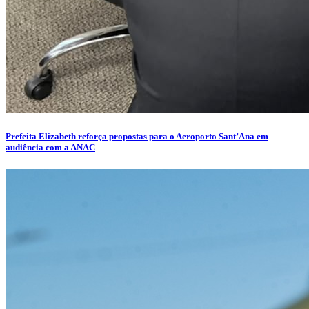
Prefeita Elizabeth reforça propostas para o Aeroporto Sant’Ana em
audiência com a ANAC