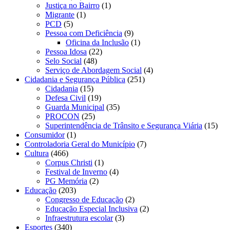
Justiça no Bairro
(1)
Migrante
(1)
PCD
(5)
Pessoa com Deficiência
(9)
Oficina da Inclusão
(1)
Pessoa Idosa
(22)
Selo Social
(48)
Serviço de Abordagem Social
(4)
Cidadania e Segurança Pública
(251)
Cidadania
(15)
Defesa Civil
(19)
Guarda Municipal
(35)
PROCON
(25)
Superintendência de Trânsito e Segurança Viária
(15)
Consumidor
(1)
Controladoria Geral do Município
(7)
Cultura
(466)
Corpus Christi
(1)
Festival de Inverno
(4)
PG Memória
(2)
Educação
(203)
Congresso de Educação
(2)
Educação Especial Inclusiva
(2)
Infraestrutura escolar
(3)
Esportes
(340)