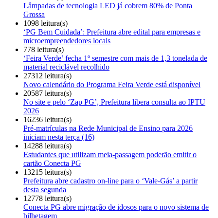
Lâmpadas de tecnologia LED já cobrem 80% de Ponta
Grossa
1098 leitura(s)
‘PG Bem Cuidada’: Prefeitura abre edital para empresas e
microempreendedores locais
778 leitura(s)
‘Feira Verde’ fecha 1º semestre com mais de 1,3 tonelada de
material reciclável recolhido
27312 leitura(s)
Novo calendário do Programa Feira Verde está disponível
20587 leitura(s)
No site e pelo ‘Zap PG’, Prefeitura libera consulta ao IPTU
2026
16236 leitura(s)
Pré-matrículas na Rede Municipal de Ensino para 2026
iniciam nesta terça (16)
14288 leitura(s)
Estudantes que utilizam meia-passagem poderão emitir o
cartão Conecta PG
13215 leitura(s)
Prefeitura abre cadastro on-line para o ‘Vale-Gás’ a partir
desta segunda
12778 leitura(s)
Conecta PG abre migração de idosos para o novo sistema de
bilhetagem