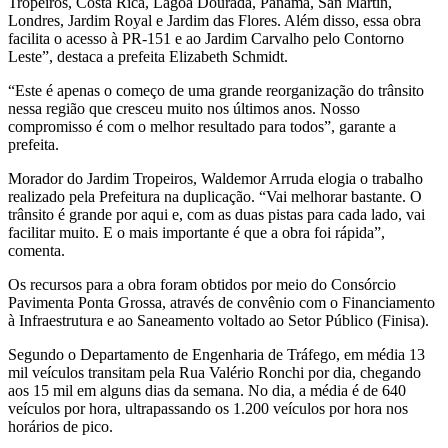
Tropeiros, Costa Rica, Lagoa Dourada, Panamá, San Martin,
Londres, Jardim Royal e Jardim das Flores. Além disso, essa obra
facilita o acesso à PR-151 e ao Jardim Carvalho pelo Contorno
Leste”, destaca a prefeita Elizabeth Schmidt.
“Este é apenas o começo de uma grande reorganização do trânsito
nessa região que cresceu muito nos últimos anos. Nosso
compromisso é com o melhor resultado para todos”, garante a
prefeita.
Morador do Jardim Tropeiros, Waldemor Arruda elogia o trabalho
realizado pela Prefeitura na duplicação. “Vai melhorar bastante. O
trânsito é grande por aqui e, com as duas pistas para cada lado, vai
facilitar muito. E o mais importante é que a obra foi rápida”,
comenta.
Os recursos para a obra foram obtidos por meio do Consórcio
Pavimenta Ponta Grossa, através de convênio com o Financiamento
à Infraestrutura e ao Saneamento voltado ao Setor Público (Finisa).
Segundo o Departamento de Engenharia de Tráfego, em média 13
mil veículos transitam pela Rua Valério Ronchi por dia, chegando
aos 15 mil em alguns dias da semana. No dia, a média é de 640
veículos por hora, ultrapassando os 1.200 veículos por hora nos
horários de pico.