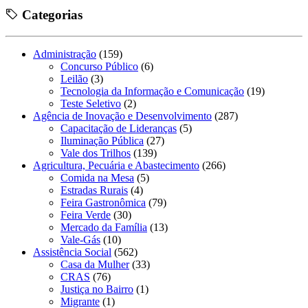
Categorias
Administração
(159)
Concurso Público
(6)
Leilão
(3)
Tecnologia da Informação e Comunicação
(19)
Teste Seletivo
(2)
Agência de Inovação e Desenvolvimento
(287)
Capacitação de Lideranças
(5)
Iluminação Pública
(27)
Vale dos Trilhos
(139)
Agricultura, Pecuária e Abastecimento
(266)
Comida na Mesa
(5)
Estradas Rurais
(4)
Feira Gastronômica
(79)
Feira Verde
(30)
Mercado da Família
(13)
Vale-Gás
(10)
Assistência Social
(562)
Casa da Mulher
(33)
CRAS
(76)
Justiça no Bairro
(1)
Migrante
(1)