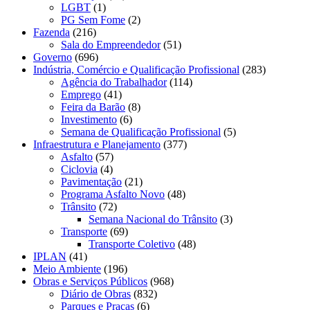
LGBT
(1)
PG Sem Fome
(2)
Fazenda
(216)
Sala do Empreendedor
(51)
Governo
(696)
Indústria, Comércio e Qualificação Profissional
(283)
Agência do Trabalhador
(114)
Emprego
(41)
Feira da Barão
(8)
Investimento
(6)
Semana de Qualificação Profissional
(5)
Infraestrutura e Planejamento
(377)
Asfalto
(57)
Ciclovia
(4)
Pavimentação
(21)
Programa Asfalto Novo
(48)
Trânsito
(72)
Semana Nacional do Trânsito
(3)
Transporte
(69)
Transporte Coletivo
(48)
IPLAN
(41)
Meio Ambiente
(196)
Obras e Serviços Públicos
(968)
Diário de Obras
(832)
Parques e Praças
(6)