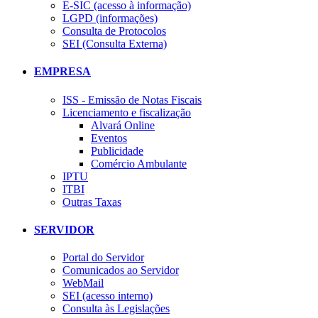
E-SIC (acesso à informação)
LGPD (informações)
Consulta de Protocolos
SEI (Consulta Externa)
EMPRESA
ISS - Emissão de Notas Fiscais
Licenciamento e fiscalização
Alvará Online
Eventos
Publicidade
Comércio Ambulante
IPTU
ITBI
Outras Taxas
SERVIDOR
Portal do Servidor
Comunicados ao Servidor
WebMail
SEI (acesso interno)
Consulta às Legislações