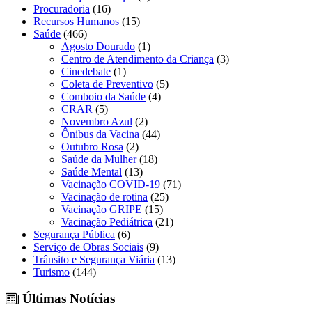
Procuradoria
(16)
Recursos Humanos
(15)
Saúde
(466)
Agosto Dourado
(1)
Centro de Atendimento da Criança
(3)
Cinedebate
(1)
Coleta de Preventivo
(5)
Comboio da Saúde
(4)
CRAR
(5)
Novembro Azul
(2)
Ônibus da Vacina
(44)
Outubro Rosa
(2)
Saúde da Mulher
(18)
Saúde Mental
(13)
Vacinação COVID-19
(71)
Vacinação de rotina
(25)
Vacinação GRIPE
(15)
Vacinação Pediátrica
(21)
Segurança Pública
(6)
Serviço de Obras Sociais
(9)
Trânsito e Segurança Viária
(13)
Turismo
(144)
Últimas Notícias