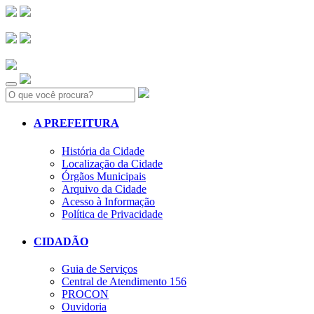
Search:
A PREFEITURA
História da Cidade
Localização da Cidade
Órgãos Municipais
Arquivo da Cidade
Acesso à Informação
Política de Privacidade
CIDADÃO
Guia de Serviços
Central de Atendimento 156
PROCON
Ouvidoria