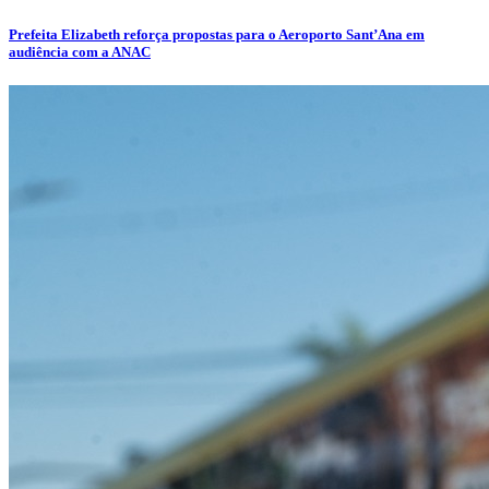
Prefeita Elizabeth reforça propostas para o Aeroporto Sant’Ana em
audiência com a ANAC