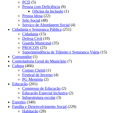
PCD
(5)
Pessoa com Deficiência
(9)
Oficina da Inclusão
(1)
Pessoa Idosa
(22)
Selo Social
(48)
Serviço de Abordagem Social
(4)
Cidadania e Segurança Pública
(251)
Cidadania
(15)
Defesa Civil
(19)
Guarda Municipal
(35)
PROCON
(25)
Superintendência de Trânsito e Segurança Viária
(15)
Consumidor
(1)
Controladoria Geral do Município
(7)
Cultura
(466)
Corpus Christi
(1)
Festival de Inverno
(4)
PG Memória
(2)
Educação
(201)
Congresso de Educação
(2)
Educação Especial Inclusiva
(2)
Infraestrutura escolar
(3)
Esportes
(340)
Família e Desenvolvimento Social
(229)
Habitação
(28)