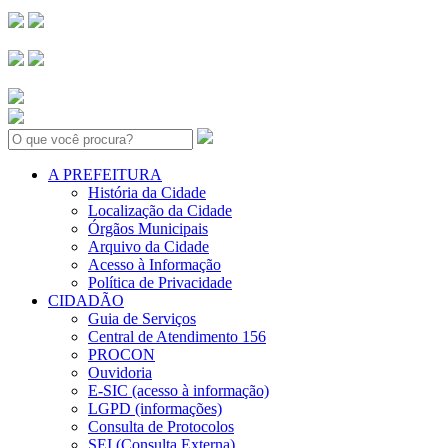
Search:
A PREFEITURA
História da Cidade
Localização da Cidade
Órgãos Municipais
Arquivo da Cidade
Acesso à Informação
Política de Privacidade
CIDADÃO
Guia de Serviços
Central de Atendimento 156
PROCON
Ouvidoria
E-SIC (acesso à informação)
LGPD (informações)
Consulta de Protocolos
SEI (Consulta Externa)