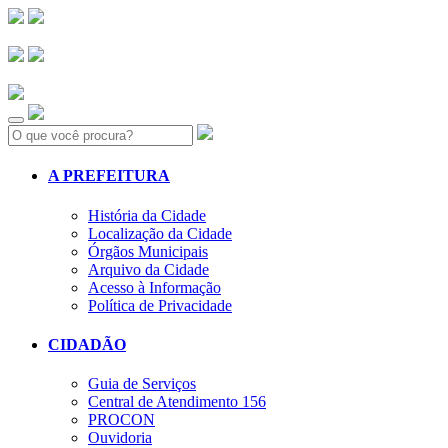
Search:
A PREFEITURA
História da Cidade
Localização da Cidade
Órgãos Municipais
Arquivo da Cidade
Acesso à Informação
Política de Privacidade
CIDADÃO
Guia de Serviços
Central de Atendimento 156
PROCON
Ouvidoria