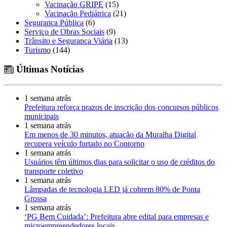
Vacinação GRIPE
(15)
Vacinação Pediátrica
(21)
Segurança Pública
(6)
Serviço de Obras Sociais
(9)
Trânsito e Segurança Viária
(13)
Turismo
(144)
Últimas Notícias
1 semana atrás
Prefeitura reforça prazos de inscrição dos concursos públicos
municipais
1 semana atrás
Em menos de 30 minutos, atuação da Muralha Digital
recupera veículo furtado no Contorno
1 semana atrás
Usuários têm últimos dias para solicitar o uso de créditos do
transporte coletivo
1 semana atrás
Lâmpadas de tecnologia LED já cobrem 80% de Ponta
Grossa
1 semana atrás
‘PG Bem Cuidada’: Prefeitura abre edital para empresas e
microempreendedores locais