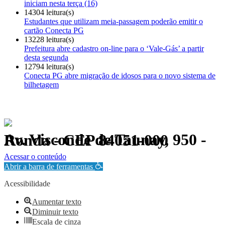
iniciam nesta terça (16)
14304 leitura(s)
Estudantes que utilizam meia-passagem poderão emitir o
cartão Conecta PG
13228 leitura(s)
Prefeitura abre cadastro on-line para o ‘Vale-Gás’ a partir
desta segunda
12794 leitura(s)
Conecta PG abre migração de idosos para o novo sistema de
bilhetagem
Av. Visconde de Taunay, 950 - Ronda - CEP 84051-000
Política de Privacidade.
Acessar o conteúdo
Abrir a barra de ferramentas
Acessibilidade
Aumentar texto
Diminuir texto
Escala de cinza