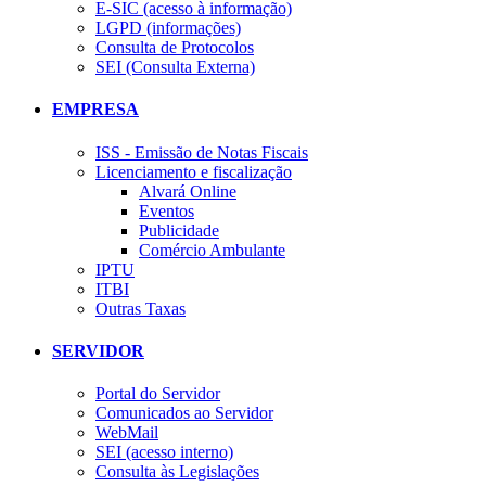
E-SIC (acesso à informação)
LGPD (informações)
Consulta de Protocolos
SEI (Consulta Externa)
EMPRESA
ISS - Emissão de Notas Fiscais
Licenciamento e fiscalização
Alvará Online
Eventos
Publicidade
Comércio Ambulante
IPTU
ITBI
Outras Taxas
SERVIDOR
Portal do Servidor
Comunicados ao Servidor
WebMail
SEI (acesso interno)
Consulta às Legislações