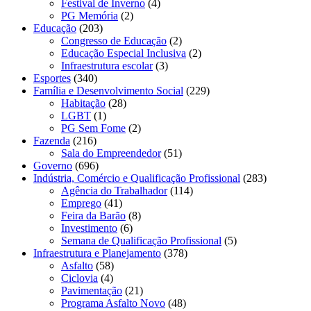
Festival de Inverno
(4)
PG Memória
(2)
Educação
(203)
Congresso de Educação
(2)
Educação Especial Inclusiva
(2)
Infraestrutura escolar
(3)
Esportes
(340)
Família e Desenvolvimento Social
(229)
Habitação
(28)
LGBT
(1)
PG Sem Fome
(2)
Fazenda
(216)
Sala do Empreendedor
(51)
Governo
(696)
Indústria, Comércio e Qualificação Profissional
(283)
Agência do Trabalhador
(114)
Emprego
(41)
Feira da Barão
(8)
Investimento
(6)
Semana de Qualificação Profissional
(5)
Infraestrutura e Planejamento
(378)
Asfalto
(58)
Ciclovia
(4)
Pavimentação
(21)
Programa Asfalto Novo
(48)