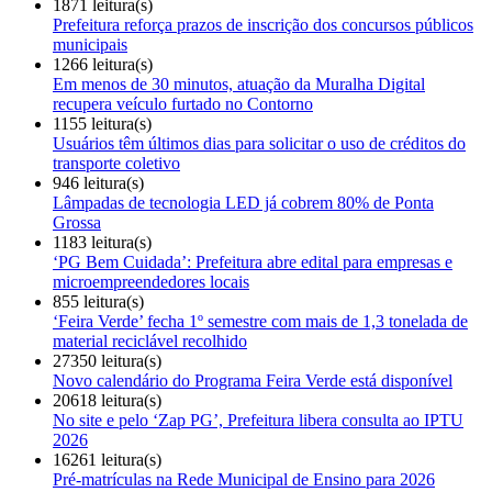
1871 leitura(s)
Prefeitura reforça prazos de inscrição dos concursos públicos
municipais
1266 leitura(s)
Em menos de 30 minutos, atuação da Muralha Digital
recupera veículo furtado no Contorno
1155 leitura(s)
Usuários têm últimos dias para solicitar o uso de créditos do
transporte coletivo
946 leitura(s)
Lâmpadas de tecnologia LED já cobrem 80% de Ponta
Grossa
1183 leitura(s)
‘PG Bem Cuidada’: Prefeitura abre edital para empresas e
microempreendedores locais
855 leitura(s)
‘Feira Verde’ fecha 1º semestre com mais de 1,3 tonelada de
material reciclável recolhido
27350 leitura(s)
Novo calendário do Programa Feira Verde está disponível
20618 leitura(s)
No site e pelo ‘Zap PG’, Prefeitura libera consulta ao IPTU
2026
16261 leitura(s)
Pré-matrículas na Rede Municipal de Ensino para 2026