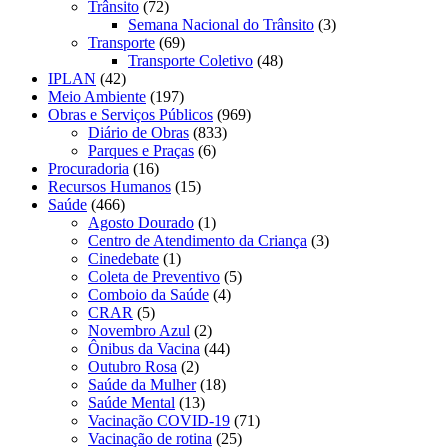
Trânsito
(72)
Semana Nacional do Trânsito
(3)
Transporte
(69)
Transporte Coletivo
(48)
IPLAN
(42)
Meio Ambiente
(197)
Obras e Serviços Públicos
(969)
Diário de Obras
(833)
Parques e Praças
(6)
Procuradoria
(16)
Recursos Humanos
(15)
Saúde
(466)
Agosto Dourado
(1)
Centro de Atendimento da Criança
(3)
Cinedebate
(1)
Coleta de Preventivo
(5)
Comboio da Saúde
(4)
CRAR
(5)
Novembro Azul
(2)
Ônibus da Vacina
(44)
Outubro Rosa
(2)
Saúde da Mulher
(18)
Saúde Mental
(13)
Vacinação COVID-19
(71)
Vacinação de rotina
(25)