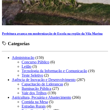
Prefeitura avança em modernização de Escola na região da Vila Marina
Categorias
Administração
(159)
Concurso Público
(6)
Leilão
(3)
Tecnologia da Informação e Comunicação
(19)
Teste Seletivo
(2)
Agência de Inovação e Desenvolvimento
(287)
Capacitação de Lideranças
(5)
Iluminação Pública
(27)
Vale dos Trilhos
(139)
Agricultura, Pecuária e Abastecimento
(266)
Comida na Mesa
(5)
Estradas Rurais
(4)