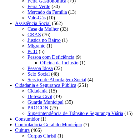
Feira Gastronômica
(79)
Feira Verde
(30)
Mercado da Família
(13)
Vale-Gás
(10)
Assistência Social
(562)
Casa da Mulher
(33)
CRAS
(76)
Justiça no Bairro
(1)
Migrante
(1)
PCD
(5)
Pessoa com Deficiência
(9)
Oficina da Inclusão
(1)
Pessoa Idosa
(22)
Selo Social
(48)
Serviço de Abordagem Social
(4)
Cidadania e Segurança Pública
(251)
Cidadania
(15)
Defesa Civil
(19)
Guarda Municipal
(35)
PROCON
(25)
Superintendência de Trânsito e Segurança Viária
(15)
Consumidor
(1)
Controladoria Geral do Município
(7)
Cultura
(466)
Corpus Christi
(1)