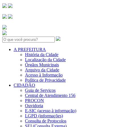
Search:
A PREFEITURA
História da Cidade
Localização da Cidade
Órgãos Municipais
Arquivo da Cidade
Acesso à Informação
Política de Privacidade
CIDADÃO
Guia de Serviços
Central de Atendimento 156
PROCON
Ouvidoria
E-SIC (acesso à informação)
LGPD (informações)
Consulta de Protocolos
SEI (Consulta Externa)