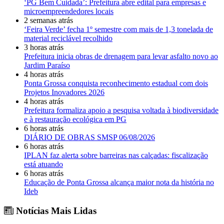
‘PG Bem Cuidada’: Prefeitura abre edital para empresas e
microempreendedores locais
2 semanas atrás
‘Feira Verde’ fecha 1º semestre com mais de 1,3 tonelada de
material reciclável recolhido
3 horas atrás
Prefeitura inicia obras de drenagem para levar asfalto novo ao
Jardim Paraíso
4 horas atrás
Ponta Grossa conquista reconhecimento estadual com dois
Projetos Inovadores 2026
4 horas atrás
Prefeitura formaliza apoio a pesquisa voltada à biodiversidade
e à restauração ecológica em PG
6 horas atrás
DIÁRIO DE OBRAS SMSP 06/08/2026
6 horas atrás
IPLAN faz alerta sobre barreiras nas calçadas: fiscalização
está atuando
6 horas atrás
Educação de Ponta Grossa alcança maior nota da história no
Ideb
Notícias Mais Lidas