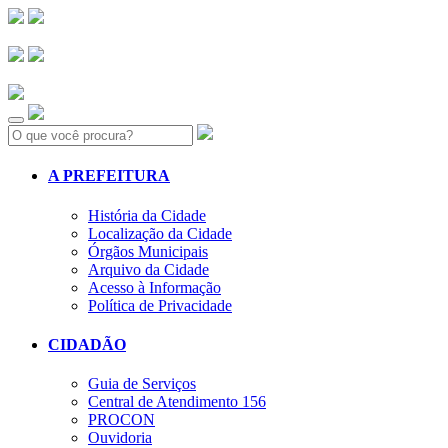
Search:
A PREFEITURA
História da Cidade
Localização da Cidade
Órgãos Municipais
Arquivo da Cidade
Acesso à Informação
Política de Privacidade
CIDADÃO
Guia de Serviços
Central de Atendimento 156
PROCON
Ouvidoria