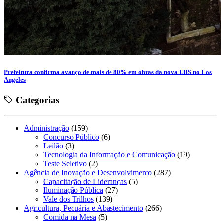
Prefeitura confirma avanço de mais de 80% em obras da nova UBS no Los
Angeles
Categorias
Administração
(159)
Concurso Público
(6)
Leilão
(3)
Tecnologia da Informação e Comunicação
(19)
Teste Seletivo
(2)
Agência de Inovação e Desenvolvimento
(287)
Capacitação de Lideranças
(5)
Iluminação Pública
(27)
Vale dos Trilhos
(139)
Agricultura, Pecuária e Abastecimento
(266)
Comida na Mesa
(5)