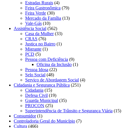
Estradas Rurais
(4)
Feira Gastronômica
(79)
Feira Verde
(30)
Mercado da Família
(13)
Vale-Gás
(10)
Assistência Social
(562)
Casa da Mulher
(33)
CRAS
(76)
Justiça no Bairro
(1)
Migrante
(1)
PCD
(5)
Pessoa com Deficiência
(9)
Oficina da Inclusão
(1)
Pessoa Idosa
(22)
Selo Social
(48)
Serviço de Abordagem Social
(4)
Cidadania e Segurança Pública
(251)
Cidadania
(15)
Defesa Civil
(19)
Guarda Municipal
(35)
PROCON
(25)
Superintendência de Trânsito e Segurança Viária
(15)
Consumidor
(1)
Controladoria Geral do Município
(7)
Cultura
(466)