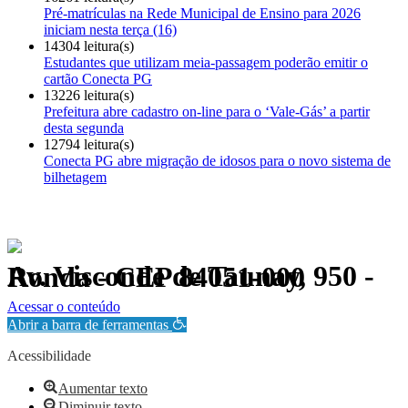
Pré-matrículas na Rede Municipal de Ensino para 2026
iniciam nesta terça (16)
14304 leitura(s)
Estudantes que utilizam meia-passagem poderão emitir o
cartão Conecta PG
13226 leitura(s)
Prefeitura abre cadastro on-line para o ‘Vale-Gás’ a partir
desta segunda
12794 leitura(s)
Conecta PG abre migração de idosos para o novo sistema de
bilhetagem
Av. Visconde de Taunay, 950 - Ronda - CEP 84051-000
Política de Privacidade.
Acessar o conteúdo
Abrir a barra de ferramentas
Acessibilidade
Aumentar texto
Diminuir texto