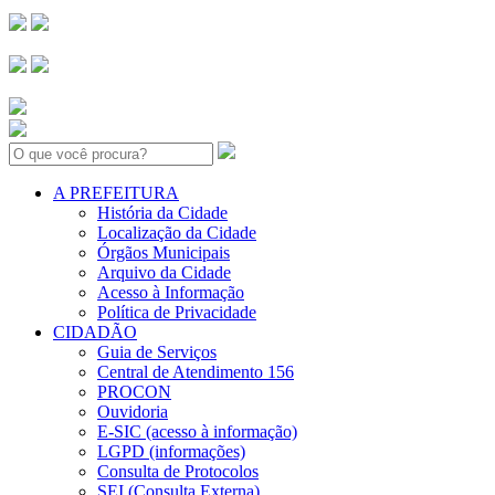
Search:
A PREFEITURA
História da Cidade
Localização da Cidade
Órgãos Municipais
Arquivo da Cidade
Acesso à Informação
Política de Privacidade
CIDADÃO
Guia de Serviços
Central de Atendimento 156
PROCON
Ouvidoria
E-SIC (acesso à informação)
LGPD (informações)
Consulta de Protocolos
SEI (Consulta Externa)