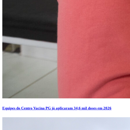
Equipes do Centro Vacina PG já aplicaram 34,6 mil doses em 2026