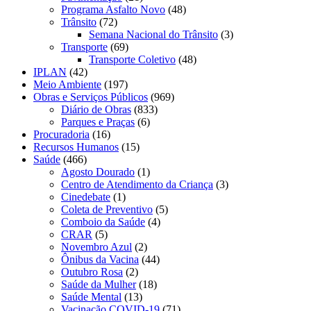
Programa Asfalto Novo
(48)
Trânsito
(72)
Semana Nacional do Trânsito
(3)
Transporte
(69)
Transporte Coletivo
(48)
IPLAN
(42)
Meio Ambiente
(197)
Obras e Serviços Públicos
(969)
Diário de Obras
(833)
Parques e Praças
(6)
Procuradoria
(16)
Recursos Humanos
(15)
Saúde
(466)
Agosto Dourado
(1)
Centro de Atendimento da Criança
(3)
Cinedebate
(1)
Coleta de Preventivo
(5)
Comboio da Saúde
(4)
CRAR
(5)
Novembro Azul
(2)
Ônibus da Vacina
(44)
Outubro Rosa
(2)
Saúde da Mulher
(18)
Saúde Mental
(13)
Vacinação COVID-19
(71)