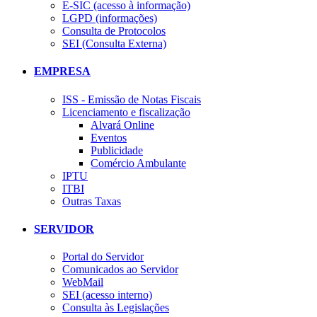
E-SIC (acesso à informação)
LGPD (informações)
Consulta de Protocolos
SEI (Consulta Externa)
EMPRESA
ISS - Emissão de Notas Fiscais
Licenciamento e fiscalização
Alvará Online
Eventos
Publicidade
Comércio Ambulante
IPTU
ITBI
Outras Taxas
SERVIDOR
Portal do Servidor
Comunicados ao Servidor
WebMail
SEI (acesso interno)
Consulta às Legislações