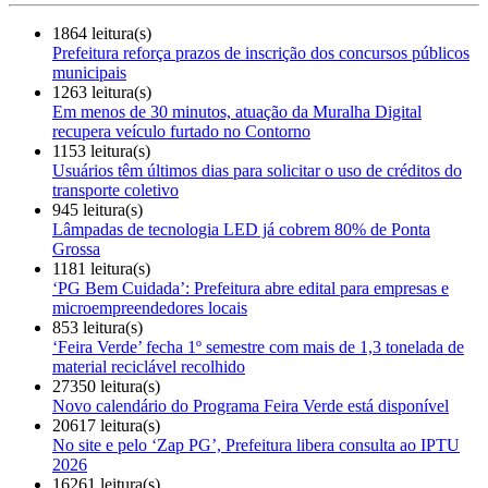
1864 leitura(s)
Prefeitura reforça prazos de inscrição dos concursos públicos
municipais
1263 leitura(s)
Em menos de 30 minutos, atuação da Muralha Digital
recupera veículo furtado no Contorno
1153 leitura(s)
Usuários têm últimos dias para solicitar o uso de créditos do
transporte coletivo
945 leitura(s)
Lâmpadas de tecnologia LED já cobrem 80% de Ponta
Grossa
1181 leitura(s)
‘PG Bem Cuidada’: Prefeitura abre edital para empresas e
microempreendedores locais
853 leitura(s)
‘Feira Verde’ fecha 1º semestre com mais de 1,3 tonelada de
material reciclável recolhido
27350 leitura(s)
Novo calendário do Programa Feira Verde está disponível
20617 leitura(s)
No site e pelo ‘Zap PG’, Prefeitura libera consulta ao IPTU
2026
16261 leitura(s)