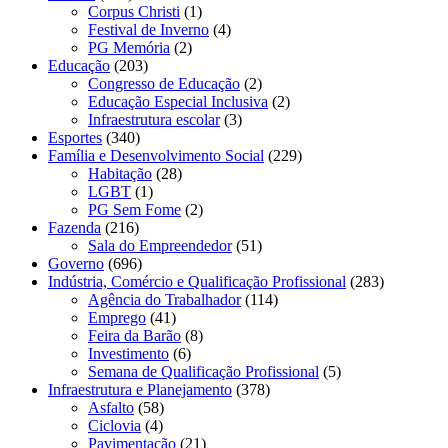
Corpus Christi
(1)
Festival de Inverno
(4)
PG Memória
(2)
Educação
(203)
Congresso de Educação
(2)
Educação Especial Inclusiva
(2)
Infraestrutura escolar
(3)
Esportes
(340)
Família e Desenvolvimento Social
(229)
Habitação
(28)
LGBT
(1)
PG Sem Fome
(2)
Fazenda
(216)
Sala do Empreendedor
(51)
Governo
(696)
Indústria, Comércio e Qualificação Profissional
(283)
Agência do Trabalhador
(114)
Emprego
(41)
Feira da Barão
(8)
Investimento
(6)
Semana de Qualificação Profissional
(5)
Infraestrutura e Planejamento
(378)
Asfalto
(58)
Ciclovia
(4)
Pavimentação
(21)