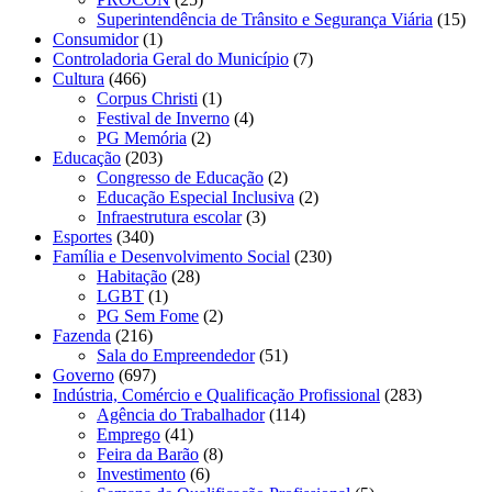
Superintendência de Trânsito e Segurança Viária
(15)
Consumidor
(1)
Controladoria Geral do Município
(7)
Cultura
(466)
Corpus Christi
(1)
Festival de Inverno
(4)
PG Memória
(2)
Educação
(203)
Congresso de Educação
(2)
Educação Especial Inclusiva
(2)
Infraestrutura escolar
(3)
Esportes
(340)
Família e Desenvolvimento Social
(230)
Habitação
(28)
LGBT
(1)
PG Sem Fome
(2)
Fazenda
(216)
Sala do Empreendedor
(51)
Governo
(697)
Indústria, Comércio e Qualificação Profissional
(283)
Agência do Trabalhador
(114)
Emprego
(41)
Feira da Barão
(8)
Investimento
(6)