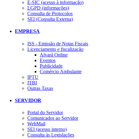
E-SIC (acesso à informação)
LGPD (informações)
Consulta de Protocolos
SEI (Consulta Externa)
EMPRESA
ISS - Emissão de Notas Fiscais
Licenciamento e fiscalização
Alvará Online
Eventos
Publicidade
Comércio Ambulante
IPTU
ITBI
Outras Taxas
SERVIDOR
Portal do Servidor
Comunicados ao Servidor
WebMail
SEI (acesso interno)
Consulta às Legislações