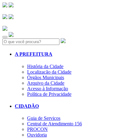
Search:
A PREFEITURA
História da Cidade
Localização da Cidade
Órgãos Municipais
Arquivo da Cidade
Acesso à Informação
Política de Privacidade
CIDADÃO
Guia de Serviços
Central de Atendimento 156
PROCON
Ouvidoria