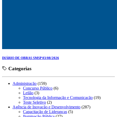
DIÁRIO DE OBRAS SMSP 03/08/2026
Categorias
Administração
(159)
Concurso Público
(6)
Leilão
(3)
Tecnologia da Informação e Comunicação
(19)
Teste Seletivo
(2)
Agência de Inovação e Desenvolvimento
(287)
Capacitação de Lideranças
(5)
Iluminação Pública
(27)