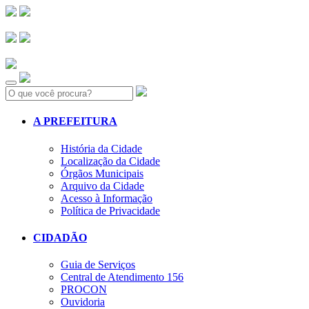
Search:
A PREFEITURA
História da Cidade
Localização da Cidade
Órgãos Municipais
Arquivo da Cidade
Acesso à Informação
Política de Privacidade
CIDADÃO
Guia de Serviços
Central de Atendimento 156
PROCON
Ouvidoria