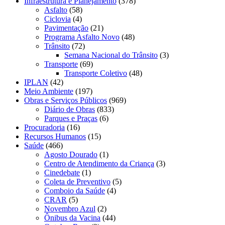
Infraestrutura e Planejamento
(378)
Asfalto
(58)
Ciclovia
(4)
Pavimentação
(21)
Programa Asfalto Novo
(48)
Trânsito
(72)
Semana Nacional do Trânsito
(3)
Transporte
(69)
Transporte Coletivo
(48)
IPLAN
(42)
Meio Ambiente
(197)
Obras e Serviços Públicos
(969)
Diário de Obras
(833)
Parques e Praças
(6)
Procuradoria
(16)
Recursos Humanos
(15)
Saúde
(466)
Agosto Dourado
(1)
Centro de Atendimento da Criança
(3)
Cinedebate
(1)
Coleta de Preventivo
(5)
Comboio da Saúde
(4)
CRAR
(5)
Novembro Azul
(2)
Ônibus da Vacina
(44)