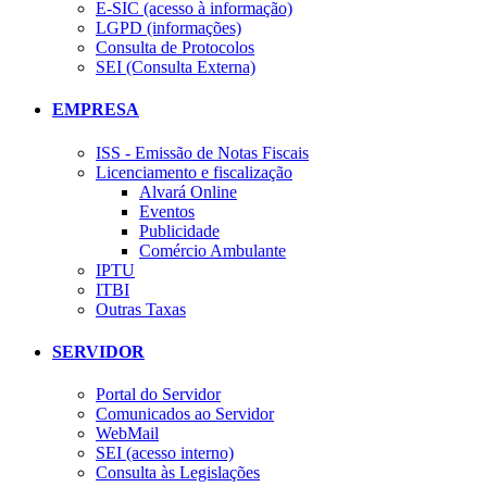
E-SIC (acesso à informação)
LGPD (informações)
Consulta de Protocolos
SEI (Consulta Externa)
EMPRESA
ISS - Emissão de Notas Fiscais
Licenciamento e fiscalização
Alvará Online
Eventos
Publicidade
Comércio Ambulante
IPTU
ITBI
Outras Taxas
SERVIDOR
Portal do Servidor
Comunicados ao Servidor
WebMail
SEI (acesso interno)
Consulta às Legislações