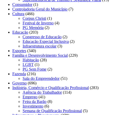
Consumidor
(1)
Controladoria Geral do Município
(7)
Cultura
(466)
Corpus Christi
(1)
Festival de Inverno
(4)
PG Memória
(2)
Educação
(203)
Congresso de Educação
(2)
Educação Especial Inclusiva
(2)
Infraestrutura escolar
(3)
Esportes
(340)
Família e Desenvolvimento Social
(229)
Habitação
(28)
LGBT
(1)
PG Sem Fome
(2)
Fazenda
(216)
Sala do Empreendedor
(51)
Governo
(696)
Indústria, Comércio e Qualificação Profissional
(283)
Agência do Trabalhador
(114)
Emprego
(41)
Feira da Barão
(8)
Investimento
(6)
Semana de Qualificação Profissional
(5)