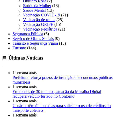
Outubro Rosa
(2)
Saúde da Mulher
(18)
Saúde Mental
(13)
Vacinação COVID-19
(71)
Vacinação de rotina
(25)
Vacinação GRIPE
(15)
Vacinação Pediátrica
(21)
Segurança Pública
(6)
Serviço de Obras Sociais
(9)
Trânsito e Segurança Viária
(13)
Turismo
(144)
Últimas Notícias
1 semana atrás
Prefeitura reforça prazos de inscrição dos concursos públicos
municipais
1 semana atrás
Em menos de 30 minutos, atuação da Muralha Digital
recupera veículo furtado no Contorno
1 semana atrás
Usuários têm últimos dias para solicitar o uso de créditos do
transporte coletivo
1 semana atrás