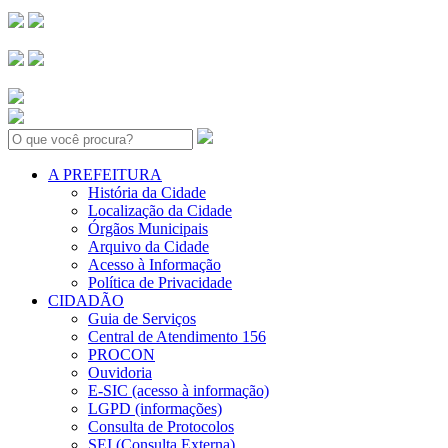
Search:
A PREFEITURA
História da Cidade
Localização da Cidade
Órgãos Municipais
Arquivo da Cidade
Acesso à Informação
Política de Privacidade
CIDADÃO
Guia de Serviços
Central de Atendimento 156
PROCON
Ouvidoria
E-SIC (acesso à informação)
LGPD (informações)
Consulta de Protocolos
SEI (Consulta Externa)