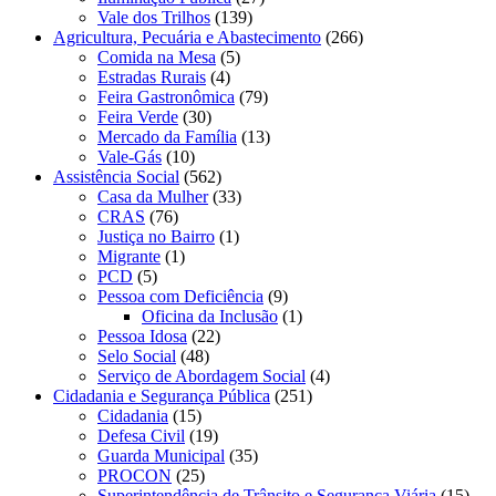
Vale dos Trilhos
(139)
Agricultura, Pecuária e Abastecimento
(266)
Comida na Mesa
(5)
Estradas Rurais
(4)
Feira Gastronômica
(79)
Feira Verde
(30)
Mercado da Família
(13)
Vale-Gás
(10)
Assistência Social
(562)
Casa da Mulher
(33)
CRAS
(76)
Justiça no Bairro
(1)
Migrante
(1)
PCD
(5)
Pessoa com Deficiência
(9)
Oficina da Inclusão
(1)
Pessoa Idosa
(22)
Selo Social
(48)
Serviço de Abordagem Social
(4)
Cidadania e Segurança Pública
(251)
Cidadania
(15)
Defesa Civil
(19)
Guarda Municipal
(35)
PROCON
(25)
Superintendência de Trânsito e Segurança Viária
(15)