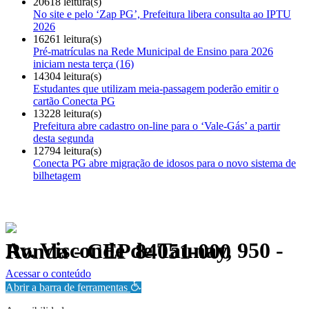
20618 leitura(s)
No site e pelo ‘Zap PG’, Prefeitura libera consulta ao IPTU
2026
16261 leitura(s)
Pré-matrículas na Rede Municipal de Ensino para 2026
iniciam nesta terça (16)
14304 leitura(s)
Estudantes que utilizam meia-passagem poderão emitir o
cartão Conecta PG
13228 leitura(s)
Prefeitura abre cadastro on-line para o ‘Vale-Gás’ a partir
desta segunda
12794 leitura(s)
Conecta PG abre migração de idosos para o novo sistema de
bilhetagem
Av. Visconde de Taunay, 950 - Ronda - CEP 84051-000
Política de Privacidade.
Acessar o conteúdo
Abrir a barra de ferramentas