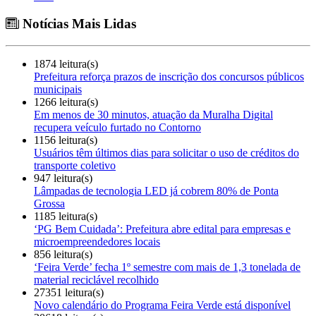
Notícias Mais Lidas
1874 leitura(s)
Prefeitura reforça prazos de inscrição dos concursos públicos
municipais
1266 leitura(s)
Em menos de 30 minutos, atuação da Muralha Digital
recupera veículo furtado no Contorno
1156 leitura(s)
Usuários têm últimos dias para solicitar o uso de créditos do
transporte coletivo
947 leitura(s)
Lâmpadas de tecnologia LED já cobrem 80% de Ponta
Grossa
1185 leitura(s)
‘PG Bem Cuidada’: Prefeitura abre edital para empresas e
microempreendedores locais
856 leitura(s)
‘Feira Verde’ fecha 1º semestre com mais de 1,3 tonelada de
material reciclável recolhido
27351 leitura(s)
Novo calendário do Programa Feira Verde está disponível