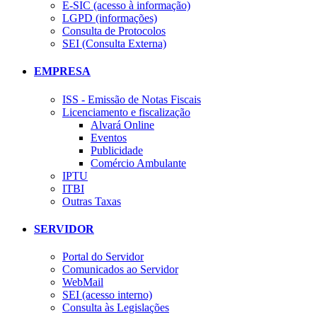
E-SIC (acesso à informação)
LGPD (informações)
Consulta de Protocolos
SEI (Consulta Externa)
EMPRESA
ISS - Emissão de Notas Fiscais
Licenciamento e fiscalização
Alvará Online
Eventos
Publicidade
Comércio Ambulante
IPTU
ITBI
Outras Taxas
SERVIDOR
Portal do Servidor
Comunicados ao Servidor
WebMail
SEI (acesso interno)
Consulta às Legislações