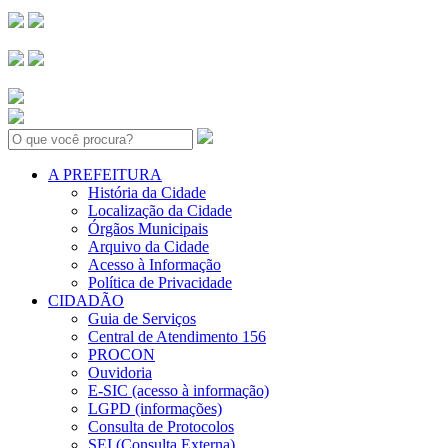
Search:
A PREFEITURA
História da Cidade
Localização da Cidade
Órgãos Municipais
Arquivo da Cidade
Acesso à Informação
Política de Privacidade
CIDADÃO
Guia de Serviços
Central de Atendimento 156
PROCON
Ouvidoria
E-SIC (acesso à informação)
LGPD (informações)
Consulta de Protocolos
SEI (Consulta Externa)