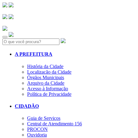
Search:
A PREFEITURA
História da Cidade
Localização da Cidade
Órgãos Municipais
Arquivo da Cidade
Acesso à Informação
Política de Privacidade
CIDADÃO
Guia de Serviços
Central de Atendimento 156
PROCON
Ouvidoria