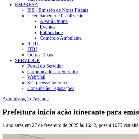
EMPRESA
ISS - Emissão de Notas Fiscais
Licenciamento e fiscalização
Alvará Online
Eventos
Publicidade
Comércio Ambulante
IPTU
ITBI
Outras Taxas
SERVIDOR
Portal do Servidor
Comunicados ao Servidor
WebMail
SEI (acesso interno)
Consulta às Legislações
Administração
Fazenda
Prefeitura inicia ação itinerante para emi
1 ano atrás em 27 de fevereiro de 2025 às 16:42, possui 1075 visual