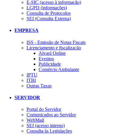
E-SIC (acesso à informação)
LGPD (informações)
Consulta de Protocolos
SEI (Consulta Externa)
EMPRESA
ISS - Emissão de Notas Fiscais
Licenciamento e fiscalização
Alvará Online
Eventos
Publicidade
Comércio Ambulante
IPTU
ITBI
Outras Taxas
SERVIDOR
Portal do Servidor
Comunicados ao Servidor
WebMail
SEI (acesso interno)
Consulta às Legislações