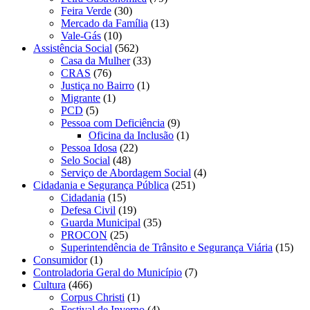
Feira Verde
(30)
Mercado da Família
(13)
Vale-Gás
(10)
Assistência Social
(562)
Casa da Mulher
(33)
CRAS
(76)
Justiça no Bairro
(1)
Migrante
(1)
PCD
(5)
Pessoa com Deficiência
(9)
Oficina da Inclusão
(1)
Pessoa Idosa
(22)
Selo Social
(48)
Serviço de Abordagem Social
(4)
Cidadania e Segurança Pública
(251)
Cidadania
(15)
Defesa Civil
(19)
Guarda Municipal
(35)
PROCON
(25)
Superintendência de Trânsito e Segurança Viária
(15)
Consumidor
(1)
Controladoria Geral do Município
(7)
Cultura
(466)
Corpus Christi
(1)
Festival de Inverno
(4)