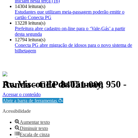
iniciam nesta terça (16)
14304 leitura(s)
Estudantes que utilizam meia-passagem poderão emitir o
cartão Conecta PG
13228 leitura(s)
Prefeitura abre cadastro on-line para o ‘Vale-Gás’ a partir
desta segunda
12794 leitura(s)
Conecta PG abre migração de idosos para o novo sistema de
bilhetagem
Av. Visconde de Taunay, 950 - Ronda - CEP 84051-000
Política de Privacidade.
Acessar o conteúdo
Abrir a barra de ferramentas
Acessibilidade
Aumentar texto
Diminuir texto
Escala de cinza