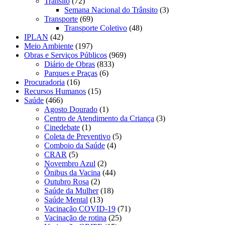
Trânsito
(72)
Semana Nacional do Trânsito
(3)
Transporte
(69)
Transporte Coletivo
(48)
IPLAN
(42)
Meio Ambiente
(197)
Obras e Serviços Públicos
(969)
Diário de Obras
(833)
Parques e Praças
(6)
Procuradoria
(16)
Recursos Humanos
(15)
Saúde
(466)
Agosto Dourado
(1)
Centro de Atendimento da Criança
(3)
Cinedebate
(1)
Coleta de Preventivo
(5)
Comboio da Saúde
(4)
CRAR
(5)
Novembro Azul
(2)
Ônibus da Vacina
(44)
Outubro Rosa
(2)
Saúde da Mulher
(18)
Saúde Mental
(13)
Vacinação COVID-19
(71)
Vacinação de rotina
(25)