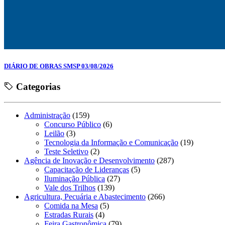
DIÁRIO DE OBRAS SMSP 03/08/2026
Categorias
Administração
(159)
Concurso Público
(6)
Leilão
(3)
Tecnologia da Informação e Comunicação
(19)
Teste Seletivo
(2)
Agência de Inovação e Desenvolvimento
(287)
Capacitação de Lideranças
(5)
Iluminação Pública
(27)
Vale dos Trilhos
(139)
Agricultura, Pecuária e Abastecimento
(266)
Comida na Mesa
(5)
Estradas Rurais
(4)
Feira Gastronômica
(79)