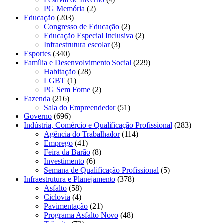
PG Memória
(2)
Educação
(203)
Congresso de Educação
(2)
Educação Especial Inclusiva
(2)
Infraestrutura escolar
(3)
Esportes
(340)
Família e Desenvolvimento Social
(229)
Habitação
(28)
LGBT
(1)
PG Sem Fome
(2)
Fazenda
(216)
Sala do Empreendedor
(51)
Governo
(696)
Indústria, Comércio e Qualificação Profissional
(283)
Agência do Trabalhador
(114)
Emprego
(41)
Feira da Barão
(8)
Investimento
(6)
Semana de Qualificação Profissional
(5)
Infraestrutura e Planejamento
(378)
Asfalto
(58)
Ciclovia
(4)
Pavimentação
(21)
Programa Asfalto Novo
(48)