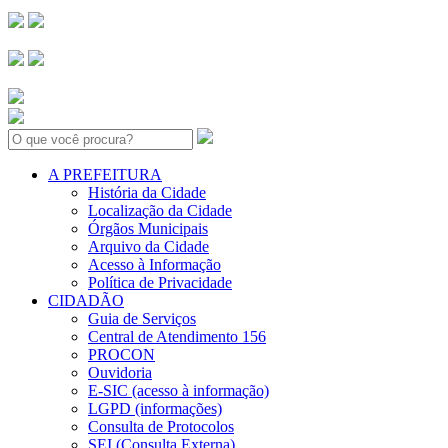
Search:
A PREFEITURA
História da Cidade
Localização da Cidade
Órgãos Municipais
Arquivo da Cidade
Acesso à Informação
Política de Privacidade
CIDADÃO
Guia de Serviços
Central de Atendimento 156
PROCON
Ouvidoria
E-SIC (acesso à informação)
LGPD (informações)
Consulta de Protocolos
SEI (Consulta Externa)