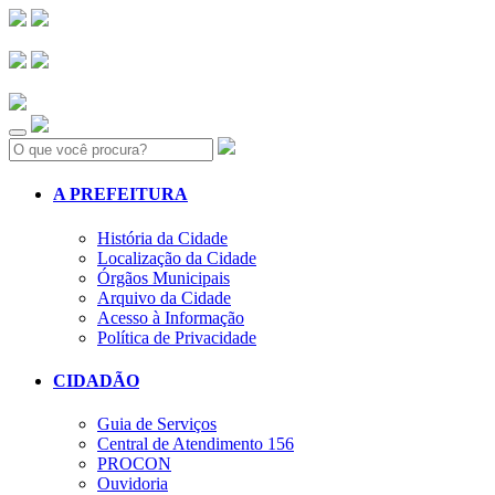
Search:
A PREFEITURA
História da Cidade
Localização da Cidade
Órgãos Municipais
Arquivo da Cidade
Acesso à Informação
Política de Privacidade
CIDADÃO
Guia de Serviços
Central de Atendimento 156
PROCON
Ouvidoria