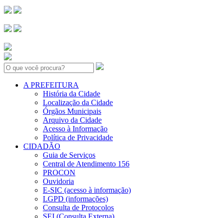
Search:
A PREFEITURA
História da Cidade
Localização da Cidade
Órgãos Municipais
Arquivo da Cidade
Acesso à Informação
Política de Privacidade
CIDADÃO
Guia de Serviços
Central de Atendimento 156
PROCON
Ouvidoria
E-SIC (acesso à informação)
LGPD (informações)
Consulta de Protocolos
SEI (Consulta Externa)