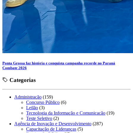
Ponta Grossa faz história e conquista campanha recorde no Paraná
Combate 2026
Categorias
Administração
(159)
Concurso Público
(6)
Leilão
(3)
Tecnologia da Informação e Comunicação
(19)
Teste Seletivo
(2)
Agência de Inovação e Desenvolvimento
(287)
Capacitação de Lideranças
(5)