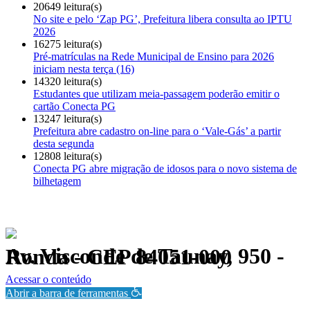
20649 leitura(s)
No site e pelo ‘Zap PG’, Prefeitura libera consulta ao IPTU
2026
16275 leitura(s)
Pré-matrículas na Rede Municipal de Ensino para 2026
iniciam nesta terça (16)
14320 leitura(s)
Estudantes que utilizam meia-passagem poderão emitir o
cartão Conecta PG
13247 leitura(s)
Prefeitura abre cadastro on-line para o ‘Vale-Gás’ a partir
desta segunda
12808 leitura(s)
Conecta PG abre migração de idosos para o novo sistema de
bilhetagem
Av. Visconde de Taunay, 950 - Ronda - CEP 84051-000
Política de Privacidade.
Acessar o conteúdo
Abrir a barra de ferramentas