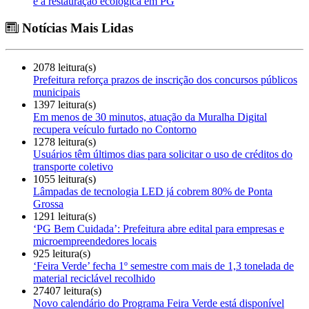
e à restauração ecológica em PG
Notícias Mais Lidas
2078 leitura(s)
Prefeitura reforça prazos de inscrição dos concursos públicos
municipais
1397 leitura(s)
Em menos de 30 minutos, atuação da Muralha Digital
recupera veículo furtado no Contorno
1278 leitura(s)
Usuários têm últimos dias para solicitar o uso de créditos do
transporte coletivo
1055 leitura(s)
Lâmpadas de tecnologia LED já cobrem 80% de Ponta
Grossa
1291 leitura(s)
‘PG Bem Cuidada’: Prefeitura abre edital para empresas e
microempreendedores locais
925 leitura(s)
‘Feira Verde’ fecha 1º semestre com mais de 1,3 tonelada de
material reciclável recolhido
27407 leitura(s)
Novo calendário do Programa Feira Verde está disponível