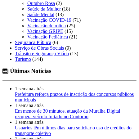
Outubro Rosa
(2)
Saúde da Mulher
(18)
Saúde Mental
(13)
Vacinação COVID-19
(71)
Vacinação de rotina
(25)
Vacinação GRIPE
(15)
Vacinação Pediátrica
(21)
Segurança Pública
(6)
Serviço de Obras Sociais
(9)
Trânsito e Segurança Viária
(13)
Turismo
(144)
Últimas Notícias
1 semana atrás
Prefeitura reforça prazos de inscrição dos concursos públicos
municipais
1 semana atrás
Em menos de 30 minutos, atuação da Muralha Digital
recupera veículo furtado no Contorno
1 semana atrás
Usuários têm últimos dias para solicitar o uso de créditos do
transporte coletivo
1 semana atrás