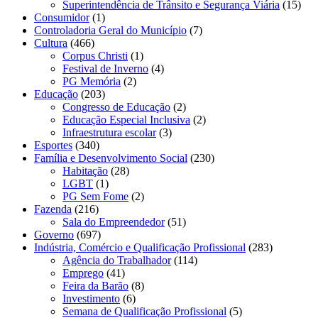
Superintendência de Trânsito e Segurança Viária
(15)
Consumidor
(1)
Controladoria Geral do Município
(7)
Cultura
(466)
Corpus Christi
(1)
Festival de Inverno
(4)
PG Memória
(2)
Educação
(203)
Congresso de Educação
(2)
Educação Especial Inclusiva
(2)
Infraestrutura escolar
(3)
Esportes
(340)
Família e Desenvolvimento Social
(230)
Habitação
(28)
LGBT
(1)
PG Sem Fome
(2)
Fazenda
(216)
Sala do Empreendedor
(51)
Governo
(697)
Indústria, Comércio e Qualificação Profissional
(283)
Agência do Trabalhador
(114)
Emprego
(41)
Feira da Barão
(8)
Investimento
(6)
Semana de Qualificação Profissional
(5)