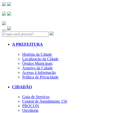
Search:
A PREFEITURA
História da Cidade
Localização da Cidade
Órgãos Municipais
Arquivo da Cidade
Acesso à Informação
Política de Privacidade
CIDADÃO
Guia de Serviços
Central de Atendimento 156
PROCON
Ouvidoria