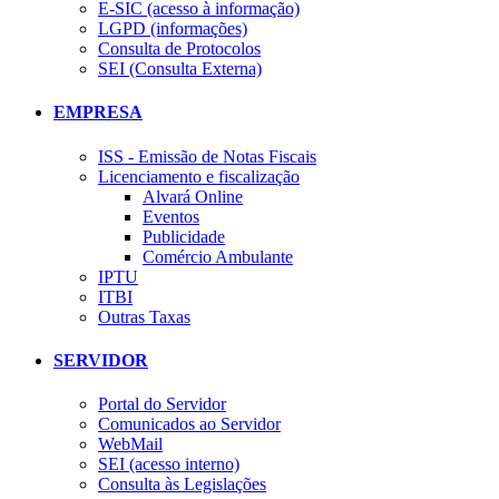
E-SIC (acesso à informação)
LGPD (informações)
Consulta de Protocolos
SEI (Consulta Externa)
EMPRESA
ISS - Emissão de Notas Fiscais
Licenciamento e fiscalização
Alvará Online
Eventos
Publicidade
Comércio Ambulante
IPTU
ITBI
Outras Taxas
SERVIDOR
Portal do Servidor
Comunicados ao Servidor
WebMail
SEI (acesso interno)
Consulta às Legislações