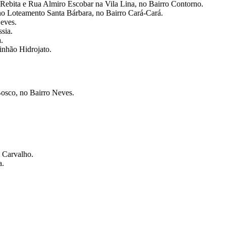
 Rebita e Rua Almiro Escobar na Vila Lina, no Bairro Contorno.
no Loteamento Santa Bárbara, no Bairro Cará-Cará.⁠
eves.
sia.
.
inhão Hidrojato.
osco, no Bairro Neves.
m Carvalho.
a.