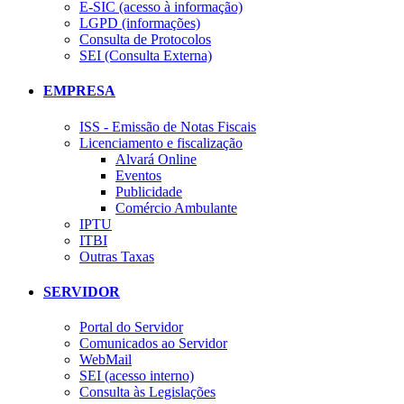
E-SIC (acesso à informação)
LGPD (informações)
Consulta de Protocolos
SEI (Consulta Externa)
EMPRESA
ISS - Emissão de Notas Fiscais
Licenciamento e fiscalização
Alvará Online
Eventos
Publicidade
Comércio Ambulante
IPTU
ITBI
Outras Taxas
SERVIDOR
Portal do Servidor
Comunicados ao Servidor
WebMail
SEI (acesso interno)
Consulta às Legislações