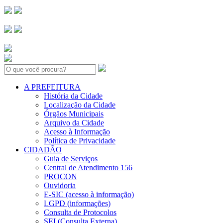
Search:
A PREFEITURA
História da Cidade
Localização da Cidade
Órgãos Municipais
Arquivo da Cidade
Acesso à Informação
Política de Privacidade
CIDADÃO
Guia de Serviços
Central de Atendimento 156
PROCON
Ouvidoria
E-SIC (acesso à informação)
LGPD (informações)
Consulta de Protocolos
SEI (Consulta Externa)