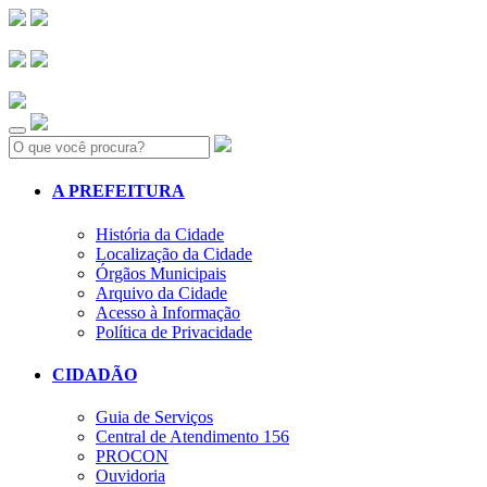
Search:
A PREFEITURA
História da Cidade
Localização da Cidade
Órgãos Municipais
Arquivo da Cidade
Acesso à Informação
Política de Privacidade
CIDADÃO
Guia de Serviços
Central de Atendimento 156
PROCON
Ouvidoria