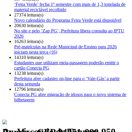
‘Feira Verde’ fecha 1º semestre com mais de 1,3 tonelada de
material reciclável recolhido
27374 leitura(s)
Novo calendário do Programa Feira Verde está disponível
20630 leitura(s)
No site e pelo ‘Zap PG’, Prefeitura libera consulta ao IPTU
2026
16263 leitura(s)
Pré-matrículas na Rede Municipal de Ensino para 2026
iniciam nesta terça (16)
14310 leitura(s)
Estudantes que utilizam meia-passagem poderão emitir o
cartão Conecta PG
13238 leitura(s)
Prefeitura abre cadastro on-line para o ‘Vale-Gás’ a partir
desta segunda
12796 leitura(s)
Conecta PG abre migração de idosos para o novo sistema de
bilhetagem
Av. Visconde de Taunay, 950 - Ronda - CEP 84051-000