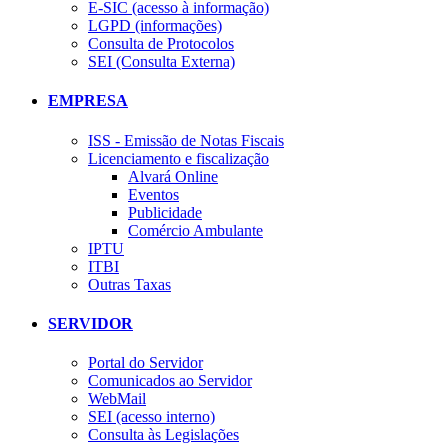
E-SIC (acesso à informação)
LGPD (informações)
Consulta de Protocolos
SEI (Consulta Externa)
EMPRESA
ISS - Emissão de Notas Fiscais
Licenciamento e fiscalização
Alvará Online
Eventos
Publicidade
Comércio Ambulante
IPTU
ITBI
Outras Taxas
SERVIDOR
Portal do Servidor
Comunicados ao Servidor
WebMail
SEI (acesso interno)
Consulta às Legislações