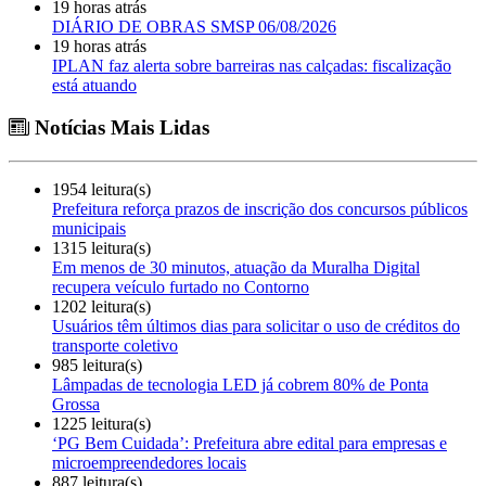
19 horas atrás
DIÁRIO DE OBRAS SMSP 06/08/2026
19 horas atrás
IPLAN faz alerta sobre barreiras nas calçadas: fiscalização
está atuando
Notícias Mais Lidas
1954 leitura(s)
Prefeitura reforça prazos de inscrição dos concursos públicos
municipais
1315 leitura(s)
Em menos de 30 minutos, atuação da Muralha Digital
recupera veículo furtado no Contorno
1202 leitura(s)
Usuários têm últimos dias para solicitar o uso de créditos do
transporte coletivo
985 leitura(s)
Lâmpadas de tecnologia LED já cobrem 80% de Ponta
Grossa
1225 leitura(s)
‘PG Bem Cuidada’: Prefeitura abre edital para empresas e
microempreendedores locais
887 leitura(s)