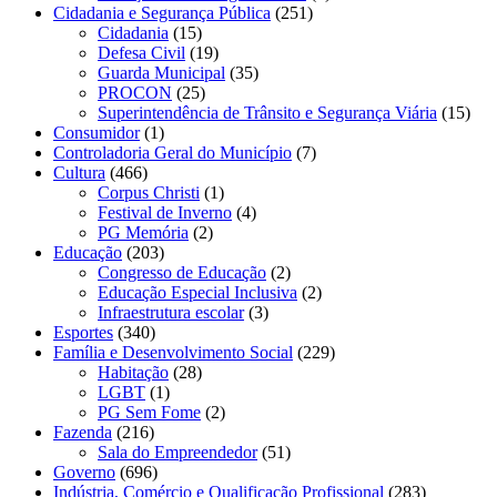
Cidadania e Segurança Pública
(251)
Cidadania
(15)
Defesa Civil
(19)
Guarda Municipal
(35)
PROCON
(25)
Superintendência de Trânsito e Segurança Viária
(15)
Consumidor
(1)
Controladoria Geral do Município
(7)
Cultura
(466)
Corpus Christi
(1)
Festival de Inverno
(4)
PG Memória
(2)
Educação
(203)
Congresso de Educação
(2)
Educação Especial Inclusiva
(2)
Infraestrutura escolar
(3)
Esportes
(340)
Família e Desenvolvimento Social
(229)
Habitação
(28)
LGBT
(1)
PG Sem Fome
(2)
Fazenda
(216)
Sala do Empreendedor
(51)
Governo
(696)
Indústria, Comércio e Qualificação Profissional
(283)