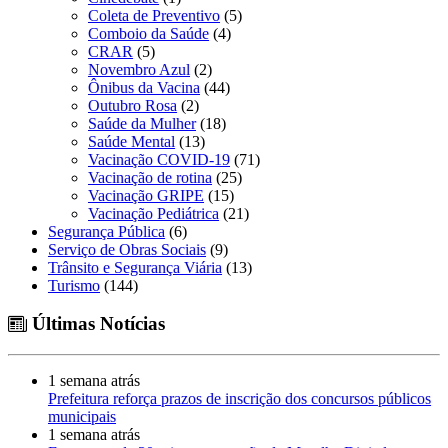
Coleta de Preventivo
(5)
Comboio da Saúde
(4)
CRAR
(5)
Novembro Azul
(2)
Ônibus da Vacina
(44)
Outubro Rosa
(2)
Saúde da Mulher
(18)
Saúde Mental
(13)
Vacinação COVID-19
(71)
Vacinação de rotina
(25)
Vacinação GRIPE
(15)
Vacinação Pediátrica
(21)
Segurança Pública
(6)
Serviço de Obras Sociais
(9)
Trânsito e Segurança Viária
(13)
Turismo
(144)
Últimas Notícias
1 semana atrás
Prefeitura reforça prazos de inscrição dos concursos públicos
municipais
1 semana atrás