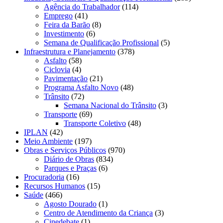
Agência do Trabalhador
(114)
Emprego
(41)
Feira da Barão
(8)
Investimento
(6)
Semana de Qualificação Profissional
(5)
Infraestrutura e Planejamento
(378)
Asfalto
(58)
Ciclovia
(4)
Pavimentação
(21)
Programa Asfalto Novo
(48)
Trânsito
(72)
Semana Nacional do Trânsito
(3)
Transporte
(69)
Transporte Coletivo
(48)
IPLAN
(42)
Meio Ambiente
(197)
Obras e Serviços Públicos
(970)
Diário de Obras
(834)
Parques e Praças
(6)
Procuradoria
(16)
Recursos Humanos
(15)
Saúde
(466)
Agosto Dourado
(1)
Centro de Atendimento da Criança
(3)
Cinedebate
(1)