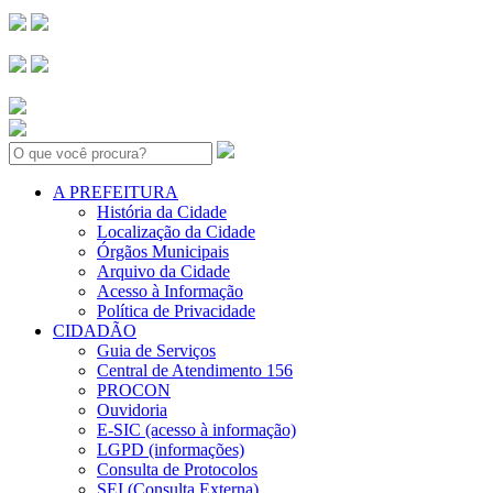
Search:
A PREFEITURA
História da Cidade
Localização da Cidade
Órgãos Municipais
Arquivo da Cidade
Acesso à Informação
Política de Privacidade
CIDADÃO
Guia de Serviços
Central de Atendimento 156
PROCON
Ouvidoria
E-SIC (acesso à informação)
LGPD (informações)
Consulta de Protocolos
SEI (Consulta Externa)