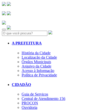
Search:
A PREFEITURA
História da Cidade
Localização da Cidade
Órgãos Municipais
Arquivo da Cidade
Acesso à Informação
Política de Privacidade
CIDADÃO
Guia de Serviços
Central de Atendimento 156
PROCON
Ouvidoria