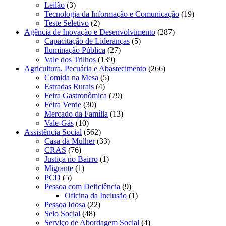
Leilão
(3)
Tecnologia da Informação e Comunicação
(19)
Teste Seletivo
(2)
Agência de Inovação e Desenvolvimento
(287)
Capacitação de Lideranças
(5)
Iluminação Pública
(27)
Vale dos Trilhos
(139)
Agricultura, Pecuária e Abastecimento
(266)
Comida na Mesa
(5)
Estradas Rurais
(4)
Feira Gastronômica
(79)
Feira Verde
(30)
Mercado da Família
(13)
Vale-Gás
(10)
Assistência Social
(562)
Casa da Mulher
(33)
CRAS
(76)
Justiça no Bairro
(1)
Migrante
(1)
PCD
(5)
Pessoa com Deficiência
(9)
Oficina da Inclusão
(1)
Pessoa Idosa
(22)
Selo Social
(48)
Serviço de Abordagem Social
(4)