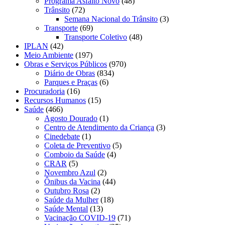
Programa Asfalto Novo
(48)
Trânsito
(72)
Semana Nacional do Trânsito
(3)
Transporte
(69)
Transporte Coletivo
(48)
IPLAN
(42)
Meio Ambiente
(197)
Obras e Serviços Públicos
(970)
Diário de Obras
(834)
Parques e Praças
(6)
Procuradoria
(16)
Recursos Humanos
(15)
Saúde
(466)
Agosto Dourado
(1)
Centro de Atendimento da Criança
(3)
Cinedebate
(1)
Coleta de Preventivo
(5)
Comboio da Saúde
(4)
CRAR
(5)
Novembro Azul
(2)
Ônibus da Vacina
(44)
Outubro Rosa
(2)
Saúde da Mulher
(18)
Saúde Mental
(13)
Vacinação COVID-19
(71)