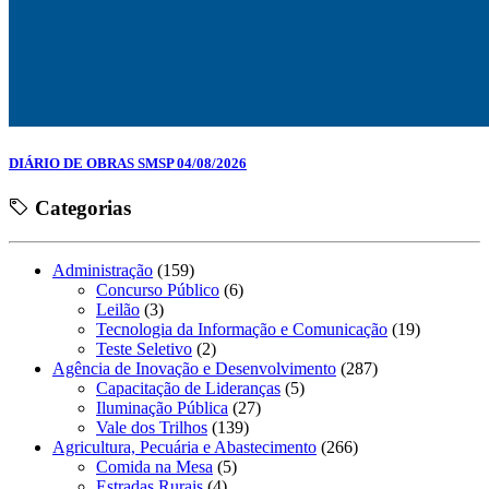
DIÁRIO DE OBRAS SMSP 04/08/2026
Categorias
Administração
(159)
Concurso Público
(6)
Leilão
(3)
Tecnologia da Informação e Comunicação
(19)
Teste Seletivo
(2)
Agência de Inovação e Desenvolvimento
(287)
Capacitação de Lideranças
(5)
Iluminação Pública
(27)
Vale dos Trilhos
(139)
Agricultura, Pecuária e Abastecimento
(266)
Comida na Mesa
(5)
Estradas Rurais
(4)