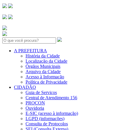
Search:
A PREFEITURA
História da Cidade
Localização da Cidade
Órgãos Municipais
Arquivo da Cidade
Acesso à Informação
Política de Privacidade
CIDADÃO
Guia de Serviços
Central de Atendimento 156
PROCON
Ouvidoria
E-SIC (acesso à informação)
LGPD (informações)
Consulta de Protocolos
SEI (Consulta Externa)