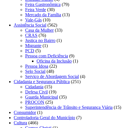
Feira Gastronômica
(79)
Feira Verde
(30)
Mercado da Família
(13)
Vale-Gás
(10)
Assistência Social
(562)
Casa da Mulher
(33)
CRAS
(76)
Justiça no Bairro
(1)
Migrante
(1)
PCD
(5)
Pessoa com Deficiência
(9)
Oficina da Inclusão
(1)
Pessoa Idosa
(22)
Selo Social
(48)
Serviço de Abordagem Social
(4)
Cidadania e Segurança Pública
(251)
Cidadania
(15)
Defesa Civil
(19)
Guarda Municipal
(35)
PROCON
(25)
Superintendência de Trânsito e Segurança Viária
(15)
Consumidor
(1)
Controladoria Geral do Município
(7)
Cultura
(466)
Corpus Christi
(1)