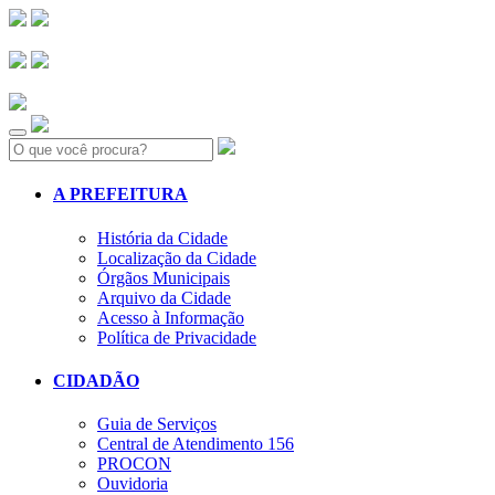
Search:
A PREFEITURA
História da Cidade
Localização da Cidade
Órgãos Municipais
Arquivo da Cidade
Acesso à Informação
Política de Privacidade
CIDADÃO
Guia de Serviços
Central de Atendimento 156
PROCON
Ouvidoria