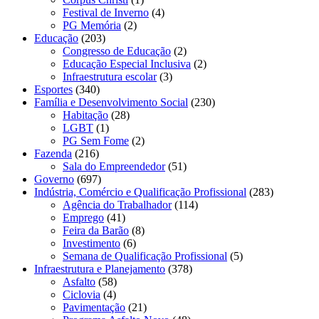
Festival de Inverno
(4)
PG Memória
(2)
Educação
(203)
Congresso de Educação
(2)
Educação Especial Inclusiva
(2)
Infraestrutura escolar
(3)
Esportes
(340)
Família e Desenvolvimento Social
(230)
Habitação
(28)
LGBT
(1)
PG Sem Fome
(2)
Fazenda
(216)
Sala do Empreendedor
(51)
Governo
(697)
Indústria, Comércio e Qualificação Profissional
(283)
Agência do Trabalhador
(114)
Emprego
(41)
Feira da Barão
(8)
Investimento
(6)
Semana de Qualificação Profissional
(5)
Infraestrutura e Planejamento
(378)
Asfalto
(58)
Ciclovia
(4)
Pavimentação
(21)