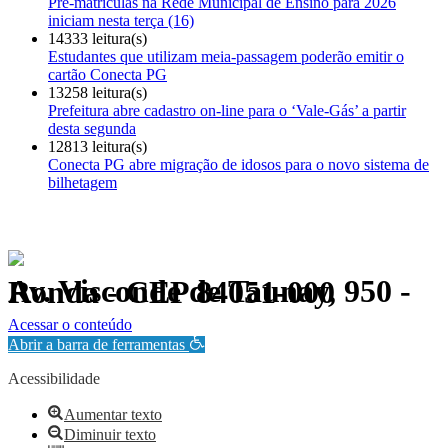
Pré-matrículas na Rede Municipal de Ensino para 2026
iniciam nesta terça (16)
14333 leitura(s)
Estudantes que utilizam meia-passagem poderão emitir o
cartão Conecta PG
13258 leitura(s)
Prefeitura abre cadastro on-line para o ‘Vale-Gás’ a partir
desta segunda
12813 leitura(s)
Conecta PG abre migração de idosos para o novo sistema de
bilhetagem
Av. Visconde de Taunay, 950 - Ronda - CEP 84051-000
Política de Privacidade.
Acessar o conteúdo
Abrir a barra de ferramentas
Acessibilidade
Aumentar texto
Diminuir texto