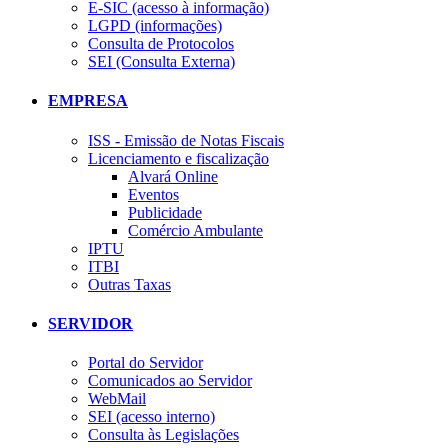
E-SIC (acesso à informação)
LGPD (informações)
Consulta de Protocolos
SEI (Consulta Externa)
EMPRESA
ISS - Emissão de Notas Fiscais
Licenciamento e fiscalização
Alvará Online
Eventos
Publicidade
Comércio Ambulante
IPTU
ITBI
Outras Taxas
SERVIDOR
Portal do Servidor
Comunicados ao Servidor
WebMail
SEI (acesso interno)
Consulta às Legislações