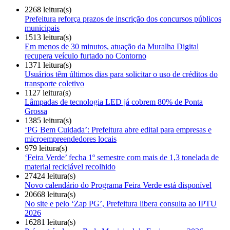
2268 leitura(s)
Prefeitura reforça prazos de inscrição dos concursos públicos
municipais
1513 leitura(s)
Em menos de 30 minutos, atuação da Muralha Digital
recupera veículo furtado no Contorno
1371 leitura(s)
Usuários têm últimos dias para solicitar o uso de créditos do
transporte coletivo
1127 leitura(s)
Lâmpadas de tecnologia LED já cobrem 80% de Ponta
Grossa
1385 leitura(s)
‘PG Bem Cuidada’: Prefeitura abre edital para empresas e
microempreendedores locais
979 leitura(s)
‘Feira Verde’ fecha 1º semestre com mais de 1,3 tonelada de
material reciclável recolhido
27424 leitura(s)
Novo calendário do Programa Feira Verde está disponível
20668 leitura(s)
No site e pelo ‘Zap PG’, Prefeitura libera consulta ao IPTU
2026
16281 leitura(s)