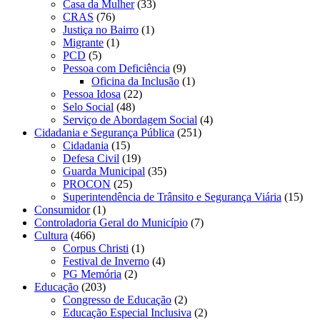
Casa da Mulher
(33)
CRAS
(76)
Justiça no Bairro
(1)
Migrante
(1)
PCD
(5)
Pessoa com Deficiência
(9)
Oficina da Inclusão
(1)
Pessoa Idosa
(22)
Selo Social
(48)
Serviço de Abordagem Social
(4)
Cidadania e Segurança Pública
(251)
Cidadania
(15)
Defesa Civil
(19)
Guarda Municipal
(35)
PROCON
(25)
Superintendência de Trânsito e Segurança Viária
(15)
Consumidor
(1)
Controladoria Geral do Município
(7)
Cultura
(466)
Corpus Christi
(1)
Festival de Inverno
(4)
PG Memória
(2)
Educação
(203)
Congresso de Educação
(2)
Educação Especial Inclusiva
(2)