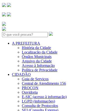
Search:
A PREFEITURA
História da Cidade
Localização da Cidade
Órgãos Municipais
Arquivo da Cidade
Acesso à Informação
Política de Privacidade
CIDADÃO
Guia de Serviços
Central de Atendimento 156
PROCON
Ouvidoria
E-SIC (acesso à informação)
LGPD (informações)
Consulta de Protocolos
SEI (Consulta Externa)