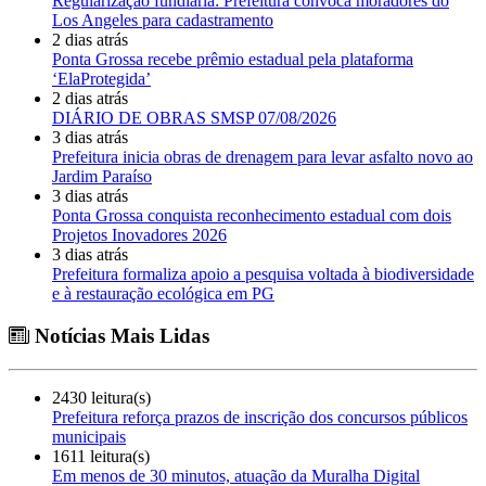
Regularização fundiária: Prefeitura convoca moradores do
Los Angeles para cadastramento
2 dias atrás
Ponta Grossa recebe prêmio estadual pela plataforma
‘ElaProtegida’
2 dias atrás
DIÁRIO DE OBRAS SMSP 07/08/2026
3 dias atrás
Prefeitura inicia obras de drenagem para levar asfalto novo ao
Jardim Paraíso
3 dias atrás
Ponta Grossa conquista reconhecimento estadual com dois
Projetos Inovadores 2026
3 dias atrás
Prefeitura formaliza apoio a pesquisa voltada à biodiversidade
e à restauração ecológica em PG
Notícias Mais Lidas
2430 leitura(s)
Prefeitura reforça prazos de inscrição dos concursos públicos
municipais
1611 leitura(s)
Em menos de 30 minutos, atuação da Muralha Digital