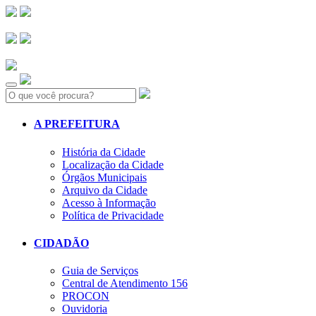
Search:
A PREFEITURA
História da Cidade
Localização da Cidade
Órgãos Municipais
Arquivo da Cidade
Acesso à Informação
Política de Privacidade
CIDADÃO
Guia de Serviços
Central de Atendimento 156
PROCON
Ouvidoria