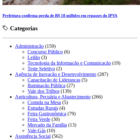
Prefeitura confirma perda de R$ 18 milhões em repasses do IPVA
Categorias
Administração
(159)
Concurso Público
(6)
Leilão
(3)
Tecnologia da Informação e Comunicação
(19)
Teste Seletivo
(2)
Agência de Inovação e Desenvolvimento
(287)
Capacitação de Lideranças
(5)
Iluminação Pública
(27)
Vale dos Trilhos
(139)
Agricultura, Pecuária e Abastecimento
(266)
Comida na Mesa
(5)
Estradas Rurais
(4)
Feira Gastronômica
(79)
Feira Verde
(30)
Mercado da Família
(13)
Vale-Gás
(10)
Assistência Social
(562)