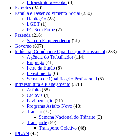
Infraestrutura escolar
(3)
Esportes
(340)
Família e Desenvolvimento Social
(230)
Habitação
(28)
LGBT
(1)
PG Sem Fome
(2)
Fazenda
(216)
Sala do Empreendedor
(51)
Governo
(697)
Indústria, Comércio e Qualificação Profissional
(283)
Agência do Trabalhador
(114)
Emprego
(41)
Feira da Barão
(8)
Investimento
(6)
Semana de Qualificação Profissional
(5)
Infraestrutura e Planejamento
(378)
Asfalto
(58)
Ciclovia
(4)
Pavimentação
(21)
Programa Asfalto Novo
(48)
Trânsito
(72)
Semana Nacional do Trânsito
(3)
Transporte
(69)
Transporte Coletivo
(48)
IPLAN
(42)