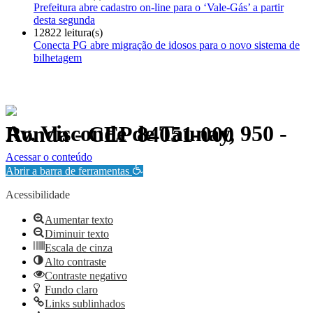
Prefeitura abre cadastro on-line para o ‘Vale-Gás’ a partir
desta segunda
12822 leitura(s)
Conecta PG abre migração de idosos para o novo sistema de
bilhetagem
Av. Visconde de Taunay, 950 - Ronda - CEP 84051-000
Política de Privacidade.
Acessar o conteúdo
Abrir a barra de ferramentas
Acessibilidade
Aumentar texto
Diminuir texto
Escala de cinza
Alto contraste
Contraste negativo
Fundo claro
Links sublinhados