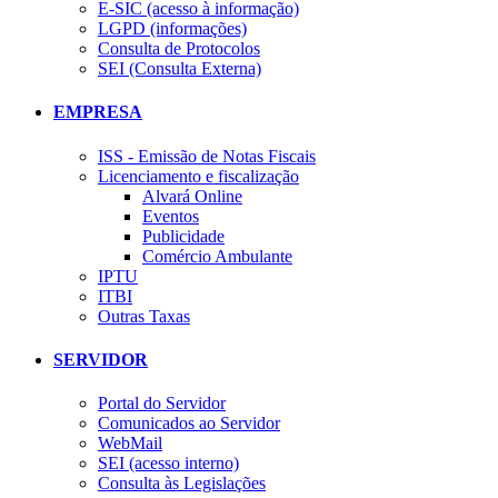
E-SIC (acesso à informação)
LGPD (informações)
Consulta de Protocolos
SEI (Consulta Externa)
EMPRESA
ISS - Emissão de Notas Fiscais
Licenciamento e fiscalização
Alvará Online
Eventos
Publicidade
Comércio Ambulante
IPTU
ITBI
Outras Taxas
SERVIDOR
Portal do Servidor
Comunicados ao Servidor
WebMail
SEI (acesso interno)
Consulta às Legislações