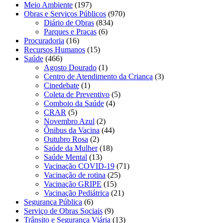
Meio Ambiente
(197)
Obras e Serviços Públicos
(970)
Diário de Obras
(834)
Parques e Praças
(6)
Procuradoria
(16)
Recursos Humanos
(15)
Saúde
(466)
Agosto Dourado
(1)
Centro de Atendimento da Criança
(3)
Cinedebate
(1)
Coleta de Preventivo
(5)
Comboio da Saúde
(4)
CRAR
(5)
Novembro Azul
(2)
Ônibus da Vacina
(44)
Outubro Rosa
(2)
Saúde da Mulher
(18)
Saúde Mental
(13)
Vacinação COVID-19
(71)
Vacinação de rotina
(25)
Vacinação GRIPE
(15)
Vacinação Pediátrica
(21)
Segurança Pública
(6)
Serviço de Obras Sociais
(9)
Trânsito e Segurança Viária
(13)