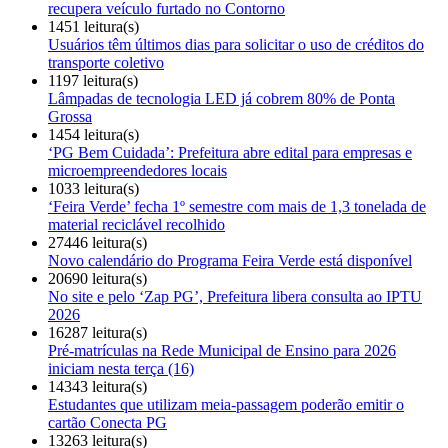
recupera veículo furtado no Contorno
1451 leitura(s)
Usuários têm últimos dias para solicitar o uso de créditos do
transporte coletivo
1197 leitura(s)
Lâmpadas de tecnologia LED já cobrem 80% de Ponta
Grossa
1454 leitura(s)
‘PG Bem Cuidada’: Prefeitura abre edital para empresas e
microempreendedores locais
1033 leitura(s)
‘Feira Verde’ fecha 1º semestre com mais de 1,3 tonelada de
material reciclável recolhido
27446 leitura(s)
Novo calendário do Programa Feira Verde está disponível
20690 leitura(s)
No site e pelo ‘Zap PG’, Prefeitura libera consulta ao IPTU
2026
16287 leitura(s)
Pré-matrículas na Rede Municipal de Ensino para 2026
iniciam nesta terça (16)
14343 leitura(s)
Estudantes que utilizam meia-passagem poderão emitir o
cartão Conecta PG
13263 leitura(s)