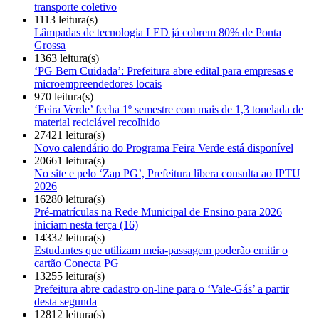
transporte coletivo
1113 leitura(s)
Lâmpadas de tecnologia LED já cobrem 80% de Ponta
Grossa
1363 leitura(s)
‘PG Bem Cuidada’: Prefeitura abre edital para empresas e
microempreendedores locais
970 leitura(s)
‘Feira Verde’ fecha 1º semestre com mais de 1,3 tonelada de
material reciclável recolhido
27421 leitura(s)
Novo calendário do Programa Feira Verde está disponível
20661 leitura(s)
No site e pelo ‘Zap PG’, Prefeitura libera consulta ao IPTU
2026
16280 leitura(s)
Pré-matrículas na Rede Municipal de Ensino para 2026
iniciam nesta terça (16)
14332 leitura(s)
Estudantes que utilizam meia-passagem poderão emitir o
cartão Conecta PG
13255 leitura(s)
Prefeitura abre cadastro on-line para o ‘Vale-Gás’ a partir
desta segunda
12812 leitura(s)