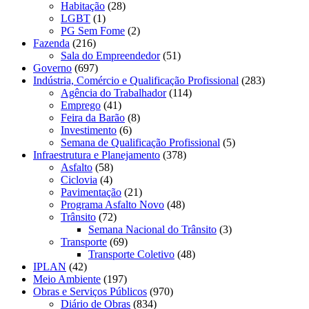
Habitação
(28)
LGBT
(1)
PG Sem Fome
(2)
Fazenda
(216)
Sala do Empreendedor
(51)
Governo
(697)
Indústria, Comércio e Qualificação Profissional
(283)
Agência do Trabalhador
(114)
Emprego
(41)
Feira da Barão
(8)
Investimento
(6)
Semana de Qualificação Profissional
(5)
Infraestrutura e Planejamento
(378)
Asfalto
(58)
Ciclovia
(4)
Pavimentação
(21)
Programa Asfalto Novo
(48)
Trânsito
(72)
Semana Nacional do Trânsito
(3)
Transporte
(69)
Transporte Coletivo
(48)
IPLAN
(42)
Meio Ambiente
(197)
Obras e Serviços Públicos
(970)
Diário de Obras
(834)