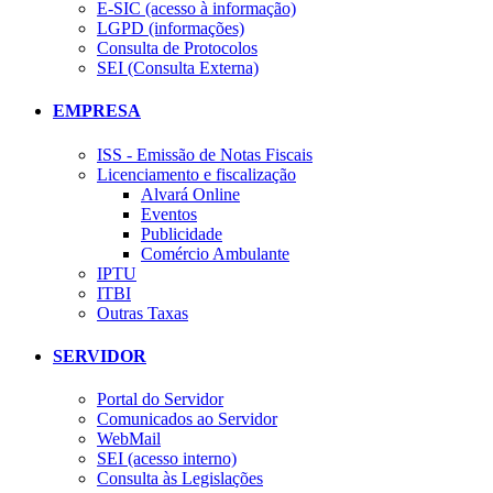
E-SIC (acesso à informação)
LGPD (informações)
Consulta de Protocolos
SEI (Consulta Externa)
EMPRESA
ISS - Emissão de Notas Fiscais
Licenciamento e fiscalização
Alvará Online
Eventos
Publicidade
Comércio Ambulante
IPTU
ITBI
Outras Taxas
SERVIDOR
Portal do Servidor
Comunicados ao Servidor
WebMail
SEI (acesso interno)
Consulta às Legislações