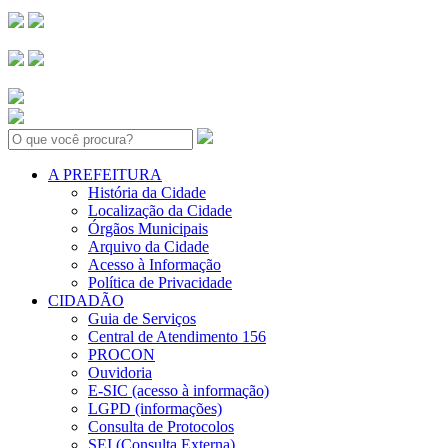
Search:
A PREFEITURA
História da Cidade
Localização da Cidade
Órgãos Municipais
Arquivo da Cidade
Acesso à Informação
Política de Privacidade
CIDADÃO
Guia de Serviços
Central de Atendimento 156
PROCON
Ouvidoria
E-SIC (acesso à informação)
LGPD (informações)
Consulta de Protocolos
SEI (Consulta Externa)