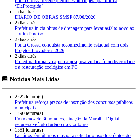
Ponta Grossa recebe prêmio estadual pela plataforma
‘ElaProtegida’
1 dia atrás
DIÁRIO DE OBRAS SMSP 07/08/2026
2 dias atrás
Prefeitura inicia obras de drenagem para levar asfalto novo ao
Jardim Paraíso
2 dias atrás
Ponta Grossa conquista reconhecimento estadual com dois
Projetos Inovadores 2026
2 dias atrás
Prefeitura formaliza apoio a pesquisa voltada à biodiversidade
e à restauração ecológica em PG
Notícias Mais Lidas
2225 leitura(s)
Prefeitura reforça prazos de inscrição dos concursos públicos
municipais
1490 leitura(s)
Em menos de 30 minutos, atuação da Muralha Digital
recupera veículo furtado no Contorno
1351 leitura(s)
Usuários têm últimos dias para solicitar o uso de créditos do