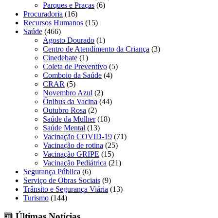
Parques e Praças
(6)
Procuradoria
(16)
Recursos Humanos
(15)
Saúde
(466)
Agosto Dourado
(1)
Centro de Atendimento da Criança
(3)
Cinedebate
(1)
Coleta de Preventivo
(5)
Comboio da Saúde
(4)
CRAR
(5)
Novembro Azul
(2)
Ônibus da Vacina
(44)
Outubro Rosa
(2)
Saúde da Mulher
(18)
Saúde Mental
(13)
Vacinação COVID-19
(71)
Vacinação de rotina
(25)
Vacinação GRIPE
(15)
Vacinação Pediátrica
(21)
Segurança Pública
(6)
Serviço de Obras Sociais
(9)
Trânsito e Segurança Viária
(13)
Turismo
(144)
Últimas Notícias