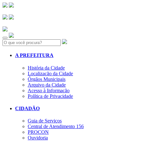
Search:
A PREFEITURA
História da Cidade
Localização da Cidade
Órgãos Municipais
Arquivo da Cidade
Acesso à Informação
Política de Privacidade
CIDADÃO
Guia de Serviços
Central de Atendimento 156
PROCON
Ouvidoria