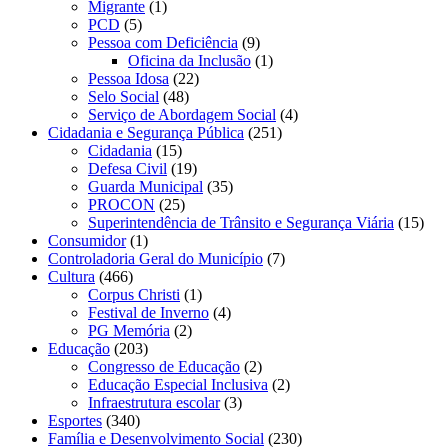
Migrante
(1)
PCD
(5)
Pessoa com Deficiência
(9)
Oficina da Inclusão
(1)
Pessoa Idosa
(22)
Selo Social
(48)
Serviço de Abordagem Social
(4)
Cidadania e Segurança Pública
(251)
Cidadania
(15)
Defesa Civil
(19)
Guarda Municipal
(35)
PROCON
(25)
Superintendência de Trânsito e Segurança Viária
(15)
Consumidor
(1)
Controladoria Geral do Município
(7)
Cultura
(466)
Corpus Christi
(1)
Festival de Inverno
(4)
PG Memória
(2)
Educação
(203)
Congresso de Educação
(2)
Educação Especial Inclusiva
(2)
Infraestrutura escolar
(3)
Esportes
(340)
Família e Desenvolvimento Social
(230)