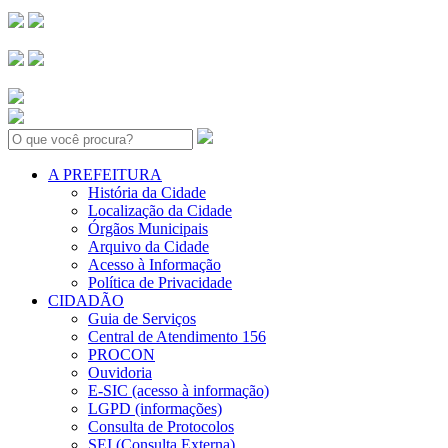
Search:
A PREFEITURA
História da Cidade
Localização da Cidade
Órgãos Municipais
Arquivo da Cidade
Acesso à Informação
Política de Privacidade
CIDADÃO
Guia de Serviços
Central de Atendimento 156
PROCON
Ouvidoria
E-SIC (acesso à informação)
LGPD (informações)
Consulta de Protocolos
SEI (Consulta Externa)