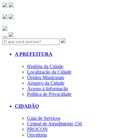
Search:
A PREFEITURA
História da Cidade
Localização da Cidade
Órgãos Municipais
Arquivo da Cidade
Acesso à Informação
Política de Privacidade
CIDADÃO
Guia de Serviços
Central de Atendimento 156
PROCON
Ouvidoria