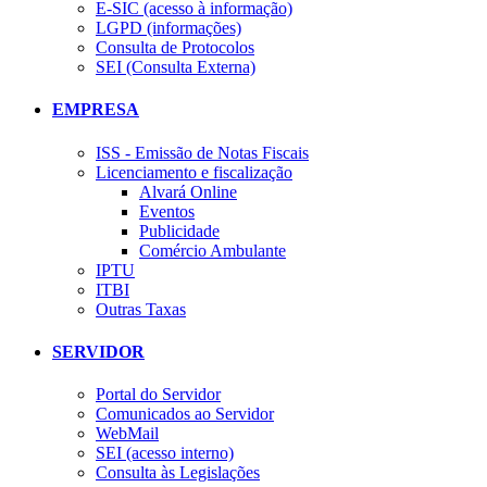
E-SIC (acesso à informação)
LGPD (informações)
Consulta de Protocolos
SEI (Consulta Externa)
EMPRESA
ISS - Emissão de Notas Fiscais
Licenciamento e fiscalização
Alvará Online
Eventos
Publicidade
Comércio Ambulante
IPTU
ITBI
Outras Taxas
SERVIDOR
Portal do Servidor
Comunicados ao Servidor
WebMail
SEI (acesso interno)
Consulta às Legislações