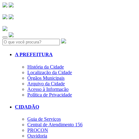
Search:
A PREFEITURA
História da Cidade
Localização da Cidade
Órgãos Municipais
Arquivo da Cidade
Acesso à Informação
Política de Privacidade
CIDADÃO
Guia de Serviços
Central de Atendimento 156
PROCON
Ouvidoria