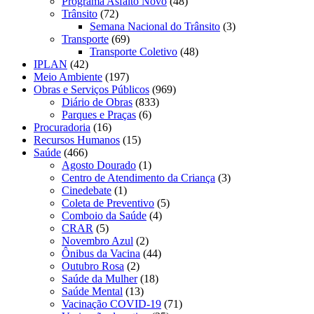
Programa Asfalto Novo
(48)
Trânsito
(72)
Semana Nacional do Trânsito
(3)
Transporte
(69)
Transporte Coletivo
(48)
IPLAN
(42)
Meio Ambiente
(197)
Obras e Serviços Públicos
(969)
Diário de Obras
(833)
Parques e Praças
(6)
Procuradoria
(16)
Recursos Humanos
(15)
Saúde
(466)
Agosto Dourado
(1)
Centro de Atendimento da Criança
(3)
Cinedebate
(1)
Coleta de Preventivo
(5)
Comboio da Saúde
(4)
CRAR
(5)
Novembro Azul
(2)
Ônibus da Vacina
(44)
Outubro Rosa
(2)
Saúde da Mulher
(18)
Saúde Mental
(13)
Vacinação COVID-19
(71)