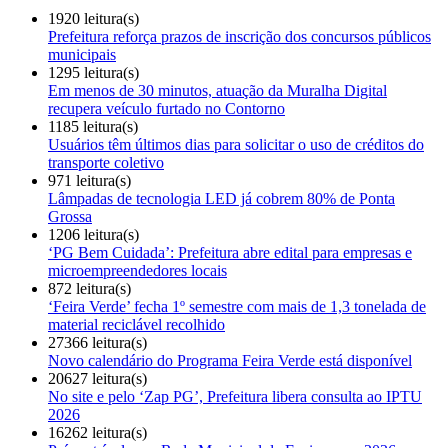
1920 leitura(s)
Prefeitura reforça prazos de inscrição dos concursos públicos
municipais
1295 leitura(s)
Em menos de 30 minutos, atuação da Muralha Digital
recupera veículo furtado no Contorno
1185 leitura(s)
Usuários têm últimos dias para solicitar o uso de créditos do
transporte coletivo
971 leitura(s)
Lâmpadas de tecnologia LED já cobrem 80% de Ponta
Grossa
1206 leitura(s)
‘PG Bem Cuidada’: Prefeitura abre edital para empresas e
microempreendedores locais
872 leitura(s)
‘Feira Verde’ fecha 1º semestre com mais de 1,3 tonelada de
material reciclável recolhido
27366 leitura(s)
Novo calendário do Programa Feira Verde está disponível
20627 leitura(s)
No site e pelo ‘Zap PG’, Prefeitura libera consulta ao IPTU
2026
16262 leitura(s)