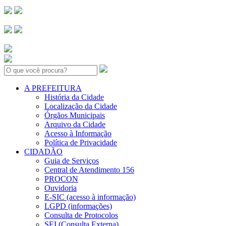
Search:
A PREFEITURA
História da Cidade
Localização da Cidade
Órgãos Municipais
Arquivo da Cidade
Acesso à Informação
Política de Privacidade
CIDADÃO
Guia de Serviços
Central de Atendimento 156
PROCON
Ouvidoria
E-SIC (acesso à informação)
LGPD (informações)
Consulta de Protocolos
SEI (Consulta Externa)