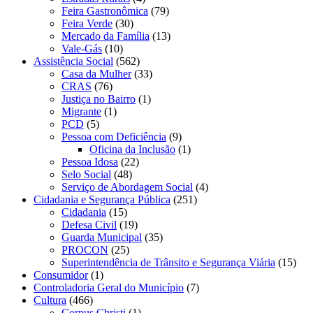
Feira Gastronômica
(79)
Feira Verde
(30)
Mercado da Família
(13)
Vale-Gás
(10)
Assistência Social
(562)
Casa da Mulher
(33)
CRAS
(76)
Justiça no Bairro
(1)
Migrante
(1)
PCD
(5)
Pessoa com Deficiência
(9)
Oficina da Inclusão
(1)
Pessoa Idosa
(22)
Selo Social
(48)
Serviço de Abordagem Social
(4)
Cidadania e Segurança Pública
(251)
Cidadania
(15)
Defesa Civil
(19)
Guarda Municipal
(35)
PROCON
(25)
Superintendência de Trânsito e Segurança Viária
(15)
Consumidor
(1)
Controladoria Geral do Município
(7)
Cultura
(466)
Corpus Christi
(1)