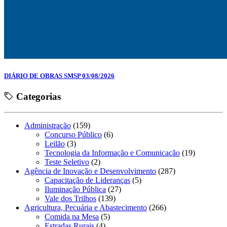
DIÁRIO DE OBRAS SMSP 03/08/2026
Categorias
Administração
(159)
Concurso Público
(6)
Leilão
(3)
Tecnologia da Informação e Comunicação
(19)
Teste Seletivo
(2)
Agência de Inovação e Desenvolvimento
(287)
Capacitação de Lideranças
(5)
Iluminação Pública
(27)
Vale dos Trilhos
(139)
Agricultura, Pecuária e Abastecimento
(266)
Comida na Mesa
(5)
Estradas Rurais
(4)