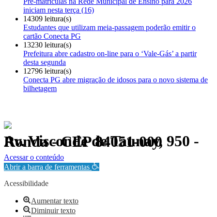
Pré-matrículas na Rede Municipal de Ensino para 2026
iniciam nesta terça (16)
14309 leitura(s)
Estudantes que utilizam meia-passagem poderão emitir o
cartão Conecta PG
13230 leitura(s)
Prefeitura abre cadastro on-line para o ‘Vale-Gás’ a partir
desta segunda
12796 leitura(s)
Conecta PG abre migração de idosos para o novo sistema de
bilhetagem
Av. Visconde de Taunay, 950 - Ronda - CEP 84051-000
Política de Privacidade.
Acessar o conteúdo
Abrir a barra de ferramentas
Acessibilidade
Aumentar texto
Diminuir texto