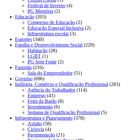
Festival de Inverno
(4)
PG Memória
(2)
Educação
(203)
Congresso de Educação
(2)
Educação Especial Inclusiva
(2)
Infraestrutura escolar
(3)
Esportes
(340)
Família e Desenvolvimento Social
(229)
Habitação
(28)
LGBT
(1)
PG Sem Fome
(2)
Fazenda
(216)
Sala do Empreendedor
(51)
Governo
(696)
Indústria, Comércio e Qualificação Profissional
(283)
Agência do Trabalhador
(114)
Emprego
(41)
Feira da Barão
(8)
Investimento
(6)
Semana de Qualificação Profissional
(5)
Infraestrutura e Planejamento
(378)
Asfalto
(58)
Ciclovia
(4)
Pavimentação
(21)