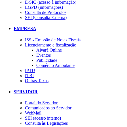
E-SIC (acesso à informação)
LGPD (informações)
Consulta de Protocolos
SEI (Consulta Externa)
EMPRESA
ISS - Emissão de Notas Fiscais
Licenciamento e fiscalização
Alvará Online
Eventos
Publicidade
Comércio Ambulante
IPTU
ITBI
Outras Taxas
SERVIDOR
Portal do Servidor
Comunicados ao Servidor
WebMail
SEI (acesso interno)
Consulta às Legislações