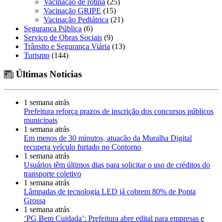
Vacinação de rotina
(25)
Vacinação GRIPE
(15)
Vacinação Pediátrica
(21)
Segurança Pública
(6)
Serviço de Obras Sociais
(9)
Trânsito e Segurança Viária
(13)
Turismo
(144)
Últimas Notícias
1 semana atrás
Prefeitura reforça prazos de inscrição dos concursos públicos
municipais
1 semana atrás
Em menos de 30 minutos, atuação da Muralha Digital
recupera veículo furtado no Contorno
1 semana atrás
Usuários têm últimos dias para solicitar o uso de créditos do
transporte coletivo
1 semana atrás
Lâmpadas de tecnologia LED já cobrem 80% de Ponta
Grossa
1 semana atrás
‘PG Bem Cuidada’: Prefeitura abre edital para empresas e