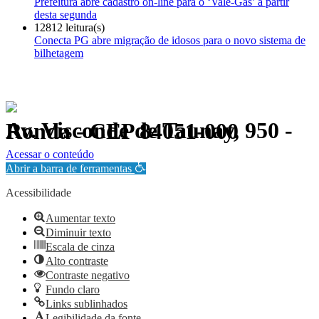
Prefeitura abre cadastro on-line para o ‘Vale-Gás’ a partir
desta segunda
12812 leitura(s)
Conecta PG abre migração de idosos para o novo sistema de
bilhetagem
Av. Visconde de Taunay, 950 - Ronda - CEP 84051-000
Política de Privacidade.
Acessar o conteúdo
Abrir a barra de ferramentas
Acessibilidade
Aumentar texto
Diminuir texto
Escala de cinza
Alto contraste
Contraste negativo
Fundo claro
Links sublinhados
Legibilidade da fonte