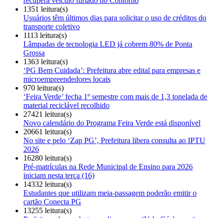
recupera veículo furtado no Contorno
1351 leitura(s)
Usuários têm últimos dias para solicitar o uso de créditos do
transporte coletivo
1113 leitura(s)
Lâmpadas de tecnologia LED já cobrem 80% de Ponta
Grossa
1363 leitura(s)
‘PG Bem Cuidada’: Prefeitura abre edital para empresas e
microempreendedores locais
970 leitura(s)
‘Feira Verde’ fecha 1º semestre com mais de 1,3 tonelada de
material reciclável recolhido
27421 leitura(s)
Novo calendário do Programa Feira Verde está disponível
20661 leitura(s)
No site e pelo ‘Zap PG’, Prefeitura libera consulta ao IPTU
2026
16280 leitura(s)
Pré-matrículas na Rede Municipal de Ensino para 2026
iniciam nesta terça (16)
14332 leitura(s)
Estudantes que utilizam meia-passagem poderão emitir o
cartão Conecta PG
13255 leitura(s)