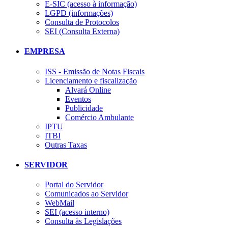
E-SIC (acesso à informação)
LGPD (informações)
Consulta de Protocolos
SEI (Consulta Externa)
EMPRESA
ISS - Emissão de Notas Fiscais
Licenciamento e fiscalização
Alvará Online
Eventos
Publicidade
Comércio Ambulante
IPTU
ITBI
Outras Taxas
SERVIDOR
Portal do Servidor
Comunicados ao Servidor
WebMail
SEI (acesso interno)
Consulta às Legislações