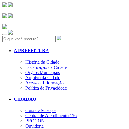
Search:
A PREFEITURA
História da Cidade
Localização da Cidade
Órgãos Municipais
Arquivo da Cidade
Acesso à Informação
Política de Privacidade
CIDADÃO
Guia de Serviços
Central de Atendimento 156
PROCON
Ouvidoria