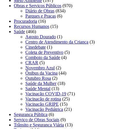
Meio Ambiente
(197)
Obras e Serviços Públicos
(970)
Diário de Obras
(834)
Parques e Praças
(6)
Procuradoria
(16)
Recursos Humanos
(15)
Saúde
(466)
Agosto Dourado
(1)
Centro de Atendimento da Criança
(3)
Cinedebate
(1)
Coleta de Preventivo
(5)
Comboio da Saúde
(4)
CRAR
(5)
Novembro Azul
(2)
Ônibus da Vacina
(44)
Outubro Rosa
(2)
Saúde da Mulher
(18)
Saúde Mental
(13)
Vacinação COVID-19
(71)
Vacinação de rotina
(25)
Vacinação GRIPE
(15)
Vacinação Pediátrica
(21)
Segurança Pública
(6)
Serviço de Obras Sociais
(9)
Trânsito e Segurança Viária
(13)