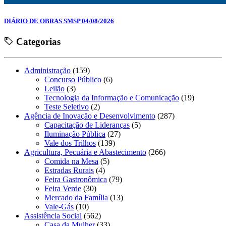
DIÁRIO DE OBRAS SMSP 04/08/2026
Categorias
Administração
(159)
Concurso Público
(6)
Leilão
(3)
Tecnologia da Informação e Comunicação
(19)
Teste Seletivo
(2)
Agência de Inovação e Desenvolvimento
(287)
Capacitação de Lideranças
(5)
Iluminação Pública
(27)
Vale dos Trilhos
(139)
Agricultura, Pecuária e Abastecimento
(266)
Comida na Mesa
(5)
Estradas Rurais
(4)
Feira Gastronômica
(79)
Feira Verde
(30)
Mercado da Família
(13)
Vale-Gás
(10)
Assistência Social
(562)
Casa da Mulher
(33)