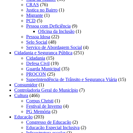
CRAS
(76)
Justiça no Bairro
(1)
Migrante
(1)
PCD
(5)
Pessoa com Deficiência
(9)
Oficina da Inclusão
(1)
Pessoa Idosa
(22)
Selo Social
(48)
Serviço de Abordagem Social
(4)
Cidadania e Segurança Pública
(251)
Cidadania
(15)
Defesa Civil
(19)
Guarda Municipal
(35)
PROCON
(25)
Superintendência de Trânsito e Segurança Viária
(15)
Consumidor
(1)
Controladoria Geral do Município
(7)
Cultura
(466)
Corpus Christi
(1)
Festival de Inverno
(4)
PG Memória
(2)
Educação
(203)
Congresso de Educação
(2)
Educação Especial Inclusiva
(2)
Infraestrutura escolar
(3)