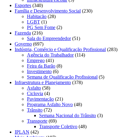
Esportes
(340)
Família e Desenvolvimento Social
(230)
Habitação
(28)
LGBT
(1)
PG Sem Fome
(2)
Fazenda
(216)
Sala do Empreendedor
(51)
Governo
(697)
Indústria, Comércio e Qualificação Profissional
(283)
Agência do Trabalhador
(114)
Emprego
(41)
Feira da Barão
(8)
Investimento
(6)
Semana de Qualificação Profissional
(5)
Infraestrutura e Planejamento
(378)
Asfalto
(58)
Ciclovia
(4)
Pavimentação
(21)
Programa Asfalto Novo
(48)
Trânsito
(72)
Semana Nacional do Trânsito
(3)
Transporte
(69)
Transporte Coletivo
(48)
IPLAN
(42)