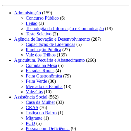
Administração
(159)
Concurso Público
(6)
Leilão
(3)
Tecnologia da Informação e Comunicação
(19)
Teste Seletivo
(2)
Agência de Inovação e Desenvolvimento
(287)
Capacitação de Lideranças
(5)
Iluminação Pública
(27)
Vale dos Trilhos
(139)
Agricultura, Pecuária e Abastecimento
(266)
Comida na Mesa
(5)
Estradas Rurais
(4)
Feira Gastronômica
(79)
Feira Verde
(30)
Mercado da Família
(13)
Vale-Gás
(10)
Assistência Social
(562)
Casa da Mulher
(33)
CRAS
(76)
Justiça no Bairro
(1)
Migrante
(1)
PCD
(5)
Pessoa com Deficiência
(9)