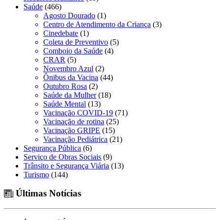
Saúde
(466)
Agosto Dourado
(1)
Centro de Atendimento da Criança
(3)
Cinedebate
(1)
Coleta de Preventivo
(5)
Comboio da Saúde
(4)
CRAR
(5)
Novembro Azul
(2)
Ônibus da Vacina
(44)
Outubro Rosa
(2)
Saúde da Mulher
(18)
Saúde Mental
(13)
Vacinação COVID-19
(71)
Vacinação de rotina
(25)
Vacinação GRIPE
(15)
Vacinação Pediátrica
(21)
Segurança Pública
(6)
Serviço de Obras Sociais
(9)
Trânsito e Segurança Viária
(13)
Turismo
(144)
Últimas Notícias