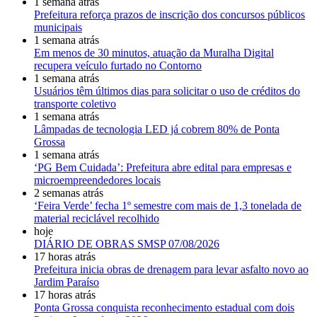
1 semana atrás
Prefeitura reforça prazos de inscrição dos concursos públicos
municipais
1 semana atrás
Em menos de 30 minutos, atuação da Muralha Digital
recupera veículo furtado no Contorno
1 semana atrás
Usuários têm últimos dias para solicitar o uso de créditos do
transporte coletivo
1 semana atrás
Lâmpadas de tecnologia LED já cobrem 80% de Ponta
Grossa
1 semana atrás
‘PG Bem Cuidada’: Prefeitura abre edital para empresas e
microempreendedores locais
2 semanas atrás
‘Feira Verde’ fecha 1º semestre com mais de 1,3 tonelada de
material reciclável recolhido
hoje
DIÁRIO DE OBRAS SMSP 07/08/2026
17 horas atrás
Prefeitura inicia obras de drenagem para levar asfalto novo ao
Jardim Paraíso
17 horas atrás
Ponta Grossa conquista reconhecimento estadual com dois