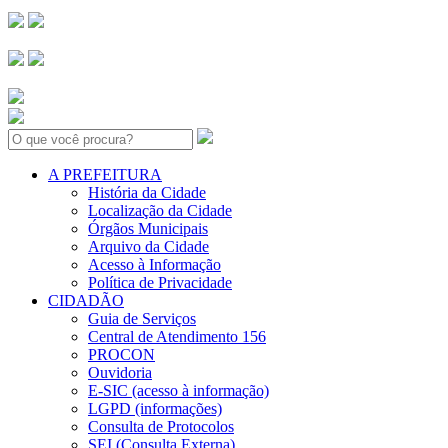
Search:
A PREFEITURA
História da Cidade
Localização da Cidade
Órgãos Municipais
Arquivo da Cidade
Acesso à Informação
Política de Privacidade
CIDADÃO
Guia de Serviços
Central de Atendimento 156
PROCON
Ouvidoria
E-SIC (acesso à informação)
LGPD (informações)
Consulta de Protocolos
SEI (Consulta Externa)