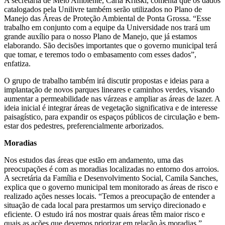
A secretária de Meio Ambiente, Carla Kritski, comenta que os dados
catalogados pela Unilivre também serão utilizados no Plano de
Manejo das Áreas de Proteção Ambiental de Ponta Grossa. “Esse
trabalho em conjunto com a equipe da Universidade nos trará um
grande auxílio para o nosso Plano de Manejo, que já estamos
elaborando. São decisões importantes que o governo municipal terá
que tomar, e teremos todo o embasamento com esses dados”,
enfatiza.
O grupo de trabalho também irá discutir propostas e ideias para a
implantação de novos parques lineares e caminhos verdes, visando
aumentar a permeabilidade nas várzeas e ampliar as áreas de lazer. A
ideia inicial é integrar áreas de vegetação significativa e de interesse
paisagístico, para expandir os espaços públicos de circulação e bem-
estar dos pedestres, preferencialmente arborizados.
Moradias
Nos estudos das áreas que estão em andamento, uma das
preocupações é com as moradias localizadas no entorno dos arroios.
A secretária da Família e Desenvolvimento Social, Camila Sanches,
explica que o governo municipal tem monitorado as áreas de risco e
realizado ações nesses locais. “Temos a preocupação de entender a
situação de cada local para prestarmos um serviço direcionado e
eficiente. O estudo irá nos mostrar quais áreas têm maior risco e
quais as ações que devemos priorizar em relação às moradias.”