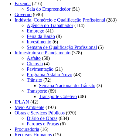
Fazenda
(216)
Sala do Empreendedor
(51)
Governo
(696)
Indústria, Comércio e Qualificação Profissional
(283)
Agência do Trabalhador
(114)
Emprego
(41)
Feira da Barão
(8)
Investimento
(6)
Semana de Qualificação Profissional
(5)
Infraestrutura e Planejamento
(378)
Asfalto
(58)
Ciclovia
(4)
Pavimentação
(21)
Programa Asfalto Novo
(48)
Trânsito
(72)
Semana Nacional do Trânsito
(3)
Transporte
(69)
Transporte Coletivo
(48)
IPLAN
(42)
Meio Ambiente
(197)
Obras e Serviços Públicos
(970)
Diário de Obras
(834)
Parques e Praças
(6)
Procuradoria
(16)
Recursos Humanos
(15)