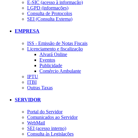
E-SIC (acesso à informação)
LGPD (informações)
Consulta de Protocolos
SEI (Consulta Externa)
EMPRESA
ISS - Emissão de Notas Fiscais
Licenciamento e fiscalização
Alvará Online
Eventos
Publicidade
Comércio Ambulante
IPTU
ITBI
Outras Taxas
SERVIDOR
Portal do Servidor
Comunicados ao Servidor
WebMail
SEI (acesso interno)
Consulta às Legislações