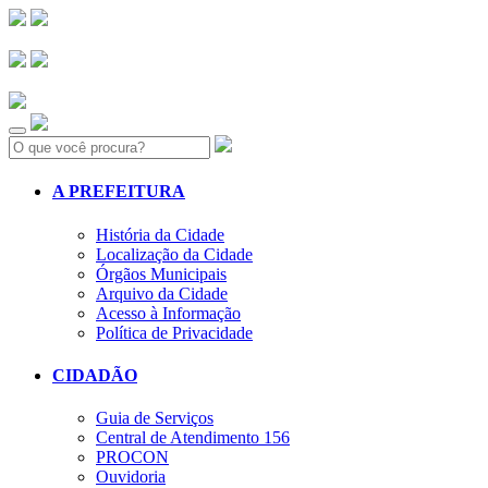
Search:
A PREFEITURA
História da Cidade
Localização da Cidade
Órgãos Municipais
Arquivo da Cidade
Acesso à Informação
Política de Privacidade
CIDADÃO
Guia de Serviços
Central de Atendimento 156
PROCON
Ouvidoria