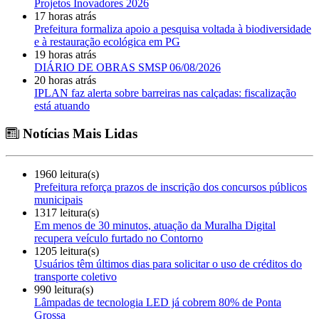
Projetos Inovadores 2026
17 horas atrás
Prefeitura formaliza apoio a pesquisa voltada à biodiversidade
e à restauração ecológica em PG
19 horas atrás
DIÁRIO DE OBRAS SMSP 06/08/2026
20 horas atrás
IPLAN faz alerta sobre barreiras nas calçadas: fiscalização
está atuando
Notícias Mais Lidas
1960 leitura(s)
Prefeitura reforça prazos de inscrição dos concursos públicos
municipais
1317 leitura(s)
Em menos de 30 minutos, atuação da Muralha Digital
recupera veículo furtado no Contorno
1205 leitura(s)
Usuários têm últimos dias para solicitar o uso de créditos do
transporte coletivo
990 leitura(s)
Lâmpadas de tecnologia LED já cobrem 80% de Ponta
Grossa