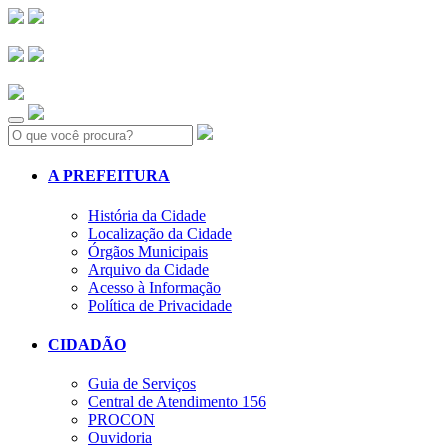
Search:
A PREFEITURA
História da Cidade
Localização da Cidade
Órgãos Municipais
Arquivo da Cidade
Acesso à Informação
Política de Privacidade
CIDADÃO
Guia de Serviços
Central de Atendimento 156
PROCON
Ouvidoria