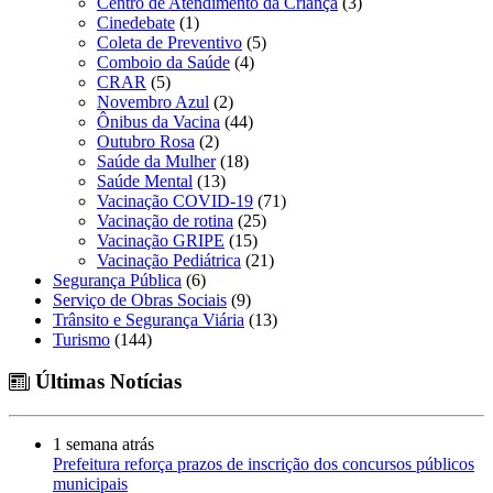
Centro de Atendimento da Criança
(3)
Cinedebate
(1)
Coleta de Preventivo
(5)
Comboio da Saúde
(4)
CRAR
(5)
Novembro Azul
(2)
Ônibus da Vacina
(44)
Outubro Rosa
(2)
Saúde da Mulher
(18)
Saúde Mental
(13)
Vacinação COVID-19
(71)
Vacinação de rotina
(25)
Vacinação GRIPE
(15)
Vacinação Pediátrica
(21)
Segurança Pública
(6)
Serviço de Obras Sociais
(9)
Trânsito e Segurança Viária
(13)
Turismo
(144)
Últimas Notícias
1 semana atrás
Prefeitura reforça prazos de inscrição dos concursos públicos
municipais