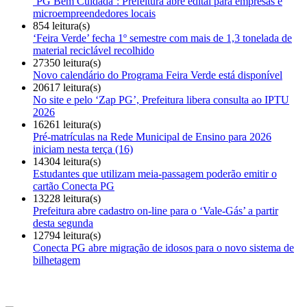
‘PG Bem Cuidada’: Prefeitura abre edital para empresas e
microempreendedores locais
854 leitura(s)
‘Feira Verde’ fecha 1º semestre com mais de 1,3 tonelada de
material reciclável recolhido
27350 leitura(s)
Novo calendário do Programa Feira Verde está disponível
20617 leitura(s)
No site e pelo ‘Zap PG’, Prefeitura libera consulta ao IPTU
2026
16261 leitura(s)
Pré-matrículas na Rede Municipal de Ensino para 2026
iniciam nesta terça (16)
14304 leitura(s)
Estudantes que utilizam meia-passagem poderão emitir o
cartão Conecta PG
13228 leitura(s)
Prefeitura abre cadastro on-line para o ‘Vale-Gás’ a partir
desta segunda
12794 leitura(s)
Conecta PG abre migração de idosos para o novo sistema de
bilhetagem