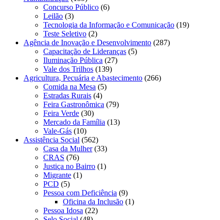
Concurso Público
(6)
Leilão
(3)
Tecnologia da Informação e Comunicação
(19)
Teste Seletivo
(2)
Agência de Inovação e Desenvolvimento
(287)
Capacitação de Lideranças
(5)
Iluminação Pública
(27)
Vale dos Trilhos
(139)
Agricultura, Pecuária e Abastecimento
(266)
Comida na Mesa
(5)
Estradas Rurais
(4)
Feira Gastronômica
(79)
Feira Verde
(30)
Mercado da Família
(13)
Vale-Gás
(10)
Assistência Social
(562)
Casa da Mulher
(33)
CRAS
(76)
Justiça no Bairro
(1)
Migrante
(1)
PCD
(5)
Pessoa com Deficiência
(9)
Oficina da Inclusão
(1)
Pessoa Idosa
(22)
Selo Social
(48)