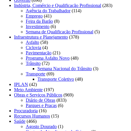
Governo
(696)
Indústria, Comércio e Qualificação Profissional
(283)
Agência do Trabalhador
(114)
Emprego
(41)
Feira da Barão
(8)
Investimento
(6)
Semana de Qualificação Profissional
(5)
Infraestrutura e Planejamento
(378)
Asfalto
(58)
Ciclovia
(4)
Pavimentação
(21)
Programa Asfalto Novo
(48)
Trânsito
(72)
Semana Nacional do Trânsito
(3)
Transporte
(69)
Transporte Coletivo
(48)
IPLAN
(42)
Meio Ambiente
(197)
Obras e Serviços Públicos
(969)
Diário de Obras
(833)
Parques e Praças
(6)
Procuradoria
(16)
Recursos Humanos
(15)
Saúde
(466)
Agosto Dourado
(1)