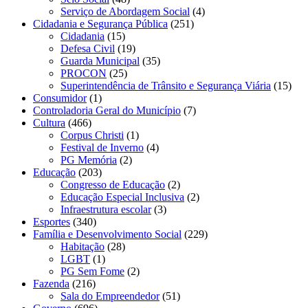
Serviço de Abordagem Social
(4)
Cidadania e Segurança Pública
(251)
Cidadania
(15)
Defesa Civil
(19)
Guarda Municipal
(35)
PROCON
(25)
Superintendência de Trânsito e Segurança Viária
(15)
Consumidor
(1)
Controladoria Geral do Município
(7)
Cultura
(466)
Corpus Christi
(1)
Festival de Inverno
(4)
PG Memória
(2)
Educação
(203)
Congresso de Educação
(2)
Educação Especial Inclusiva
(2)
Infraestrutura escolar
(3)
Esportes
(340)
Família e Desenvolvimento Social
(229)
Habitação
(28)
LGBT
(1)
PG Sem Fome
(2)
Fazenda
(216)
Sala do Empreendedor
(51)