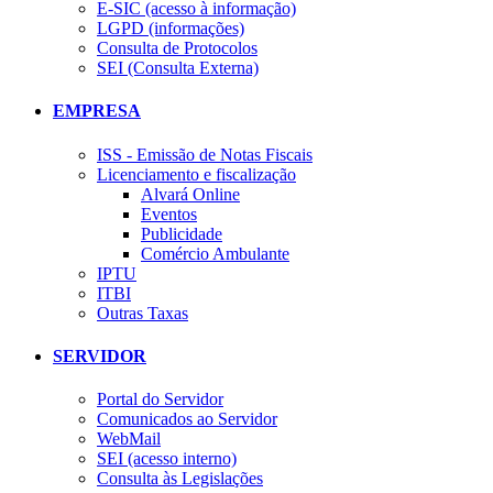
E-SIC (acesso à informação)
LGPD (informações)
Consulta de Protocolos
SEI (Consulta Externa)
EMPRESA
ISS - Emissão de Notas Fiscais
Licenciamento e fiscalização
Alvará Online
Eventos
Publicidade
Comércio Ambulante
IPTU
ITBI
Outras Taxas
SERVIDOR
Portal do Servidor
Comunicados ao Servidor
WebMail
SEI (acesso interno)
Consulta às Legislações