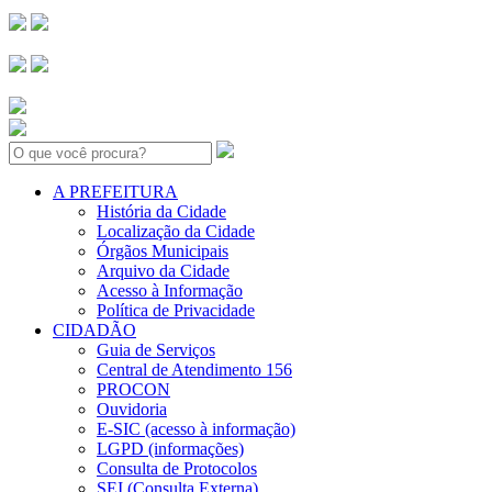
Search:
A PREFEITURA
História da Cidade
Localização da Cidade
Órgãos Municipais
Arquivo da Cidade
Acesso à Informação
Política de Privacidade
CIDADÃO
Guia de Serviços
Central de Atendimento 156
PROCON
Ouvidoria
E-SIC (acesso à informação)
LGPD (informações)
Consulta de Protocolos
SEI (Consulta Externa)