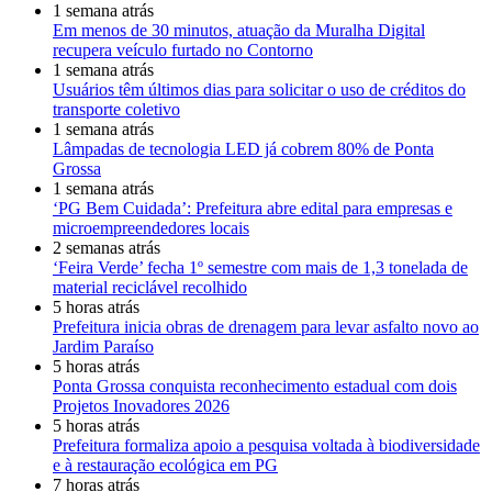
1 semana atrás
Em menos de 30 minutos, atuação da Muralha Digital
recupera veículo furtado no Contorno
1 semana atrás
Usuários têm últimos dias para solicitar o uso de créditos do
transporte coletivo
1 semana atrás
Lâmpadas de tecnologia LED já cobrem 80% de Ponta
Grossa
1 semana atrás
‘PG Bem Cuidada’: Prefeitura abre edital para empresas e
microempreendedores locais
2 semanas atrás
‘Feira Verde’ fecha 1º semestre com mais de 1,3 tonelada de
material reciclável recolhido
5 horas atrás
Prefeitura inicia obras de drenagem para levar asfalto novo ao
Jardim Paraíso
5 horas atrás
Ponta Grossa conquista reconhecimento estadual com dois
Projetos Inovadores 2026
5 horas atrás
Prefeitura formaliza apoio a pesquisa voltada à biodiversidade
e à restauração ecológica em PG
7 horas atrás