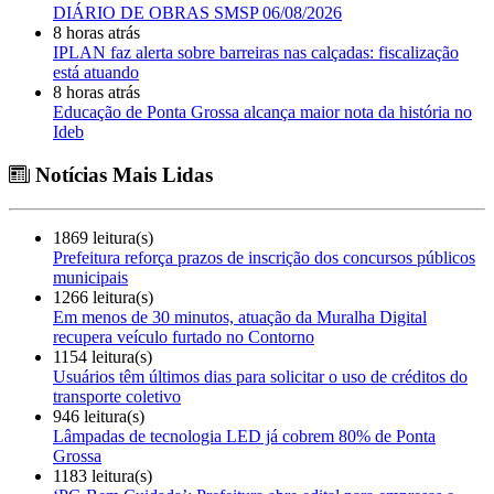
DIÁRIO DE OBRAS SMSP 06/08/2026
8 horas atrás
IPLAN faz alerta sobre barreiras nas calçadas: fiscalização
está atuando
8 horas atrás
Educação de Ponta Grossa alcança maior nota da história no
Ideb
Notícias Mais Lidas
1869 leitura(s)
Prefeitura reforça prazos de inscrição dos concursos públicos
municipais
1266 leitura(s)
Em menos de 30 minutos, atuação da Muralha Digital
recupera veículo furtado no Contorno
1154 leitura(s)
Usuários têm últimos dias para solicitar o uso de créditos do
transporte coletivo
946 leitura(s)
Lâmpadas de tecnologia LED já cobrem 80% de Ponta
Grossa
1183 leitura(s)