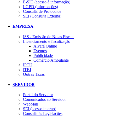
E-SIC (acesso à informação)
LGPD (informações)
Consulta de Protocolos
SEI (Consulta Externa)
EMPRESA
ISS - Emissão de Notas Fiscais
Licenciamento e fiscalização
Alvará Online
Eventos
Publicidade
Comércio Ambulante
IPTU
ITBI
Outras Taxas
SERVIDOR
Portal do Servidor
Comunicados ao Servidor
WebMail
SEI (acesso interno)
Consulta às Legislações