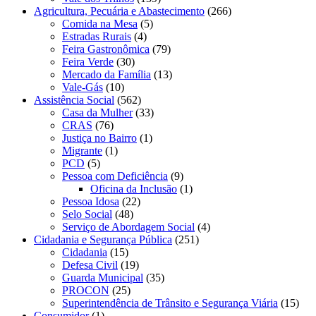
Agricultura, Pecuária e Abastecimento
(266)
Comida na Mesa
(5)
Estradas Rurais
(4)
Feira Gastronômica
(79)
Feira Verde
(30)
Mercado da Família
(13)
Vale-Gás
(10)
Assistência Social
(562)
Casa da Mulher
(33)
CRAS
(76)
Justiça no Bairro
(1)
Migrante
(1)
PCD
(5)
Pessoa com Deficiência
(9)
Oficina da Inclusão
(1)
Pessoa Idosa
(22)
Selo Social
(48)
Serviço de Abordagem Social
(4)
Cidadania e Segurança Pública
(251)
Cidadania
(15)
Defesa Civil
(19)
Guarda Municipal
(35)
PROCON
(25)
Superintendência de Trânsito e Segurança Viária
(15)
Consumidor
(1)