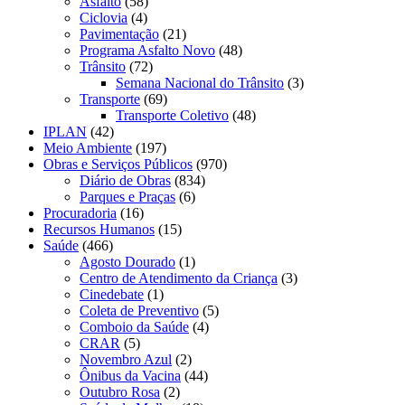
Asfalto
(58)
Ciclovia
(4)
Pavimentação
(21)
Programa Asfalto Novo
(48)
Trânsito
(72)
Semana Nacional do Trânsito
(3)
Transporte
(69)
Transporte Coletivo
(48)
IPLAN
(42)
Meio Ambiente
(197)
Obras e Serviços Públicos
(970)
Diário de Obras
(834)
Parques e Praças
(6)
Procuradoria
(16)
Recursos Humanos
(15)
Saúde
(466)
Agosto Dourado
(1)
Centro de Atendimento da Criança
(3)
Cinedebate
(1)
Coleta de Preventivo
(5)
Comboio da Saúde
(4)
CRAR
(5)
Novembro Azul
(2)
Ônibus da Vacina
(44)
Outubro Rosa
(2)