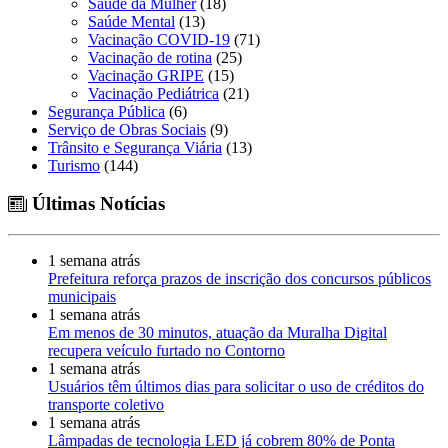
Saúde da Mulher
(18)
Saúde Mental
(13)
Vacinação COVID-19
(71)
Vacinação de rotina
(25)
Vacinação GRIPE
(15)
Vacinação Pediátrica
(21)
Segurança Pública
(6)
Serviço de Obras Sociais
(9)
Trânsito e Segurança Viária
(13)
Turismo
(144)
Últimas Notícias
1 semana atrás
Prefeitura reforça prazos de inscrição dos concursos públicos
municipais
1 semana atrás
Em menos de 30 minutos, atuação da Muralha Digital
recupera veículo furtado no Contorno
1 semana atrás
Usuários têm últimos dias para solicitar o uso de créditos do
transporte coletivo
1 semana atrás
Lâmpadas de tecnologia LED já cobrem 80% de Ponta