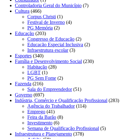
Controladoria Geral do Município
(7)
Cultura
(466)
Corpus Christi
(1)
Festival de Inverno
(4)
PG Memória
(2)
Educação
(203)
Congresso de Educação
(2)
Educação Especial Inclusiva
(2)
Infraestrutura escolar
(3)
Esportes
(340)
Família e Desenvolvimento Social
(230)
Habitação
(28)
LGBT
(1)
PG Sem Fome
(2)
Fazenda
(216)
Sala do Empreendedor
(51)
Governo
(697)
Indústria, Comércio e Qualificação Profissional
(283)
Agência do Trabalhador
(114)
Emprego
(41)
Feira da Barão
(8)
Investimento
(6)
Semana de Qualificação Profissional
(5)
Infraestrutura e Planejamento
(378)