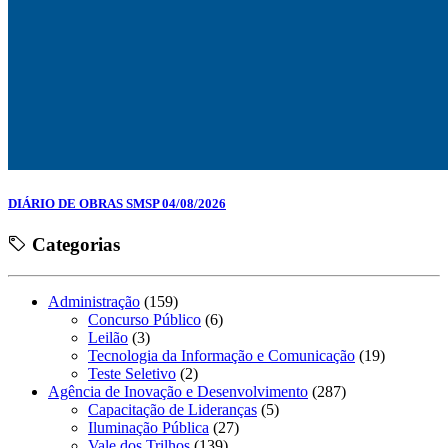
DIÁRIO DE OBRAS SMSP 04/08/2026
Categorias
Administração
(159)
Concurso Público
(6)
Leilão
(3)
Tecnologia da Informação e Comunicação
(19)
Teste Seletivo
(2)
Agência de Inovação e Desenvolvimento
(287)
Capacitação de Lideranças
(5)
Iluminação Pública
(27)
Vale dos Trilhos
(139)