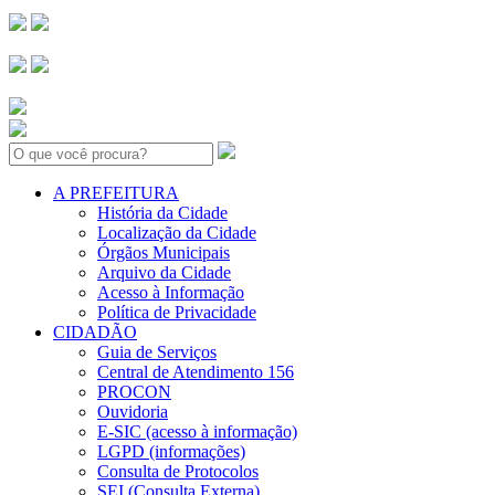
Search:
A PREFEITURA
História da Cidade
Localização da Cidade
Órgãos Municipais
Arquivo da Cidade
Acesso à Informação
Política de Privacidade
CIDADÃO
Guia de Serviços
Central de Atendimento 156
PROCON
Ouvidoria
E-SIC (acesso à informação)
LGPD (informações)
Consulta de Protocolos
SEI (Consulta Externa)