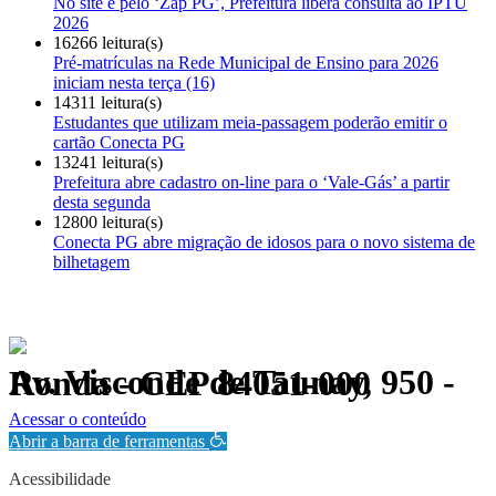
No site e pelo ‘Zap PG’, Prefeitura libera consulta ao IPTU
2026
16266 leitura(s)
Pré-matrículas na Rede Municipal de Ensino para 2026
iniciam nesta terça (16)
14311 leitura(s)
Estudantes que utilizam meia-passagem poderão emitir o
cartão Conecta PG
13241 leitura(s)
Prefeitura abre cadastro on-line para o ‘Vale-Gás’ a partir
desta segunda
12800 leitura(s)
Conecta PG abre migração de idosos para o novo sistema de
bilhetagem
Av. Visconde de Taunay, 950 - Ronda - CEP 84051-000
Política de Privacidade.
Acessar o conteúdo
Abrir a barra de ferramentas
Acessibilidade