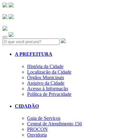
Search:
A PREFEITURA
História da Cidade
Localização da Cidade
Órgãos Municipais
Arquivo da Cidade
Acesso à Informação
Política de Privacidade
CIDADÃO
Guia de Serviços
Central de Atendimento 156
PROCON
Ouvidoria