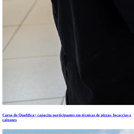
Curso do Qualifica+ capacita participantes em técnicas de pizzas, focaccias e
calzones