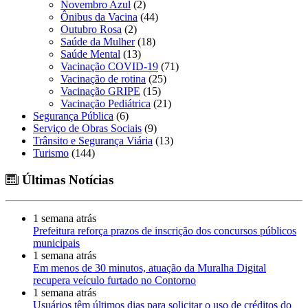
Novembro Azul
(2)
Ônibus da Vacina
(44)
Outubro Rosa
(2)
Saúde da Mulher
(18)
Saúde Mental
(13)
Vacinação COVID-19
(71)
Vacinação de rotina
(25)
Vacinação GRIPE
(15)
Vacinação Pediátrica
(21)
Segurança Pública
(6)
Serviço de Obras Sociais
(9)
Trânsito e Segurança Viária
(13)
Turismo
(144)
Últimas Notícias
1 semana atrás
Prefeitura reforça prazos de inscrição dos concursos públicos
municipais
1 semana atrás
Em menos de 30 minutos, atuação da Muralha Digital
recupera veículo furtado no Contorno
1 semana atrás
Usuários têm últimos dias para solicitar o uso de créditos do