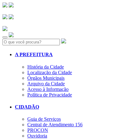
Search:
A PREFEITURA
História da Cidade
Localização da Cidade
Órgãos Municipais
Arquivo da Cidade
Acesso à Informação
Política de Privacidade
CIDADÃO
Guia de Serviços
Central de Atendimento 156
PROCON
Ouvidoria