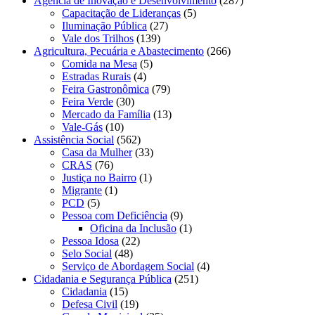
Agência de Inovação e Desenvolvimento
(287)
Capacitação de Lideranças
(5)
Iluminação Pública
(27)
Vale dos Trilhos
(139)
Agricultura, Pecuária e Abastecimento
(266)
Comida na Mesa
(5)
Estradas Rurais
(4)
Feira Gastronômica
(79)
Feira Verde
(30)
Mercado da Família
(13)
Vale-Gás
(10)
Assistência Social
(562)
Casa da Mulher
(33)
CRAS
(76)
Justiça no Bairro
(1)
Migrante
(1)
PCD
(5)
Pessoa com Deficiência
(9)
Oficina da Inclusão
(1)
Pessoa Idosa
(22)
Selo Social
(48)
Serviço de Abordagem Social
(4)
Cidadania e Segurança Pública
(251)
Cidadania
(15)
Defesa Civil
(19)