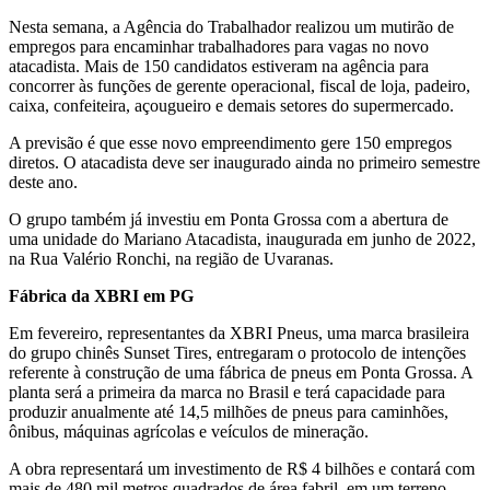
Nesta semana, a Agência do Trabalhador realizou um mutirão de
empregos para encaminhar trabalhadores para vagas no novo
atacadista. Mais de 150 candidatos estiveram na agência para
concorrer às funções de gerente operacional, fiscal de loja, padeiro,
caixa, confeiteira, açougueiro e demais setores do supermercado.
A previsão é que esse novo empreendimento gere 150 empregos
diretos. O atacadista deve ser inaugurado ainda no primeiro semestre
deste ano.
O grupo também já investiu em Ponta Grossa com a abertura de
uma unidade do Mariano Atacadista, inaugurada em junho de 2022,
na Rua Valério Ronchi, na região de Uvaranas.
Fábrica da XBRI em PG
Em fevereiro, representantes da XBRI Pneus, uma marca brasileira
do grupo chinês Sunset Tires, entregaram o protocolo de intenções
referente à construção de uma fábrica de pneus em Ponta Grossa. A
planta será a primeira da marca no Brasil e terá capacidade para
produzir anualmente até 14,5 milhões de pneus para caminhões,
ônibus, máquinas agrícolas e veículos de mineração.
A obra representará um investimento de R$ 4 bilhões e contará com
mais de 480 mil metros quadrados de área fabril, em um terreno