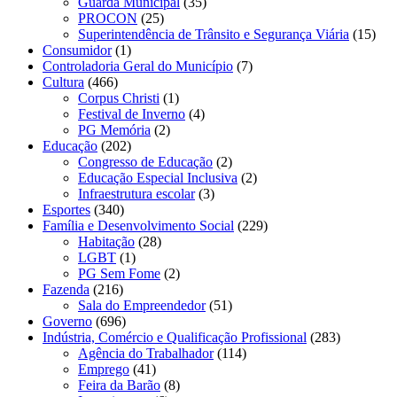
Guarda Municipal
(35)
PROCON
(25)
Superintendência de Trânsito e Segurança Viária
(15)
Consumidor
(1)
Controladoria Geral do Município
(7)
Cultura
(466)
Corpus Christi
(1)
Festival de Inverno
(4)
PG Memória
(2)
Educação
(202)
Congresso de Educação
(2)
Educação Especial Inclusiva
(2)
Infraestrutura escolar
(3)
Esportes
(340)
Família e Desenvolvimento Social
(229)
Habitação
(28)
LGBT
(1)
PG Sem Fome
(2)
Fazenda
(216)
Sala do Empreendedor
(51)
Governo
(696)
Indústria, Comércio e Qualificação Profissional
(283)
Agência do Trabalhador
(114)
Emprego
(41)
Feira da Barão
(8)