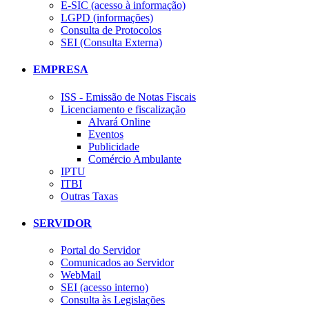
E-SIC (acesso à informação)
LGPD (informações)
Consulta de Protocolos
SEI (Consulta Externa)
EMPRESA
ISS - Emissão de Notas Fiscais
Licenciamento e fiscalização
Alvará Online
Eventos
Publicidade
Comércio Ambulante
IPTU
ITBI
Outras Taxas
SERVIDOR
Portal do Servidor
Comunicados ao Servidor
WebMail
SEI (acesso interno)
Consulta às Legislações