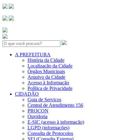
Search:
A PREFEITURA
História da Cidade
Localização da Cidade
Órgãos Municipais
Arquivo da Cidade
Acesso à Informação
Política de Privacidade
CIDADÃO
Guia de Serviços
Central de Atendimento 156
PROCON
Ouvidoria
E-SIC (acesso à informação)
LGPD (informações)
Consulta de Protocolos
SEI (Consulta Externa)