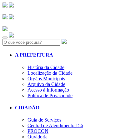
Search:
A PREFEITURA
História da Cidade
Localização da Cidade
Órgãos Municipais
Arquivo da Cidade
Acesso à Informação
Política de Privacidade
CIDADÃO
Guia de Serviços
Central de Atendimento 156
PROCON
Ouvidoria