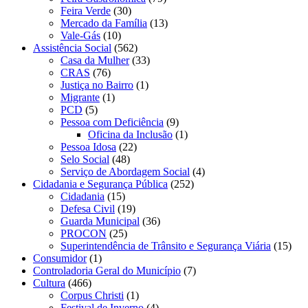
Feira Verde
(30)
Mercado da Família
(13)
Vale-Gás
(10)
Assistência Social
(562)
Casa da Mulher
(33)
CRAS
(76)
Justiça no Bairro
(1)
Migrante
(1)
PCD
(5)
Pessoa com Deficiência
(9)
Oficina da Inclusão
(1)
Pessoa Idosa
(22)
Selo Social
(48)
Serviço de Abordagem Social
(4)
Cidadania e Segurança Pública
(252)
Cidadania
(15)
Defesa Civil
(19)
Guarda Municipal
(36)
PROCON
(25)
Superintendência de Trânsito e Segurança Viária
(15)
Consumidor
(1)
Controladoria Geral do Município
(7)
Cultura
(466)
Corpus Christi
(1)
Festival de Inverno
(4)