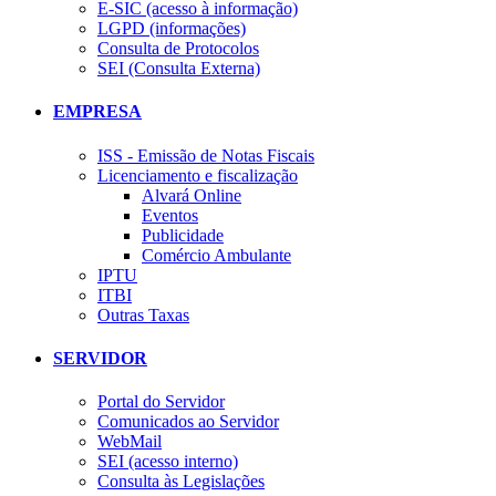
E-SIC (acesso à informação)
LGPD (informações)
Consulta de Protocolos
SEI (Consulta Externa)
EMPRESA
ISS - Emissão de Notas Fiscais
Licenciamento e fiscalização
Alvará Online
Eventos
Publicidade
Comércio Ambulante
IPTU
ITBI
Outras Taxas
SERVIDOR
Portal do Servidor
Comunicados ao Servidor
WebMail
SEI (acesso interno)
Consulta às Legislações