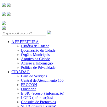
Search:
A PREFEITURA
História da Cidade
Localização da Cidade
Órgãos Municipais
Arquivo da Cidade
Acesso à Informação
Política de Privacidade
CIDADÃO
Guia de Serviços
Central de Atendimento 156
PROCON
Ouvidoria
E-SIC (acesso à informação)
LGPD (informações)
Consulta de Protocolos
SEI (Consulta Externa)