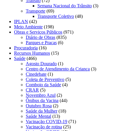
Trânsito
(72)
Semana Nacional do Trânsito
(3)
Transporte
(69)
Transporte Coletivo
(48)
IPLAN
(42)
Meio Ambiente
(198)
Obras e Serviços Públicos
(971)
Diário de Obras
(835)
Parques e Praças
(6)
Procuradoria
(16)
Recursos Humanos
(15)
Saúde
(466)
Agosto Dourado
(1)
Centro de Atendimento da Criança
(3)
Cinedebate
(1)
Coleta de Preventivo
(5)
Comboio da Saúde
(4)
CRAR
(5)
Novembro Azul
(2)
Ônibus da Vacina
(44)
Outubro Rosa
(2)
Saúde da Mulher
(18)
Saúde Mental
(13)
Vacinação COVID-19
(71)
Vacinação de rotina
(25)