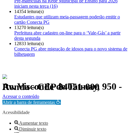
Pré-matrículas na Rede Municipal de Ensino para 2026
iniciam nesta terça (16)
14354 leitura(s)
Estudantes que utilizam meia-passagem poderão emitir o
cartão Conecta PG
13270 leitura(s)
Prefeitura abre cadastro on-line para o ‘Vale-Gás’ a partir
desta segunda
12833 leitura(s)
Conecta PG abre migração de idosos para o novo sistema de
bilhetagem
Av. Visconde de Taunay, 950 - Ronda - CEP 84051-000
Política de Privacidade.
Acessar o conteúdo
Abrir a barra de ferramentas
Acessibilidade
Aumentar texto
Diminuir texto