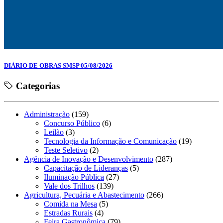
DIÁRIO DE OBRAS SMSP 05/08/2026
Categorias
Administração
(159)
Concurso Público
(6)
Leilão
(3)
Tecnologia da Informação e Comunicação
(19)
Teste Seletivo
(2)
Agência de Inovação e Desenvolvimento
(287)
Capacitação de Lideranças
(5)
Iluminação Pública
(27)
Vale dos Trilhos
(139)
Agricultura, Pecuária e Abastecimento
(266)
Comida na Mesa
(5)
Estradas Rurais
(4)
Feira Gastronômica
(79)