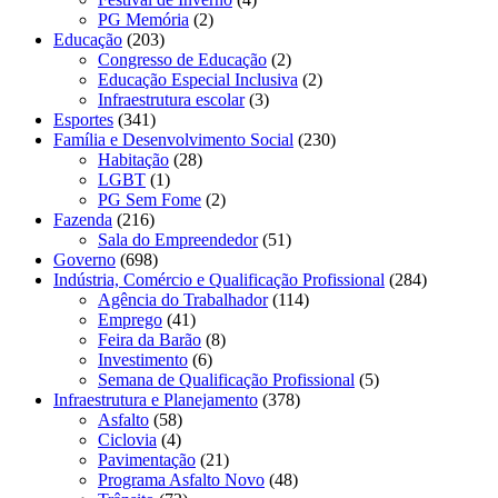
PG Memória
(2)
Educação
(203)
Congresso de Educação
(2)
Educação Especial Inclusiva
(2)
Infraestrutura escolar
(3)
Esportes
(341)
Família e Desenvolvimento Social
(230)
Habitação
(28)
LGBT
(1)
PG Sem Fome
(2)
Fazenda
(216)
Sala do Empreendedor
(51)
Governo
(698)
Indústria, Comércio e Qualificação Profissional
(284)
Agência do Trabalhador
(114)
Emprego
(41)
Feira da Barão
(8)
Investimento
(6)
Semana de Qualificação Profissional
(5)
Infraestrutura e Planejamento
(378)
Asfalto
(58)
Ciclovia
(4)
Pavimentação
(21)
Programa Asfalto Novo
(48)