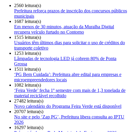
2560 leitura(s)
Prefeitura reforça prazos de inscrição dos concursos públicos
municipais
1687 leitura(s)
Em menos de 30 minutos, atuação da Muralha Digital
recupera veículo furtado no Contorno
1515 leitura(s)
Usuários têm últimos dias para solicitar o uso de créditos do
transporte coletivo
1253 leitura(s)
Lâmpadas de tecnologia LED já cobrem 80% de Ponta
Grossa
1511 leitura(s)
‘PG Bem Cuidada’: Prefeitura abre edital para empresas e
microempreendedores locais
1082 leitura(s)
‘Feira Verde’ fecha 1º semestre com mais de 1,3 tonelada de
material reciclável recolhido
27482 leitura(s)
Novo calendário do Programa Feira Verde está disponível
20707 leitura(s)
No site e pelo ‘Zap PG’, Prefeitura libera consulta ao IPTU
2026
16297 leitura(s)