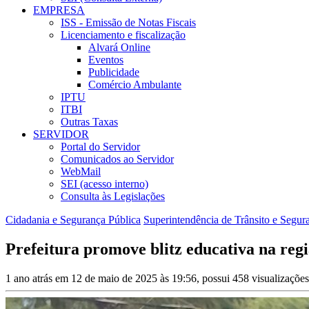
EMPRESA
ISS - Emissão de Notas Fiscais
Licenciamento e fiscalização
Alvará Online
Eventos
Publicidade
Comércio Ambulante
IPTU
ITBI
Outras Taxas
SERVIDOR
Portal do Servidor
Comunicados ao Servidor
WebMail
SEI (acesso interno)
Consulta às Legislações
Cidadania e Segurança Pública
Superintendência de Trânsito e Segur
Prefeitura promove blitz educativa na reg
1 ano atrás em 12 de maio de 2025 às 19:56, possui 458 visualizaçõe