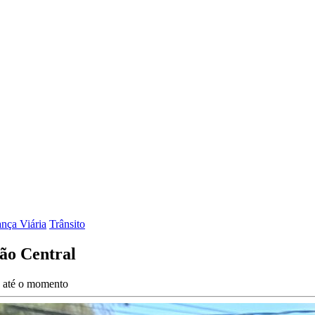
ança Viária
Trânsito
ião Central
s até o momento