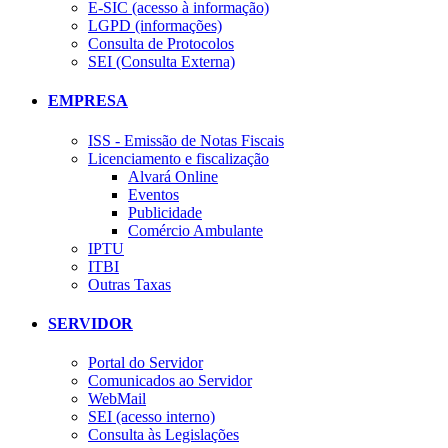
E-SIC (acesso à informação)
LGPD (informações)
Consulta de Protocolos
SEI (Consulta Externa)
EMPRESA
ISS - Emissão de Notas Fiscais
Licenciamento e fiscalização
Alvará Online
Eventos
Publicidade
Comércio Ambulante
IPTU
ITBI
Outras Taxas
SERVIDOR
Portal do Servidor
Comunicados ao Servidor
WebMail
SEI (acesso interno)
Consulta às Legislações