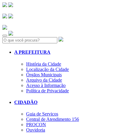
Search:
A PREFEITURA
História da Cidade
Localização da Cidade
Órgãos Municipais
Arquivo da Cidade
Acesso à Informação
Política de Privacidade
CIDADÃO
Guia de Serviços
Central de Atendimento 156
PROCON
Ouvidoria