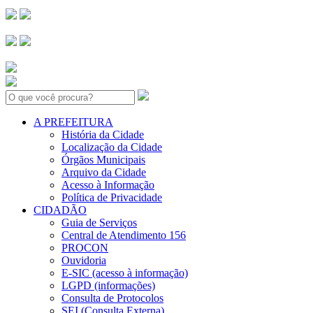
Search:
A PREFEITURA
História da Cidade
Localização da Cidade
Órgãos Municipais
Arquivo da Cidade
Acesso à Informação
Política de Privacidade
CIDADÃO
Guia de Serviços
Central de Atendimento 156
PROCON
Ouvidoria
E-SIC (acesso à informação)
LGPD (informações)
Consulta de Protocolos
SEI (Consulta Externa)