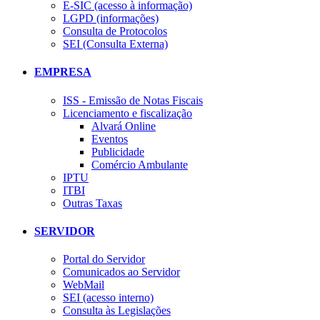
E-SIC (acesso à informação)
LGPD (informações)
Consulta de Protocolos
SEI (Consulta Externa)
EMPRESA
ISS - Emissão de Notas Fiscais
Licenciamento e fiscalização
Alvará Online
Eventos
Publicidade
Comércio Ambulante
IPTU
ITBI
Outras Taxas
SERVIDOR
Portal do Servidor
Comunicados ao Servidor
WebMail
SEI (acesso interno)
Consulta às Legislações