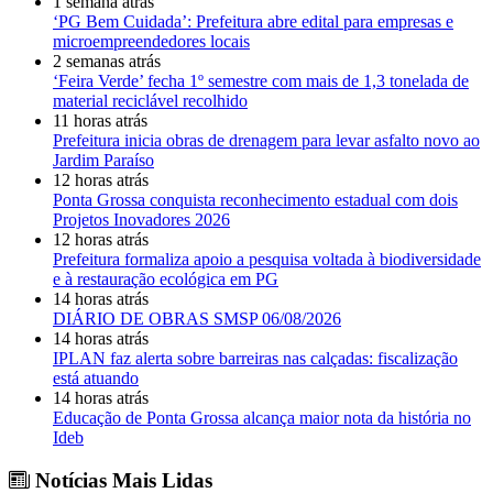
1 semana atrás
‘PG Bem Cuidada’: Prefeitura abre edital para empresas e
microempreendedores locais
2 semanas atrás
‘Feira Verde’ fecha 1º semestre com mais de 1,3 tonelada de
material reciclável recolhido
11 horas atrás
Prefeitura inicia obras de drenagem para levar asfalto novo ao
Jardim Paraíso
12 horas atrás
Ponta Grossa conquista reconhecimento estadual com dois
Projetos Inovadores 2026
12 horas atrás
Prefeitura formaliza apoio a pesquisa voltada à biodiversidade
e à restauração ecológica em PG
14 horas atrás
DIÁRIO DE OBRAS SMSP 06/08/2026
14 horas atrás
IPLAN faz alerta sobre barreiras nas calçadas: fiscalização
está atuando
14 horas atrás
Educação de Ponta Grossa alcança maior nota da história no
Ideb
Notícias Mais Lidas