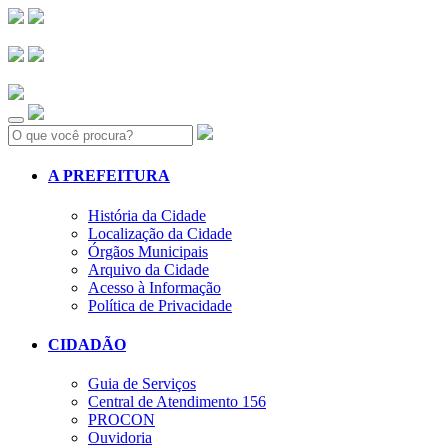
Search:
A PREFEITURA
História da Cidade
Localização da Cidade
Órgãos Municipais
Arquivo da Cidade
Acesso à Informação
Política de Privacidade
CIDADÃO
Guia de Serviços
Central de Atendimento 156
PROCON
Ouvidoria