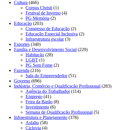
Cultura
(466)
Corpus Christi
(1)
Festival de Inverno
(4)
PG Memória
(2)
Educação
(203)
Congresso de Educação
(2)
Educação Especial Inclusiva
(2)
Infraestrutura escolar
(3)
Esportes
(340)
Família e Desenvolvimento Social
(229)
Habitação
(28)
LGBT
(1)
PG Sem Fome
(2)
Fazenda
(216)
Sala do Empreendedor
(51)
Governo
(696)
Indústria, Comércio e Qualificação Profissional
(283)
Agência do Trabalhador
(114)
Emprego
(41)
Feira da Barão
(8)
Investimento
(6)
Semana de Qualificação Profissional
(5)
Infraestrutura e Planejamento
(378)
Asfalto
(58)
Ciclovia
(4)