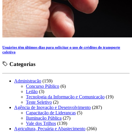
Usuários têm últimos dias para solicitar o uso de créditos do transporte
coletivo
Categorias
Administração
(159)
Concurso Público
(6)
Leilão
(3)
Tecnologia da Informação e Comunicação
(19)
Teste Seletivo
(2)
Agência de Inovação e Desenvolvimento
(287)
Capacitação de Lideranças
(5)
Iluminação Pública
(27)
Vale dos Trilhos
(139)
Agricultura, Pecuária e Abastecimento
(266)