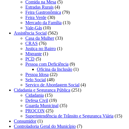
Comida na Mesa
(5)
Estradas Rurais
(4)
Feira Gastronômica
(79)
Feira Verde
(30)
Mercado da Família
(13)
Vale-Gás
(10)
Assistência Social
(562)
Casa da Mulher
(33)
CRAS
(76)
Justiça no Bairro
(1)
Migrante
(1)
PCD
(5)
Pessoa com Deficiência
(9)
Oficina da Inclusão
(1)
Pessoa Idosa
(22)
Selo Social
(48)
Serviço de Abordagem Social
(4)
Cidadania e Segurança Pública
(251)
Cidadania
(15)
Defesa Civil
(19)
Guarda Municipal
(35)
PROCON
(25)
Superintendência de Trânsito e Segurança Viária
(15)
Consumidor
(1)
Controladoria Geral do Município
(7)