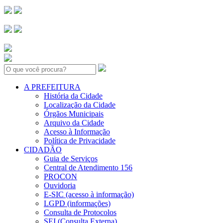
Search:
A PREFEITURA
História da Cidade
Localização da Cidade
Órgãos Municipais
Arquivo da Cidade
Acesso à Informação
Política de Privacidade
CIDADÃO
Guia de Serviços
Central de Atendimento 156
PROCON
Ouvidoria
E-SIC (acesso à informação)
LGPD (informações)
Consulta de Protocolos
SEI (Consulta Externa)