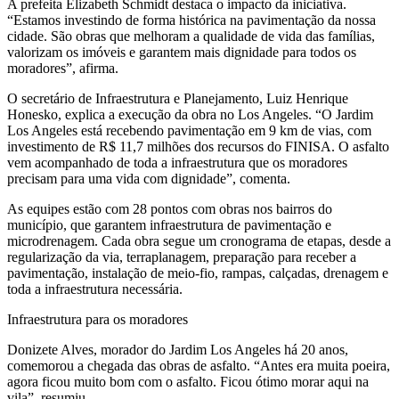
A prefeita Elizabeth Schmidt destaca o impacto da iniciativa.
“Estamos investindo de forma histórica na pavimentação da nossa
cidade. São obras que melhoram a qualidade de vida das famílias,
valorizam os imóveis e garantem mais dignidade para todos os
moradores”, afirma.
O secretário de Infraestrutura e Planejamento, Luiz Henrique
Honesko, explica a execução da obra no Los Angeles. “O Jardim
Los Angeles está recebendo pavimentação em 9 km de vias, com
investimento de R$ 11,7 milhões dos recursos do FINISA. O asfalto
vem acompanhado de toda a infraestrutura que os moradores
precisam para uma vida com dignidade”, comenta.
As equipes estão com 28 pontos com obras nos bairros do
município, que garantem infraestrutura de pavimentação e
microdrenagem. Cada obra segue um cronograma de etapas, desde a
regularização da via, terraplanagem, preparação para receber a
pavimentação, instalação de meio-fio, rampas, calçadas, drenagem e
toda a infraestrutura necessária.
Infraestrutura para os moradores
Donizete Alves, morador do Jardim Los Angeles há 20 anos,
comemorou a chegada das obras de asfalto. “Antes era muita poeira,
agora ficou muito bom com o asfalto. Ficou ótimo morar aqui na
vila”, resumiu.