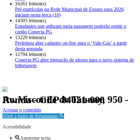
16261 leitura(s)
Pré-matrículas na Rede Municipal de Ensino para 2026
iniciam nesta terça (16)
14305 leitura(s)
Estudantes que utilizam meia-passagem poderão emitir o
cartão Conecta PG
13229 leitura(s)
Prefeitura abre cadastro on-line para o ‘Vale-Gás’ a partir
desta segunda
12794 leitura(s)
Conecta PG abre migração de idosos para o novo sistema de
bilhetagem
Av. Visconde de Taunay, 950 - Ronda - CEP 84051-000
Política de Privacidade.
Acessar o conteúdo
Abrir a barra de ferramentas
Acessibilidade
Aumentar texto