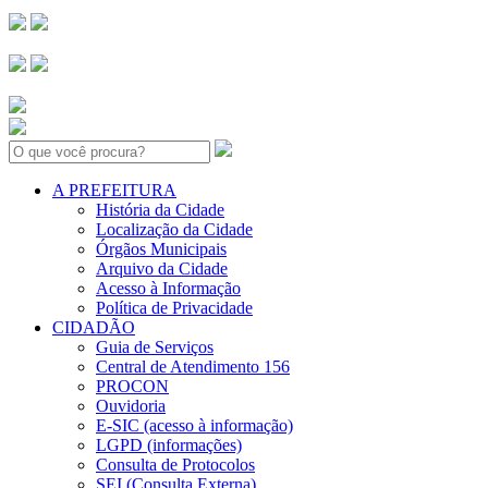
Search:
A PREFEITURA
História da Cidade
Localização da Cidade
Órgãos Municipais
Arquivo da Cidade
Acesso à Informação
Política de Privacidade
CIDADÃO
Guia de Serviços
Central de Atendimento 156
PROCON
Ouvidoria
E-SIC (acesso à informação)
LGPD (informações)
Consulta de Protocolos
SEI (Consulta Externa)