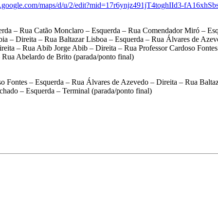
w.google.com/maps/d/u/2/edit?mid=17r6ynjz491jT4toghIId3-fA16xhSb
erda – Rua Catão Monclaro – Esquerda – Rua Comendador Miró – Esq
 – Direita – Rua Baltazar Lisboa – Esquerda – Rua Álvares de Azeved
reita – Rua Abib Jorge Abib – Direita – Rua Professor Cardoso Fonte
 Rua Abelardo de Brito (parada/ponto final)
so Fontes – Esquerda – Rua Álvares de Azevedo – Direita – Rua Balta
hado – Esquerda – Terminal (parada/ponto final)