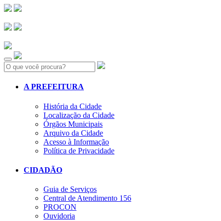
Search:
A PREFEITURA
História da Cidade
Localização da Cidade
Órgãos Municipais
Arquivo da Cidade
Acesso à Informação
Política de Privacidade
CIDADÃO
Guia de Serviços
Central de Atendimento 156
PROCON
Ouvidoria