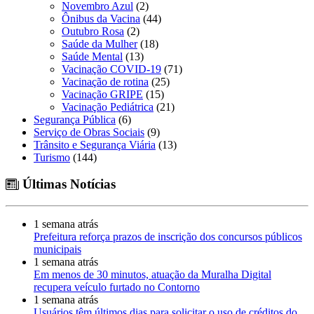
Novembro Azul
(2)
Ônibus da Vacina
(44)
Outubro Rosa
(2)
Saúde da Mulher
(18)
Saúde Mental
(13)
Vacinação COVID-19
(71)
Vacinação de rotina
(25)
Vacinação GRIPE
(15)
Vacinação Pediátrica
(21)
Segurança Pública
(6)
Serviço de Obras Sociais
(9)
Trânsito e Segurança Viária
(13)
Turismo
(144)
Últimas Notícias
1 semana atrás
Prefeitura reforça prazos de inscrição dos concursos públicos
municipais
1 semana atrás
Em menos de 30 minutos, atuação da Muralha Digital
recupera veículo furtado no Contorno
1 semana atrás
Usuários têm últimos dias para solicitar o uso de créditos do