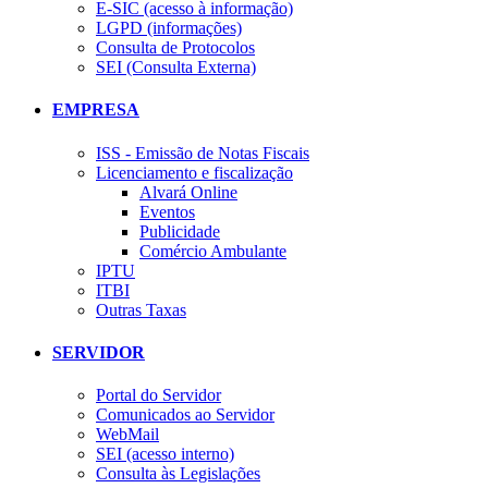
E-SIC (acesso à informação)
LGPD (informações)
Consulta de Protocolos
SEI (Consulta Externa)
EMPRESA
ISS - Emissão de Notas Fiscais
Licenciamento e fiscalização
Alvará Online
Eventos
Publicidade
Comércio Ambulante
IPTU
ITBI
Outras Taxas
SERVIDOR
Portal do Servidor
Comunicados ao Servidor
WebMail
SEI (acesso interno)
Consulta às Legislações