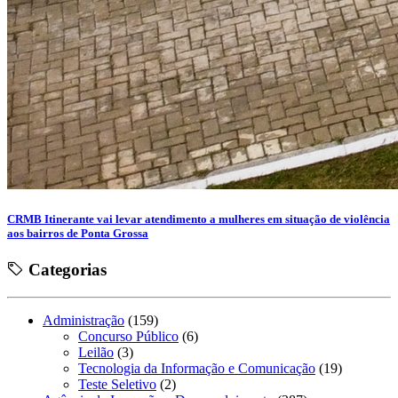
CRMB Itinerante vai levar atendimento a mulheres em situação de violência
aos bairros de Ponta Grossa
Categorias
Administração
(159)
Concurso Público
(6)
Leilão
(3)
Tecnologia da Informação e Comunicação
(19)
Teste Seletivo
(2)