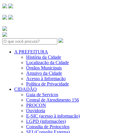
Search:
A PREFEITURA
História da Cidade
Localização da Cidade
Órgãos Municipais
Arquivo da Cidade
Acesso à Informação
Política de Privacidade
CIDADÃO
Guia de Serviços
Central de Atendimento 156
PROCON
Ouvidoria
E-SIC (acesso à informação)
LGPD (informações)
Consulta de Protocolos
SEI (Consulta Externa)