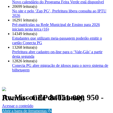
Novo calendário do Programa Feira Verde está disponível
20699 leitura(s)
No site e pelo ‘Zap PG’, Prefeitura libera consulta ao IPTU
2026
16291 leitura(s)
Pré-matrículas na Rede Municipal de Ensino para 2026
iniciam nesta terça (16)
14349 leitura(s)
Estudantes que utilizam meia-passagem poderão emitir o
cartão Conecta PG
13268 leitura(s)
Prefeitura abre cadastro on-line para o ‘Vale-Gás’ a partir
desta segunda
12826 leitura(s)
Conecta PG abre migração de idosos para o novo sistema de
bilhetagem
Av. Visconde de Taunay, 950 - Ronda - CEP 84051-000
Política de Privacidade.
Acessar o conteúdo
Abrir a barra de ferramentas