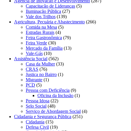
Agência de Inovação e Desenvolvimento
(287)
Capacitação de Lideranças
(5)
Iluminação Pública
(27)
Vale dos Trilhos
(139)
Agricultura, Pecuária e Abastecimento
(266)
Comida na Mesa
(5)
Estradas Rurais
(4)
Feira Gastronômica
(79)
Feira Verde
(30)
Mercado da Família
(13)
Vale-Gás
(10)
Assistência Social
(562)
Casa da Mulher
(33)
CRAS
(76)
Justiça no Bairro
(1)
Migrante
(1)
PCD
(5)
Pessoa com Deficiência
(9)
Oficina da Inclusão
(1)
Pessoa Idosa
(22)
Selo Social
(48)
Serviço de Abordagem Social
(4)
Cidadania e Segurança Pública
(251)
Cidadania
(15)
Defesa Civil
(19)