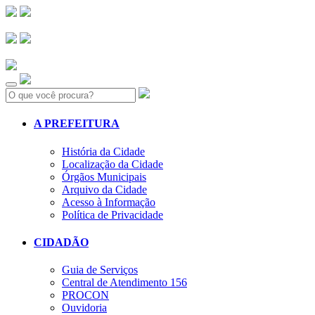
Search:
A PREFEITURA
História da Cidade
Localização da Cidade
Órgãos Municipais
Arquivo da Cidade
Acesso à Informação
Política de Privacidade
CIDADÃO
Guia de Serviços
Central de Atendimento 156
PROCON
Ouvidoria