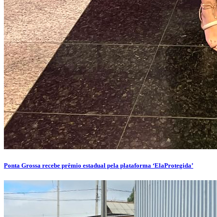
Ponta Grossa recebe prêmio estadual pela plataforma ‘ElaProtegida’