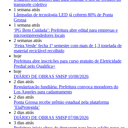
transporte coletivo
1 semana atrás
Lâmpadas de tecnologia LED já cobrem 80% de Ponta
Grossa
1 semana atrás
‘PG Bem Cuidada’: Prefeitura abre edital para empresas e
microempreendedores locais
2 semanas atrás
‘Feira Verde’ fecha 1º semestre com mais de 1,3 tonelada de
material reciclável recolhido
hoje
Prefeitura abre inscrições para curso gratuito de Eletricidade
Predial pelo Qualifica+
hoje
DIÁRIO DE OBRAS SMSP 10/08/2026
2 dias atrás
Regularização fundiária: Prefeitura convoca moradores do
Los Angeles para cadastramento
2 dias atrás
Ponta Grossa recebe prêmio estadual pela plataforma
‘ElaProtegida’
2 dias atrás
DIÁRIO DE OBRAS SMSP 07/08/2026
3 dias atrás
Prefeitura inicia obras de drenagem para levar asfalto novo ao