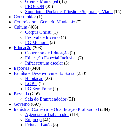
Guarda Municipal
(35)
PROCON
(25)
Superintendência de Trânsito e Segurança Viária
(15)
Consumidor
(1)
Controladoria Geral do Município
(7)
Cultura
(466)
Corpus Christi
(1)
Festival de Inverno
(4)
PG Memória
(2)
Educação
(203)
Congresso de Educação
(2)
Educação Especial Inclusiva
(2)
Infraestrutura escolar
(3)
Esportes
(340)
Família e Desenvolvimento Social
(230)
Habitação
(28)
LGBT
(1)
PG Sem Fome
(2)
Fazenda
(216)
Sala do Empreendedor
(51)
Governo
(697)
Indústria, Comércio e Qualificação Profissional
(284)
Agência do Trabalhador
(114)
Emprego
(41)
Feira da Barão
(8)