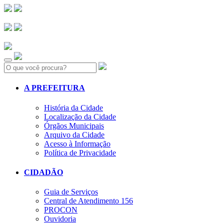
Search:
A PREFEITURA
História da Cidade
Localização da Cidade
Órgãos Municipais
Arquivo da Cidade
Acesso à Informação
Política de Privacidade
CIDADÃO
Guia de Serviços
Central de Atendimento 156
PROCON
Ouvidoria