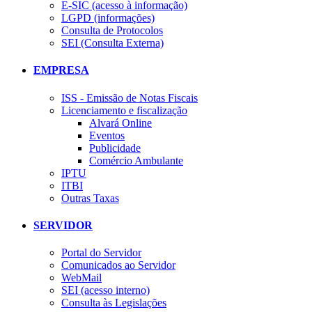
E-SIC (acesso à informação)
LGPD (informações)
Consulta de Protocolos
SEI (Consulta Externa)
EMPRESA
ISS - Emissão de Notas Fiscais
Licenciamento e fiscalização
Alvará Online
Eventos
Publicidade
Comércio Ambulante
IPTU
ITBI
Outras Taxas
SERVIDOR
Portal do Servidor
Comunicados ao Servidor
WebMail
SEI (acesso interno)
Consulta às Legislações