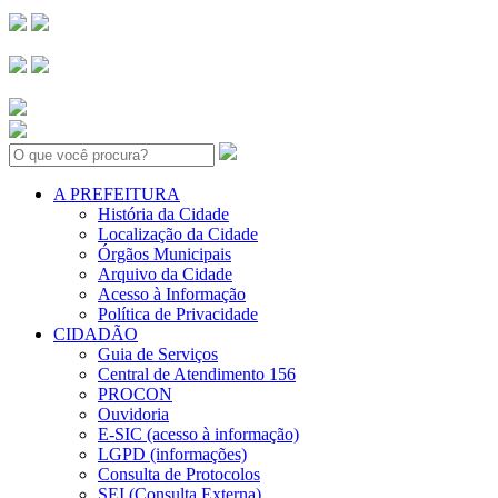
Search:
A PREFEITURA
História da Cidade
Localização da Cidade
Órgãos Municipais
Arquivo da Cidade
Acesso à Informação
Política de Privacidade
CIDADÃO
Guia de Serviços
Central de Atendimento 156
PROCON
Ouvidoria
E-SIC (acesso à informação)
LGPD (informações)
Consulta de Protocolos
SEI (Consulta Externa)