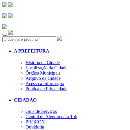
Search:
A PREFEITURA
História da Cidade
Localização da Cidade
Órgãos Municipais
Arquivo da Cidade
Acesso à Informação
Política de Privacidade
CIDADÃO
Guia de Serviços
Central de Atendimento 156
PROCON
Ouvidoria