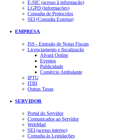
E-SIC (acesso à informação)
LGPD (informações)
Consulta de Protocolos
SEI (Consulta Externa)
EMPRESA
ISS - Emissão de Notas Fiscais
Licenciamento e fiscalização
Alvará Online
Eventos
Publicidade
Comércio Ambulante
IPTU
ITBI
Outras Taxas
SERVIDOR
Portal do Servidor
Comunicados ao Servidor
WebMail
SEI (acesso interno)
Consulta às Legislações