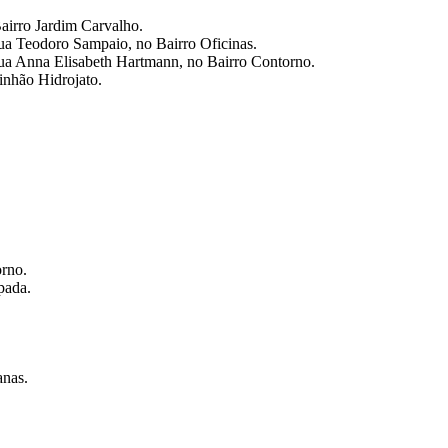
airro Jardim Carvalho.
Rua Teodoro Sampaio, no Bairro Oficinas.
Rua Anna Elisabeth Hartmann, no Bairro Contorno.
inhão Hidrojato.
rno.
pada.
nas.