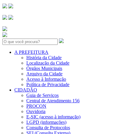
Search:
A PREFEITURA
História da Cidade
Localização da Cidade
Órgãos Municipais
Arquivo da Cidade
Acesso à Informação
Política de Privacidade
CIDADÃO
Guia de Serviços
Central de Atendimento 156
PROCON
Ouvidoria
E-SIC (acesso à informação)
LGPD (informações)
Consulta de Protocolos
SEI (Consulta Externa)