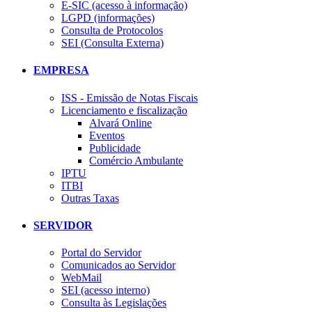
E-SIC (acesso à informação)
LGPD (informações)
Consulta de Protocolos
SEI (Consulta Externa)
EMPRESA
ISS - Emissão de Notas Fiscais
Licenciamento e fiscalização
Alvará Online
Eventos
Publicidade
Comércio Ambulante
IPTU
ITBI
Outras Taxas
SERVIDOR
Portal do Servidor
Comunicados ao Servidor
WebMail
SEI (acesso interno)
Consulta às Legislações