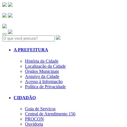
Search:
A PREFEITURA
História da Cidade
Localização da Cidade
Órgãos Municipais
Arquivo da Cidade
Acesso à Informação
Política de Privacidade
CIDADÃO
Guia de Serviços
Central de Atendimento 156
PROCON
Ouvidoria