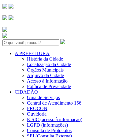
Search:
A PREFEITURA
História da Cidade
Localização da Cidade
Órgãos Municipais
Arquivo da Cidade
Acesso à Informação
Política de Privacidade
CIDADÃO
Guia de Serviços
Central de Atendimento 156
PROCON
Ouvidoria
E-SIC (acesso à informação)
LGPD (informações)
Consulta de Protocolos
SEI (Consulta Externa)