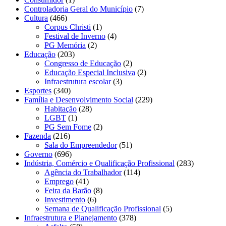
Controladoria Geral do Município
(7)
Cultura
(466)
Corpus Christi
(1)
Festival de Inverno
(4)
PG Memória
(2)
Educação
(203)
Congresso de Educação
(2)
Educação Especial Inclusiva
(2)
Infraestrutura escolar
(3)
Esportes
(340)
Família e Desenvolvimento Social
(229)
Habitação
(28)
LGBT
(1)
PG Sem Fome
(2)
Fazenda
(216)
Sala do Empreendedor
(51)
Governo
(696)
Indústria, Comércio e Qualificação Profissional
(283)
Agência do Trabalhador
(114)
Emprego
(41)
Feira da Barão
(8)
Investimento
(6)
Semana de Qualificação Profissional
(5)
Infraestrutura e Planejamento
(378)