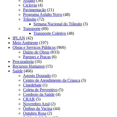
Asfalto
(58)
Ciclovia
(4)
Pavimentação
(21)
Programa Asfalto Novo
(48)
Trânsito
(72)
Semana Nacional do Trânsito
(3)
Transporte
(69)
Transporte Coletivo
(48)
IPLAN
(42)
Meio Ambiente
(197)
Obras e Serviços Públicos
(969)
Diário de Obras
(833)
Parques e Praças
(6)
Procuradoria
(16)
Recursos Humanos
(15)
Saúde
(466)
Agosto Dourado
(1)
Centro de Atendimento da Criança
(3)
Cinedebate
(1)
Coleta de Preventivo
(5)
Comboio da Saúde
(4)
CRAR
(5)
Novembro Azul
(2)
Ônibus da Vacina
(44)
Outubro Rosa
(2)