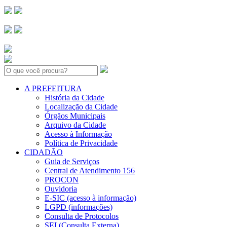
Search:
A PREFEITURA
História da Cidade
Localização da Cidade
Órgãos Municipais
Arquivo da Cidade
Acesso à Informação
Política de Privacidade
CIDADÃO
Guia de Serviços
Central de Atendimento 156
PROCON
Ouvidoria
E-SIC (acesso à informação)
LGPD (informações)
Consulta de Protocolos
SEI (Consulta Externa)