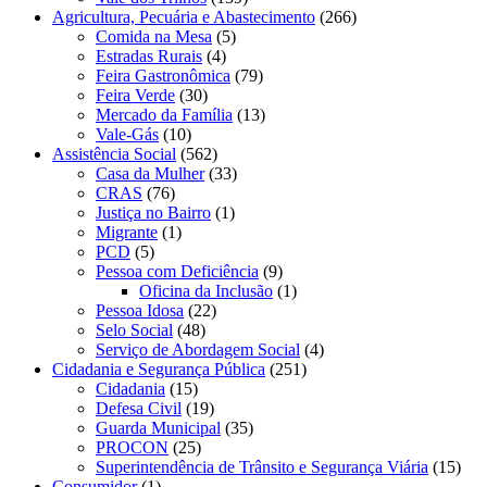
Agricultura, Pecuária e Abastecimento
(266)
Comida na Mesa
(5)
Estradas Rurais
(4)
Feira Gastronômica
(79)
Feira Verde
(30)
Mercado da Família
(13)
Vale-Gás
(10)
Assistência Social
(562)
Casa da Mulher
(33)
CRAS
(76)
Justiça no Bairro
(1)
Migrante
(1)
PCD
(5)
Pessoa com Deficiência
(9)
Oficina da Inclusão
(1)
Pessoa Idosa
(22)
Selo Social
(48)
Serviço de Abordagem Social
(4)
Cidadania e Segurança Pública
(251)
Cidadania
(15)
Defesa Civil
(19)
Guarda Municipal
(35)
PROCON
(25)
Superintendência de Trânsito e Segurança Viária
(15)
Consumidor
(1)