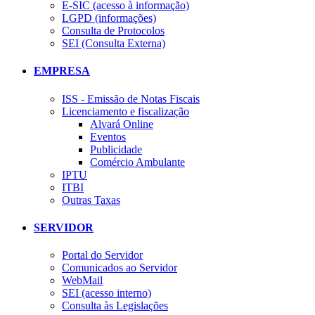
E-SIC (acesso à informação)
LGPD (informações)
Consulta de Protocolos
SEI (Consulta Externa)
EMPRESA
ISS - Emissão de Notas Fiscais
Licenciamento e fiscalização
Alvará Online
Eventos
Publicidade
Comércio Ambulante
IPTU
ITBI
Outras Taxas
SERVIDOR
Portal do Servidor
Comunicados ao Servidor
WebMail
SEI (acesso interno)
Consulta às Legislações