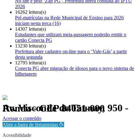
No site e pelo ‘Zap PG’, Prefeitura libera consulta ao IPTU
2026
16262 leitura(s)
Pré-matrículas na Rede Municipal de Ensino para 2026
iniciam nesta terça (16)
14307 leitura(s)
Estudantes que utilizam meia-passagem poderão emitir o
cartão Conecta PG
13230 leitura(s)
Prefeitura abre cadastro on-line para o ‘Vale-Gás’ a partir
desta segunda
12795 leitura(s)
Conecta PG abre migração de idosos para o novo sistema de
bilhetagem
Av. Visconde de Taunay, 950 - Ronda - CEP 84051-000
Política de Privacidade.
Acessar o conteúdo
Abrir a barra de ferramentas
Acessibilidade