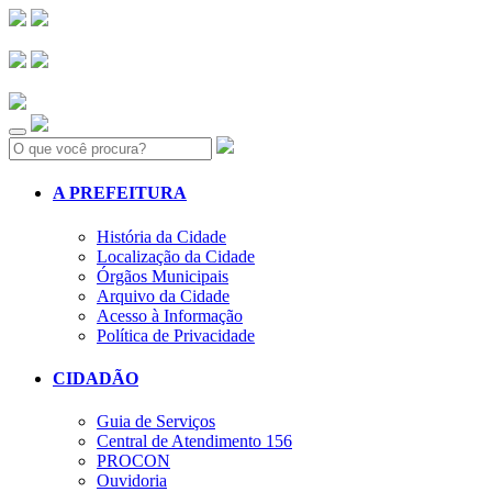
Search:
A PREFEITURA
História da Cidade
Localização da Cidade
Órgãos Municipais
Arquivo da Cidade
Acesso à Informação
Política de Privacidade
CIDADÃO
Guia de Serviços
Central de Atendimento 156
PROCON
Ouvidoria