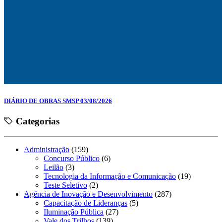
DIÁRIO DE OBRAS SMSP 03/08/2026
Categorias
Administração
(159)
Concurso Público
(6)
Leilão
(3)
Tecnologia da Informação e Comunicação
(19)
Teste Seletivo
(2)
Agência de Inovação e Desenvolvimento
(287)
Capacitação de Lideranças
(5)
Iluminação Pública
(27)
Vale dos Trilhos
(139)