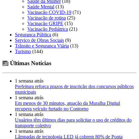
Saúde da Mulher
(18)
Saúde Mental
(13)
Vacinação COVID-19
(71)
Vacinação de rotina
(25)
Vacinação GRIPE
(15)
Vacinação Pediátrica
(21)
Segurança Pública
(6)
Serviço de Obras Sociais
(9)
Trânsito e Segurança Viária
(13)
Turismo
(144)
Últimas Notícias
1 semana atrás
Prefeitura reforça prazos de inscrição dos concursos públicos
municipais
1 semana atrás
Em menos de 30 minutos, atuação da Muralha Digital
recupera veículo furtado no Contorno
1 semana atrás
Usuários têm últimos dias para solicitar o uso de créditos do
transporte coletivo
1 semana atrás
Lâmpadas de tecnologia LED já cobrem 80% de Ponta