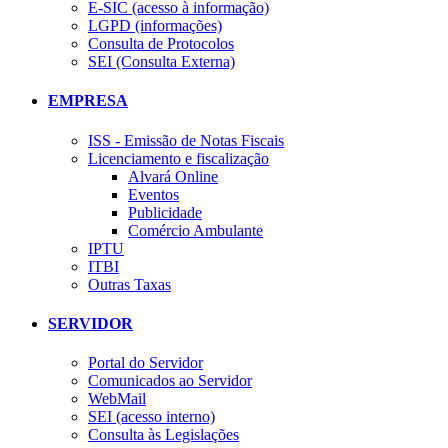
E-SIC (acesso à informação)
LGPD (informações)
Consulta de Protocolos
SEI (Consulta Externa)
EMPRESA
ISS - Emissão de Notas Fiscais
Licenciamento e fiscalização
Alvará Online
Eventos
Publicidade
Comércio Ambulante
IPTU
ITBI
Outras Taxas
SERVIDOR
Portal do Servidor
Comunicados ao Servidor
WebMail
SEI (acesso interno)
Consulta às Legislações