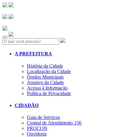
Search:
A PREFEITURA
História da Cidade
Localização da Cidade
Órgãos Municipais
Arquivo da Cidade
Acesso à Informação
Política de Privacidade
CIDADÃO
Guia de Serviços
Central de Atendimento 156
PROCON
Ouvidoria