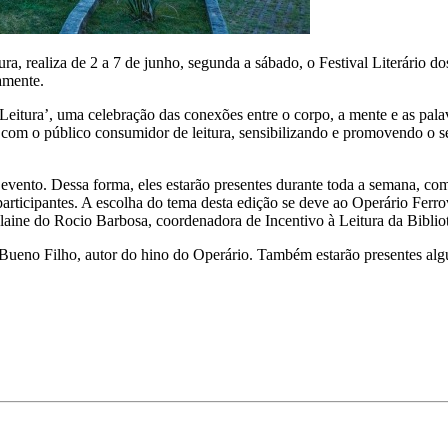
tura, realiza de 2 a 7 de junho, segunda a sábado, o Festival Literári
tamente.
 Leitura’, uma celebração das conexões entre o corpo, a mente e as pala
r com o público consumidor de leitura, sensibilizando e promovendo o s
 evento. Dessa forma, eles estarão presentes durante toda a semana, com
os participantes. A escolha do tema desta edição se deve ao Operário Fer
 Roslaine do Rocio Barbosa, coordenadora de Incentivo à Leitura da Biblio
ueno Filho, autor do hino do Operário. Também estarão presentes algun