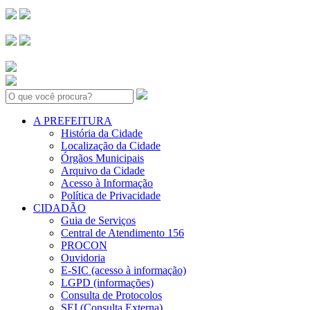
Search:
A PREFEITURA
História da Cidade
Localização da Cidade
Órgãos Municipais
Arquivo da Cidade
Acesso à Informação
Política de Privacidade
CIDADÃO
Guia de Serviços
Central de Atendimento 156
PROCON
Ouvidoria
E-SIC (acesso à informação)
LGPD (informações)
Consulta de Protocolos
SEI (Consulta Externa)