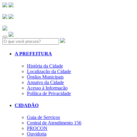
Search:
A PREFEITURA
História da Cidade
Localização da Cidade
Órgãos Municipais
Arquivo da Cidade
Acesso à Informação
Política de Privacidade
CIDADÃO
Guia de Serviços
Central de Atendimento 156
PROCON
Ouvidoria