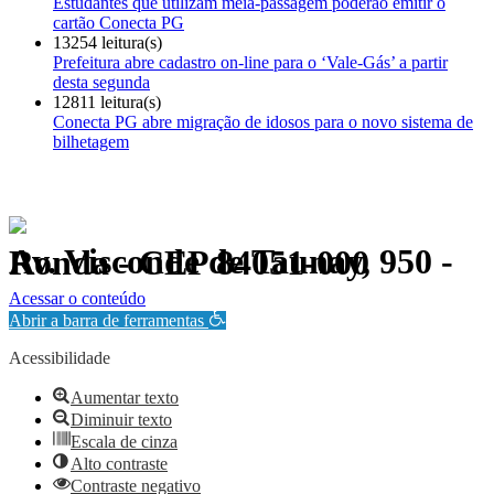
Estudantes que utilizam meia-passagem poderão emitir o
cartão Conecta PG
13254 leitura(s)
Prefeitura abre cadastro on-line para o ‘Vale-Gás’ a partir
desta segunda
12811 leitura(s)
Conecta PG abre migração de idosos para o novo sistema de
bilhetagem
Av. Visconde de Taunay, 950 - Ronda - CEP 84051-000
Política de Privacidade.
Acessar o conteúdo
Abrir a barra de ferramentas
Acessibilidade
Aumentar texto
Diminuir texto
Escala de cinza
Alto contraste
Contraste negativo