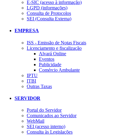
E-SIC (acesso à informação)
LGPD (informações)
Consulta de Protocolos
SEI (Consulta Externa)
EMPRESA
ISS - Emissão de Notas Fiscais
Licenciamento e fiscalização
Alvará Online
Eventos
Publicidade
Comércio Ambulante
IPTU
ITBI
Outras Taxas
SERVIDOR
Portal do Servidor
Comunicados ao Servidor
WebMail
SEI (acesso interno)
Consulta às Legislações