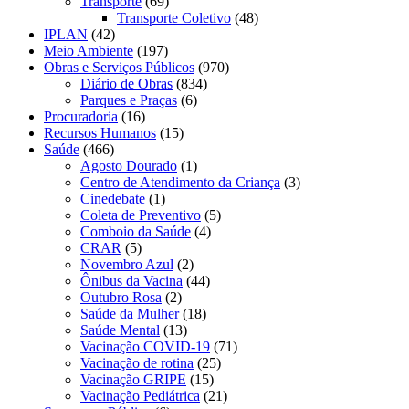
Transporte
(69)
Transporte Coletivo
(48)
IPLAN
(42)
Meio Ambiente
(197)
Obras e Serviços Públicos
(970)
Diário de Obras
(834)
Parques e Praças
(6)
Procuradoria
(16)
Recursos Humanos
(15)
Saúde
(466)
Agosto Dourado
(1)
Centro de Atendimento da Criança
(3)
Cinedebate
(1)
Coleta de Preventivo
(5)
Comboio da Saúde
(4)
CRAR
(5)
Novembro Azul
(2)
Ônibus da Vacina
(44)
Outubro Rosa
(2)
Saúde da Mulher
(18)
Saúde Mental
(13)
Vacinação COVID-19
(71)
Vacinação de rotina
(25)
Vacinação GRIPE
(15)
Vacinação Pediátrica
(21)