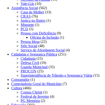
Vale-Gás
(10)
Assistência Social
(562)
Casa da Mulher
(33)
CRAS
(76)
Justiça no Bairro
(1)
Migrante
(1)
PCD
(5)
Pessoa com Deficiência
(9)
Oficina da Inclusão
(1)
Pessoa Idosa
(22)
Selo Social
(48)
Serviço de Abordagem Social
(4)
Cidadania e Segurança Pública
(251)
Cidadania
(15)
Defesa Civil
(19)
Guarda Municipal
(35)
PROCON
(25)
Superintendência de Trânsito e Segurança Viária
(15)
Consumidor
(1)
Controladoria Geral do Município
(7)
Cultura
(466)
Corpus Christi
(1)
Festival de Inverno
(4)
PG Memória
(2)
Educação
(203)