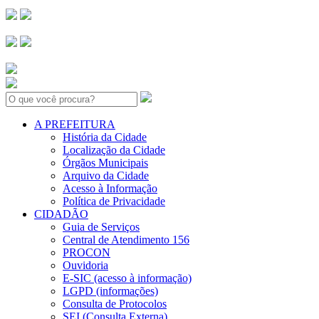
Search:
A PREFEITURA
História da Cidade
Localização da Cidade
Órgãos Municipais
Arquivo da Cidade
Acesso à Informação
Política de Privacidade
CIDADÃO
Guia de Serviços
Central de Atendimento 156
PROCON
Ouvidoria
E-SIC (acesso à informação)
LGPD (informações)
Consulta de Protocolos
SEI (Consulta Externa)