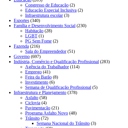
Congresso de Educação
(2)
Educação Especial Inclusiva
(2)
Infraestrutura escolar
(3)
Esportes
(340)
Família e Desenvolvimento Social
(230)
Habitação
(28)
LGBT
(1)
PG Sem Fome
(2)
Fazenda
(216)
Sala do Empreendedor
(51)
Governo
(697)
Indústria, Comércio e Qualificação Profissional
(283)
Agência do Trabalhador
(114)
Emprego
(41)
Feira da Barão
(8)
Investimento
(6)
Semana de Qualificação Profissional
(5)
Infraestrutura e Planejamento
(378)
Asfalto
(58)
Ciclovia
(4)
Pavimentação
(21)
Programa Asfalto Novo
(48)
Trânsito
(72)
Semana Nacional do Trânsito
(3)