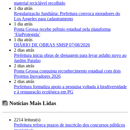
material reciclável recolhido
1 dia atrás
Regularização fundiária: Prefeitura convoca moradores do
Los Angeles para cadastramento
1 dia atrás
Ponta Grossa recebe prêmio estadual pela plataforma
‘ElaProtegida’
1 dia atrás
DIÁRIO DE OBRAS SMSP 07/08/2026
2 dias atrás
Prefeitura inicia obras de drenagem para levar asfalto novo ao
Jardim Paraíso
2 dias atrás
Ponta Grossa conquista reconhecimento estadual com dois
Projetos Inovadores 2026
2 dias atrás
Prefeitura formaliza apoio a pesquisa voltada à biodiversidade
e à restauração ecológica em PG
Notícias Mais Lidas
2214 leitura(s)
Prefeitura reforça prazos de inscrição dos concursos públicos